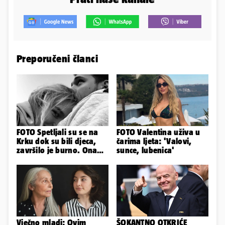
Preporučeni članci
FOTO Spetljali su se na
FOTO Valentina uživa u
Krku dok su bili djeca,
čarima ljeta: 'Valovi,
završilo je burno. Ona
sunce, lubenica'
sad želi 50 milijuna eura
Vječno mladi: Ovim
ŠOKANTNO OTKRIĆE