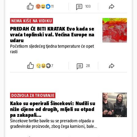
požar, rekao je vlasnik
11
103
NEMA KIŠE NA VIDIKU
PREDAH ĆE BITI KRATAK Evo kada se
vraća toplinski val. Većina Europe na
udaru
Početkom sljedećeg tjedna temperature će opet
rasti
7
28
DOZVOLA ZA TROVANJE
Kako su operirali Šincekovi: Nudili su
niže cijene od drugih, mljeli su otpad
pa zakapali...
Šincekove tvrtke bavile su se preradom otpada u
građevinske proizvode, zbog čega kamioni, bale
plastike i samljeveni materijal dugo nisu izazivali