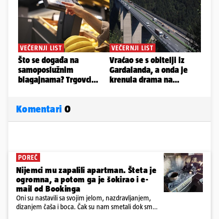
Komentari
0
POREČ
Nijemci mu zapalili apartman. Šteta je
ogromna, a potom ga je šokirao i e-
mail od Bookinga
Oni su nastavili sa svojim jelom, nazdravljanjem,
dizanjem čaša i boca. Čak su nam smetali dok smo
u panici kupili crijeva kako bismo pokušali ugasiti