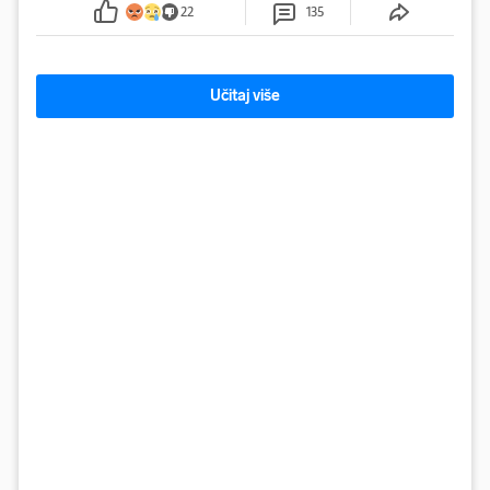
sumnju
22
135
Učitaj više