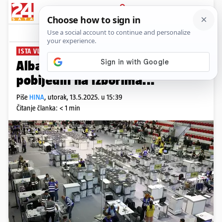
PRIJAVA
News
Komentari
0
ISTA VLAST
Albanski socijalisti četvrti put
pobijedili na izborima...
Piše
HINA
,
utorak, 13.5.2025. u 15:39
Čitanje članka: < 1 min