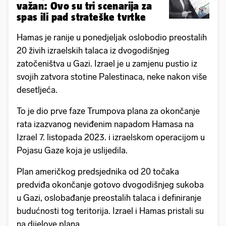
važan: Ovo su tri scenarija za
spas ili pad strateške tvrtke
Hamas je ranije u ponedjeljak oslobodio preostalih
20 živih izraelskih talaca iz dvogodišnjeg
zatočeništva u Gazi. Izrael je u zamjenu pustio iz
svojih zatvora stotine Palestinaca, neke nakon više
desetljeća.
To je dio prve faze Trumpova plana za okončanje
rata izazvanog neviđenim napadom Hamasa na
Izrael 7. listopada 2023. i izraelskom operacijom u
Pojasu Gaze koja je uslijedila.
Plan američkog predsjednika od 20 točaka
predviđa okončanje gotovo dvogodišnjeg sukoba
u Gazi, oslobađanje preostalih talaca i definiranje
budućnosti tog teritorija. Izrael i Hamas pristali su
na dijelove plana.