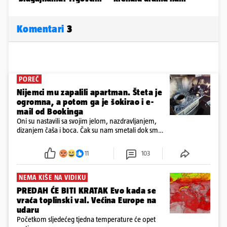
Komentari
3
POREČ
Nijemci mu zapalili apartman. Šteta je
ogromna, a potom ga je šokirao i e-
mail od Bookinga
Oni su nastavili sa svojim jelom, nazdravljanjem,
dizanjem čaša i boca. Čak su nam smetali dok smo
u panici kupili crijeva kako bismo pokušali ugasiti
požar, rekao je vlasnik
11
103
NEMA KIŠE NA VIDIKU
PREDAH ĆE BITI KRATAK Evo kada se
vraća toplinski val. Većina Europe na
udaru
Početkom sljedećeg tjedna temperature će opet