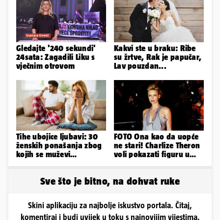
Gledajte '240 sekundi'
Kakvi ste u braku: Ribe
24sata: Zagadili Liku s
su žrtve, Rak je papučar,
vječnim otrovom
Lav pouzdan...
Tihe ubojice ljubavi: 30
FOTO Ona kao da uopće
ženskih ponašanja zbog
ne stari! Charlize Theron
kojih se muževi
voli pokazati figuru u
emocionalno distanciraju
golišavim izdanjima...
Sve što je bitno, na dohvat ruke
Skini aplikaciju za najbolje iskustvo portala. Čitaj,
komentiraj i budi uvijek u toku s najnovijim vijestima.