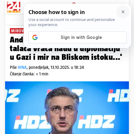
PRIJAVA
News
Komentari
3
MIROVNI PLAN
Andrej Plenković: 'Povratak
talaca vraća nadu u diplomaciju
u Gazi i mir na Bliskom istoku...'
Piše
HINA
,
ponedjeljak, 13.10.2025. u 18:24
Čitanje članka: < 1 min