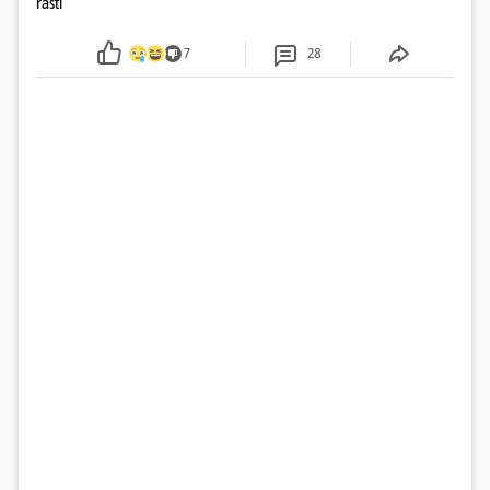
rasti
7
28