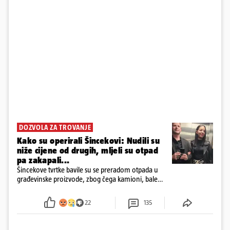
DOZVOLA ZA TROVANJE
Kako su operirali Šincekovi: Nudili su
niže cijene od drugih, mljeli su otpad
pa zakapali...
Šincekove tvrtke bavile su se preradom otpada u
građevinske proizvode, zbog čega kamioni, bale
plastike i samljeveni materijal dugo nisu izazivali
sumnju
22
135