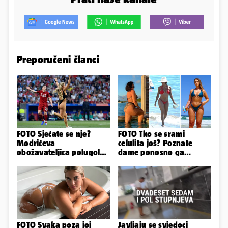
Preporučeni članci
FOTO Sjećate se nje?
FOTO Tko se srami
Modrićeva
celulita još? Poznate
obožavateljica polugola
dame ponosno ga
uletjela na finale LP. Evo
pokazuju pa slave svoje
što radi danas
obline
FOTO Svaka poza joj
Javljaju se svjedoci