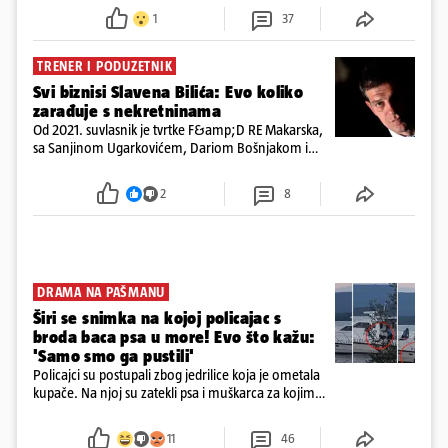
ispitali i poslali u istražni zatvor
1
37
TRENER I PODUZETNIK
Svi biznisi Slavena Bilića: Evo koliko
zarađuje s nekretninama
Od 2021. suvlasnik je tvrtke F&amp;D RE Makarska,
sa Sanjinom Ugarkovićem, Dariom Bošnjakom i
Dobrislavom Hrkaćem. Tvrtka je registrirana za
poslovanje nekretninama, a od osnutka nema
2
8
zaposlenih
DRAMA NA PAŠMANU
Širi se snimka na kojoj policajac s
broda baca psa u more! Evo što kažu:
'Samo smo ga pustili'
Policajci su postupali zbog jedrilice koja je ometala
kupače. Na njoj su zatekli psa i muškarca za kojim
se od ranije trage. Muškarac je pružao otpor te su
ga uhitili, a psa je preuzeo komunalni redar
11
46