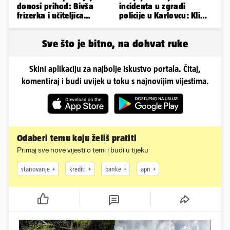
donosi prihod: Bivša
incidenta u zgradi
frizerka i učiteljica
policije u Karlovcu: Klima
oblinama je zapalila
je radila, rekli su da
Instagram
izađemo
Sve što je bitno, na dohvat ruke
Skini aplikaciju za najbolje iskustvo portala. Čitaj,
komentiraj i budi uvijek u toku s najnovijim vijestima.
Odaberi temu koju želiš pratiti
Primaj sve nove vijesti o temi i budi u tijeku
stanovanje
krediti
banke
apn