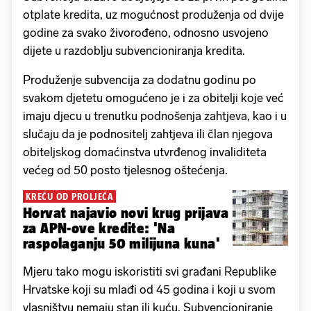
otplate kredita, uz mogućnost produženja od dvije
godine za svako živorođeno, odnosno usvojeno
dijete u razdoblju subvencioniranja kredita.
Produženje subvencija za dodatnu godinu po
svakom djetetu omogućeno je i za obitelji koje već
imaju djecu u trenutku podnošenja zahtjeva, kao i u
slučaju da je podnositelj zahtjeva ili član njegova
obiteljskog domaćinstva utvrđenog invaliditeta
većeg od 50 posto tjelesnog oštećenja.
KREĆU OD PROLJEĆA
Horvat najavio novi krug prijava
za APN-ove kredite: 'Na
raspolaganju 50 milijuna kuna'
Mjeru tako mogu iskoristiti svi građani Republike
Hrvatske koji su mlađi od 45 godina i koji u svom
vlasništvu nemaju stan ili kuću. Subvencioniranje