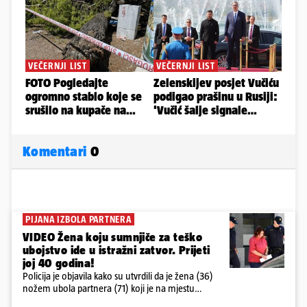
Komentari
0
PIJANA IZBOLA PARTNERA
VIDEO Žena koju sumnjiče za teško
ubojstvo ide u istražni zatvor. Prijeti
joj 40 godina!
Policija je objavila kako su utvrdili da je žena (36)
nožem ubola partnera (71) koji je na mjestu
preminuo. Imala je 2,03 promila. U nedjelju su je