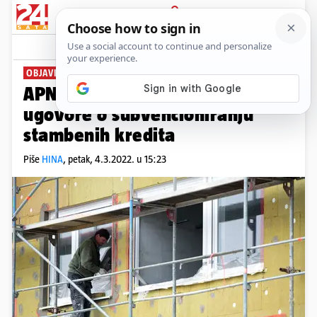
PRIJAVA
News
Komentari
0
OBJAVILI POPIS
APN je sa 14 banaka sklopio
ugovore o subvencioniranju
stambenih kredita
Piše
HINA
,
petak, 4.3.2022. u 15:23