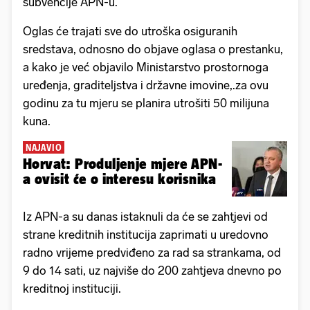
subvencije APN-u.
Oglas će trajati sve do utroška osiguranih
sredstava, odnosno do objave oglasa o prestanku,
a kako je već objavilo Ministarstvo prostornoga
uređenja, graditeljstva i državne imovine,.za ovu
godinu za tu mjeru se planira utrošiti 50 milijuna
kuna.
NAJAVIO
Horvat: Produljenje mjere APN-
a ovisit će o interesu korisnika
Iz APN-a su danas istaknuli da će se zahtjevi od
strane kreditnih institucija zaprimati u uredovno
radno vrijeme predviđeno za rad sa strankama, od
9 do 14 sati, uz najviše do 200 zahtjeva dnevno po
kreditnoj instituciji.