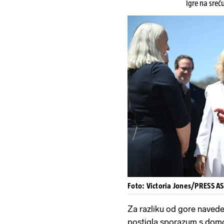
Igre na sreć
Foto: Victoria Jones/PRESS A
Za razliku od gore naveden
postigla sporazum s domo