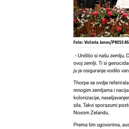
Foto: Victoria Jones/PRESS A
- Uništio si našu zemlju
ovoj zemlji. Ti si genocid
ju je osiguranje vodilo van
Thorpe se ovdje referirala
mnogim zemljama i nacija
kolonizacije, naseljavanje
sila. Takvi sporazumi post
Novom Zelandu.
Prema tim ugovorima, aust