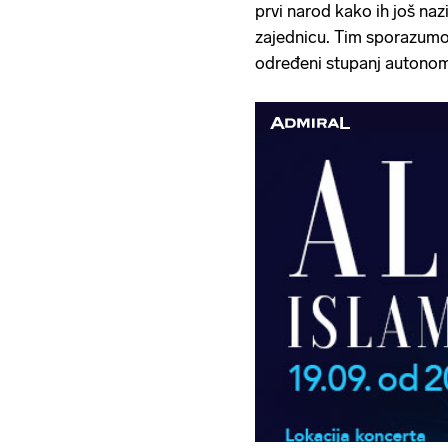
prvi narod kako ih još na
zajednicu. Tim sporazumom
određeni stupanj autonom