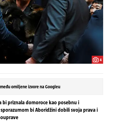
4
 među omiljene izvore na Googleu
a bi priznala domoroce kao posebnu i
 sporazumom bi Aboridžini dobili svoja prava i
mouprave