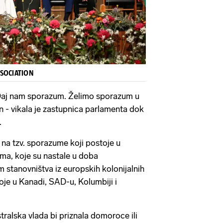
SSOCIATION
. Daj nam sporazum. Želimo sporazum u
an - vikala je zastupnica parlamenta dok
.
 na tzv. sporazume koji postoje u
ma, koje su nastale u doba
m stanovništva iz europskih kolonijalnih
oje u Kanadi, SAD-u, Kolumbiji i
ralska vlada bi priznala domoroce ili