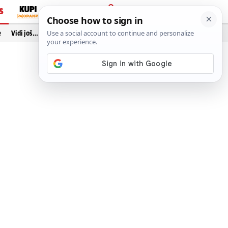
S
PRIJAVA
e
Vidi još…