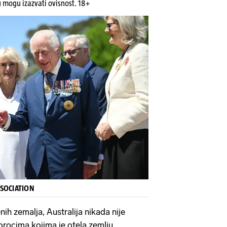
u mogu izazvati ovisnost. 18+
SSOCIATION
ih zemalja, Australija nikada nije
rocima kojima je otela zemlju.