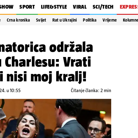
SHOW
SPORT
LIFE&STYLE
VIRAL
SCI/TECH
EXPRES
e
Crna kronika
Svijet
Rat u Ukrajini
Politika
Vrijeme
Kolumn
natorica održala
 Charlesu: Vrati
 nisi moj kralj!
24. u 10:55
Čitanje članka: 2 min