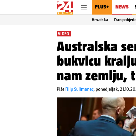
PLUS+
NEWS
Hrvatska
Dan pobjed
VIDEO
Australska se
bukvicu kralju
nam zemlju, ti
Piše
Filip Sulimanec
,
ponedjeljak, 21.10.20