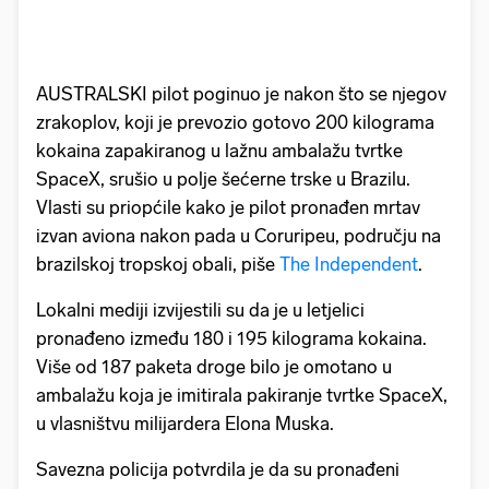
AUSTRALSKI pilot poginuo je nakon što se njegov
zrakoplov, koji je prevozio gotovo 200 kilograma
kokaina zapakiranog u lažnu ambalažu tvrtke
SpaceX, srušio u polje šećerne trske u Brazilu.
Vlasti su priopćile kako je pilot pronađen mrtav
izvan aviona nakon pada u Coruripeu, području na
brazilskoj tropskoj obali, piše
The Independent
.
Lokalni mediji izvijestili su da je u letjelici
pronađeno između 180 i 195 kilograma kokaina.
Više od 187 paketa droge bilo je omotano u
ambalažu koja je imitirala pakiranje tvrtke SpaceX,
u vlasništvu milijardera Elona Muska.
Savezna policija potvrdila je da su pronađeni