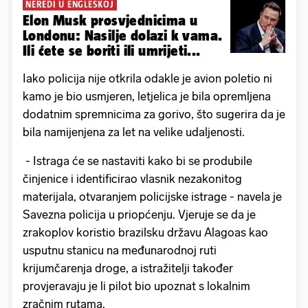
NEREDI U ENGLESKOJ
Elon Musk prosvjednicima u
Londonu: Nasilje dolazi k vama.
Ili ćete se boriti ili umrijeti...
Iako policija nije otkrila odakle je avion poletio ni
kamo je bio usmjeren, letjelica je bila opremljena
dodatnim spremnicima za gorivo, što sugerira da je
bila namijenjena za let na velike udaljenosti.
- Istraga će se nastaviti kako bi se produbile
činjenice i identificirao vlasnik nezakonitog
materijala, otvaranjem policijske istrage - navela je
Savezna policija u priopćenju. Vjeruje se da je
zrakoplov koristio brazilsku državu Alagoas kao
usputnu stanicu na međunarodnoj ruti
krijumčarenja droge, a istražitelji također
provjeravaju je li pilot bio upoznat s lokalnim
zračnim rutama.