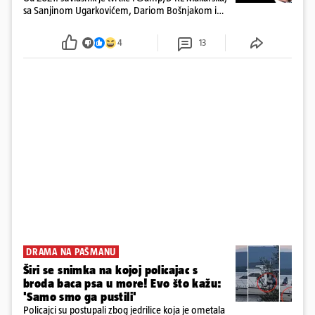
sa Sanjinom Ugarkovićem, Dariom Bošnjakom i
Dobrislavom Hrkaćem. Tvrtka je registrirana za
poslovanje nekretninama, a od osnutka nema
4
13
zaposlenih
DRAMA NA PAŠMANU
Širi se snimka na kojoj policajac s
broda baca psa u more! Evo što kažu:
'Samo smo ga pustili'
Policajci su postupali zbog jedrilice koja je ometala