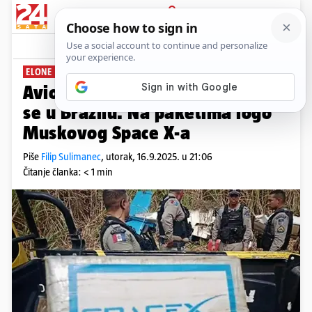
PRIJAVA
News
Komentari
1
ELONE JAVI SE
Avion s 200 kg kokaina srušio
se u Brazilu. Na paketima logo
Muskovog Space X-a
Piše
Filip Sulimanec
,
utorak, 16.9.2025. u 21:06
Čitanje članka: < 1 min