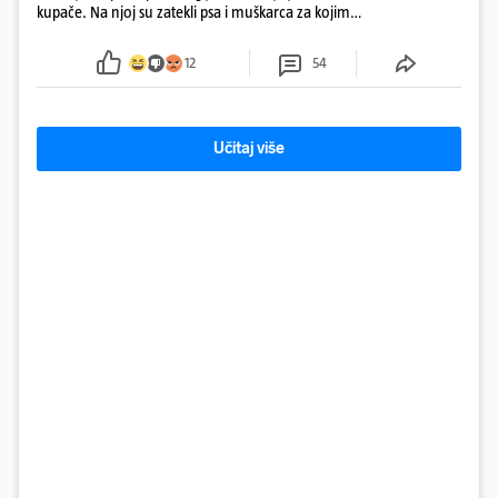
kupače. Na njoj su zatekli psa i muškarca za kojim
se od ranije trage. Muškarac je pružao otpor te su
ga uhitili, a psa je preuzeo komunalni redar
12
54
Učitaj više