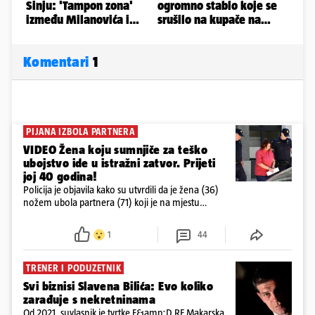
Komentari
1
PIJANA IZBOLA PARTNERA
VIDEO Žena koju sumnjiče za teško
ubojstvo ide u istražni zatvor. Prijeti
joj 40 godina!
Policija je objavila kako su utvrdili da je žena (36)
nožem ubola partnera (71) koji je na mjestu
preminuo. Imala je 2,03 promila. U nedjelju su je
ispitali i poslali u istražni zatvor
1
44
TRENER I PODUZETNIK
Svi biznisi Slavena Bilića: Evo koliko
zarađuje s nekretninama
Od 2021. suvlasnik je tvrtke F&amp;D RE Makarska,