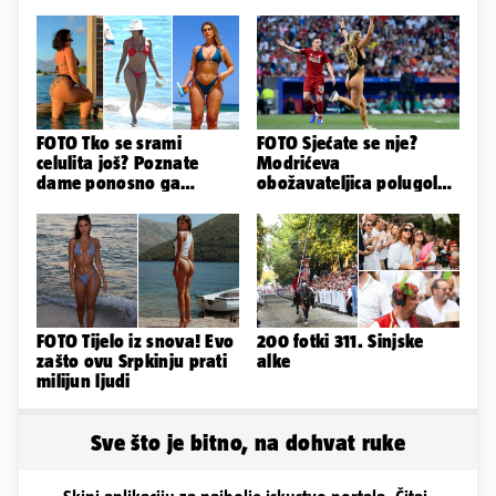
FOTO Tko se srami
FOTO Sjećate se nje?
celulita još? Poznate
Modrićeva
dame ponosno ga
obožavateljica polugola
pokazuju pa slave svoje
uletjela na finale LP. Evo
obline
što radi danas
FOTO Tijelo iz snova! Evo
200 fotki 311. Sinjske
zašto ovu Srpkinju prati
alke
milijun ljudi
Sve što je bitno, na dohvat ruke