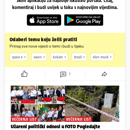
Skini aplikaciju za najbolje iskustvo portala. Čitaj,
komentiraj i budi uvijek u toku s najnovijim vijestima.
Odaberi temu koju želiš pratiti
Primaj sve nove vijesti o temi i budi u tijeku
space x
avion
kokain
brazil
elon musk
1