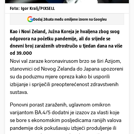
Foto: Igor Kralj/PIXSELL
Dodaj 24sata među omiljene izvore na Googleu
Kao i Novi Zeland, Južna Koreja je hvaljena zbog svog
odgovora na početku pandemije, ali do srijede se
dnevni broj zaraženih utrostručio u tjedan dana na više
od 39.000
Novi val zaraze koronavirusom brzo se širi Azijom,
stanovnici od Novog Zelanda do Japana upozoreni
su da poduzmu mjere opreza kako bi usporili
izbijanje i spriječili preopterećenost zdravstvenih
sustava.
Ponovni porast zaraženih, uglavnom omikron
varijantom BA.4/5 dodatni je izazov za vlasti koje
se bore s ekonomskim posljedicama ranijih valova
pandemije dok pokušavaju izbjeći produljenje ili