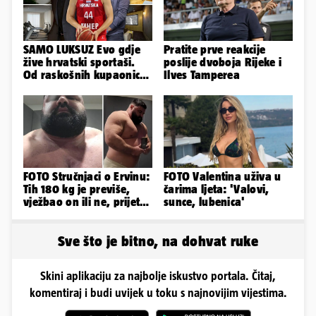
SAMO LUKSUZ Evo gdje
Pratite prve reakcije
žive hrvatski sportaši.
poslije dvoboja Rijeke i
Od raskošnih kupaonica
Ilves Tamperea
pa do privatnog kina
FOTO Stručnjaci o Ervinu:
FOTO Valentina uživa u
Tih 180 kg je previše,
čarima ljeta: 'Valovi,
vježbao on ili ne, prijete
sunce, lubenica'
mu mnoge komplikacije
Sve što je bitno, na dohvat ruke
Skini aplikaciju za najbolje iskustvo portala. Čitaj,
komentiraj i budi uvijek u toku s najnovijim vijestima.