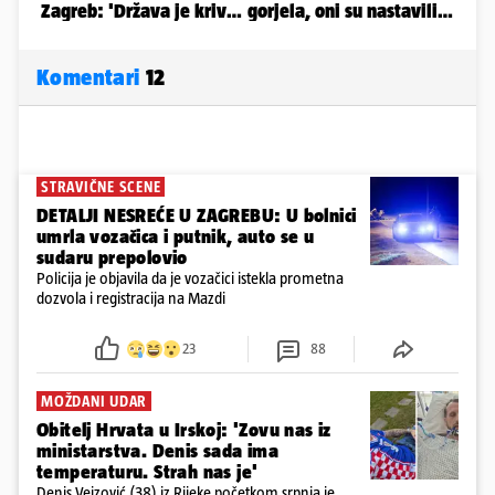
Komentari
12
STRAVIČNE SCENE
DETALJI NESREĆE U ZAGREBU: U bolnici
umrla vozačica i putnik, auto se u
sudaru prepolovio
Policija je objavila da je vozačici istekla prometna
dozvola i registracija na Mazdi
23
88
MOŽDANI UDAR
Obitelj Hrvata u Irskoj: 'Zovu nas iz
ministarstva. Denis sada ima
temperaturu. Strah nas je'
Denis Vejzović (38) iz Rijeke početkom srpnja je