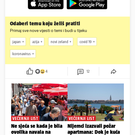
Odaberi temu koju želiš pratiti
Primaj sve nove vijesti o temi i budi u tijeku
japan
azija
novi zeland
covid 19
koronavirus
4
12