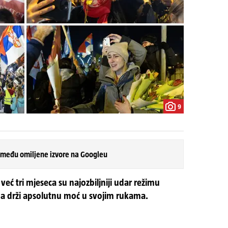
9
 među omiljene izvore na Googleu
već tri mjeseca su najozbiljniji udar režimu
na drži apsolutnu moć u svojim rukama.