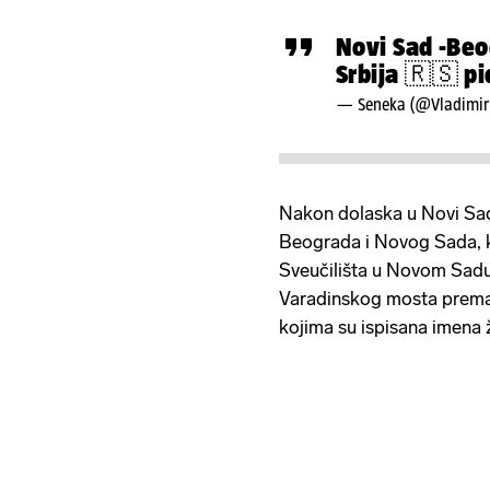
Novi Sad -Be
Srbija 🇷🇸
pi
— Seneka (@Vladimi
Nakon dolaska u Novi Sad 
Beograda i Novog Sada, k
Sveučilišta u Novom Sadu.
Varadinskog mosta prema ž
kojima su ispisana imena 