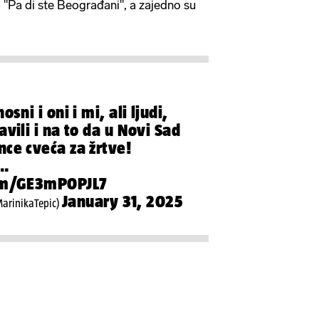
 "Pa di ste Beograđani", a zajedno su
osni i oni i mi, ali ljudi,
avili i na to da u Novi Sad
nce cveća za žrtve!
i…
com/GE3mP0PJL7
January 31, 2025
arinikaTepic)