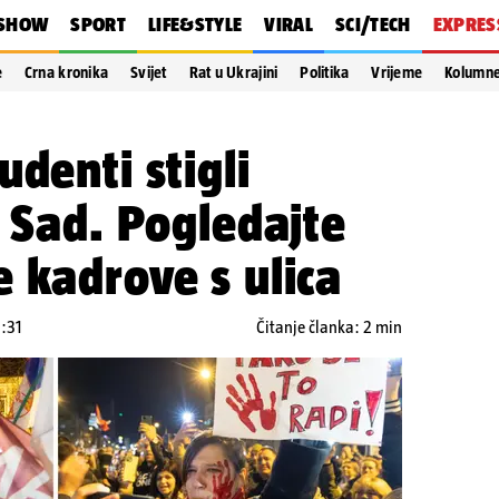
SHOW
SPORT
LIFE&STYLE
VIRAL
SCI/TECH
EXPRES
e
Crna kronika
Svijet
Rat u Ukrajini
Politika
Vrijeme
Kolumn
udenti stigli
i Sad. Pogledajte
 kadrove s ulica
3:31
Čitanje članka: 2 min