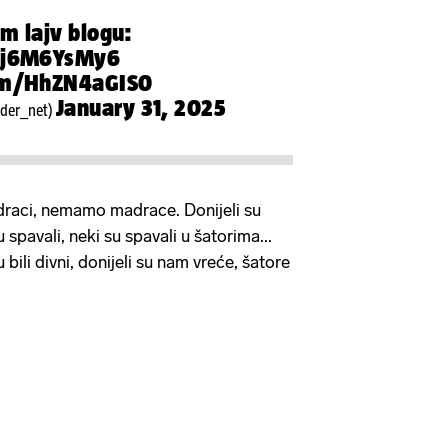
em lajv blogu:
/3j6M6YsMy6
com/HhZN4aGIS0
January 31, 2025
jder_net)
draci, nemamo madrace. Donijeli su
u spavali, neki su spavali u šatorima...
u bili divni, donijeli su nam vreće, šatore