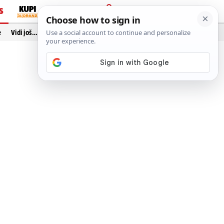
S
PRIJAVA
e
Vidi još…