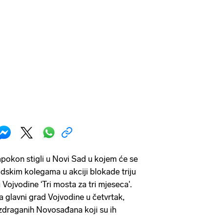
pokon stigli u Novi Sad u kojem će se
adskim kolegama u akciji blokade triju
ojvodine ‘Tri mosta za tri mjeseca'.
za glavni grad Vojvodine u četvrtak,
zdraganih Novosađana koji su ih