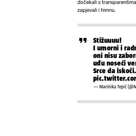
dočekali s transparentima
zapjevali i himnu.
Stižuuuu!
I umorni i radn
oni nisu zabor
uđu noseći ve
Srce da iskoč
pic.twitter.
— Marinika Tepić (@M