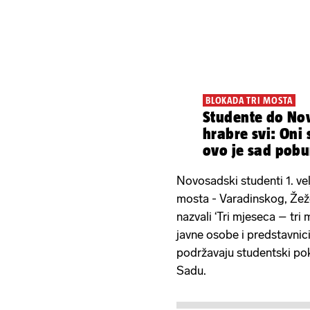
BLOKADA TRI MOSTA
Studente do No
hrabre svi: Oni 
ovo je sad pobu
građana...
Novosadski studenti 1. vel
mosta - Varadinskog, Žeže
nazvali ‘Tri mjeseca – tri m
javne osobe i predstavnici
podržavaju studentski po
Sadu.