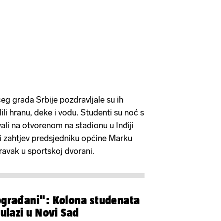
g grada Srbije pozdravljale su ih
elili hranu, deke i vodu. Studenti su noć s
ali na otvorenom na stadionu u Inđiji
sani zahtjev predsjedniku općine Marku
avak u sportskoj dvorani.
ograđani": Kolona studenata
 ulazi u Novi Sad