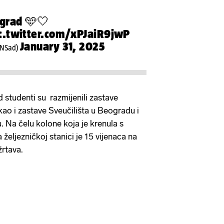
ograd 🩵🤍
c.twitter.com/xPJaiR9jwP
January 31, 2025
rNSad)
studenti su razmijenili zastave
ao i zastave Sveučilišta u Beogradu i
 Na čelu kolone koja je krenula s
eljezničkoj stanici je 15 vijenaca na
žrtava.