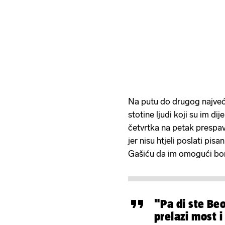
Na putu do drugog najveće
stotine ljudi koji su im dij
četvrtka na petak prespav
jer nisu htjeli poslati pi
Gašiću da im omogući bor
"Pa di ste Be
prelazi most i