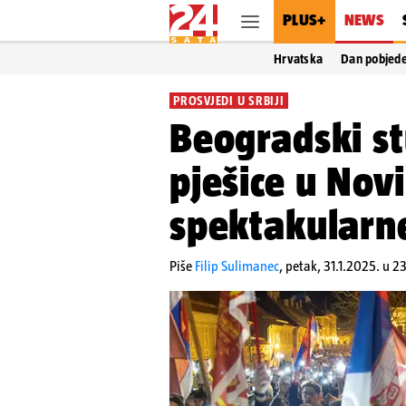
PLUS+
NEWS
Hrvatska
Dan pobjed
PROSVJEDI U SRBIJI
Beogradski st
pješice u Nov
spektakularne
Piše
Filip Sulimanec
,
petak, 31.1.2025. u 2