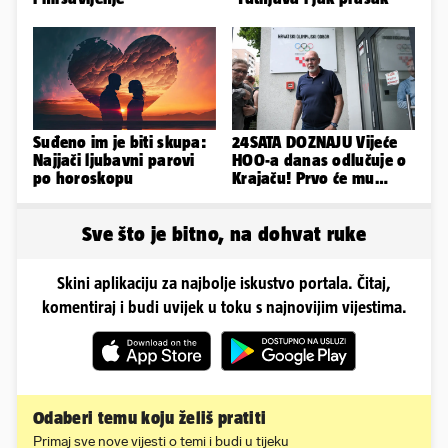
Suđeno im je biti skupa:
24SATA DOZNAJU Vijeće
Najjači ljubavni parovi
HOO-a danas odlučuje o
po horoskopu
Krajaču! Prvo će mu
srezati ovlasti, a onda...
Sve što je bitno, na dohvat ruke
Skini aplikaciju za najbolje iskustvo portala. Čitaj,
komentiraj i budi uvijek u toku s najnovijim vijestima.
Odaberi temu koju želiš pratiti
Primaj sve nove vijesti o temi i budi u tijeku