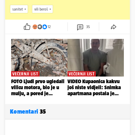
sanitet
vili beroš
12
35
Komentari
35