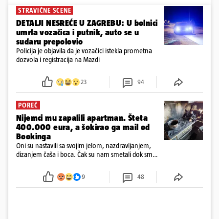
STRAVIČNE SCENE
DETALJI NESREĆE U ZAGREBU: U bolnici
umrla vozačica i putnik, auto se u
sudaru prepolovio
Policija je objavila da je vozačici istekla prometna
dozvola i registracija na Mazdi
23
94
POREČ
Nijemci mu zapalili apartman. Šteta
400.000 eura, a šokirao ga mail od
Bookinga
Oni su nastavili sa svojim jelom, nazdravljanjem,
dizanjem čaša i boca. Čak su nam smetali dok smo
u panici kupili crijeva kako bismo pokušali ugasiti
požar, rekao je vlasnik
9
48