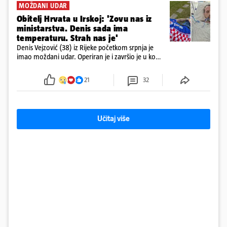
MOŽDANI UDAR
Obitelj Hrvata u Irskoj: 'Zovu nas iz
ministarstva. Denis sada ima
temperaturu. Strah nas je'
Denis Vejzović (38) iz Rijeke početkom srpnja je
imao moždani udar. Operiran je i završio je u komi.
Obitelj ga želi prebaciti u Hrvatsku, kažu kako
tamošnji liječnici ne vjeruju u oporavak: 'Imamo
21
32
72 sata'
Učitaj više