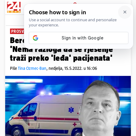
PRIJAVA
News
Komentari
35
PROSVJED U PONEDJELJAK
Beroš o štrajku vozača saniteta:
'Nema razloga da se rješenje
traži preko 'leđa' pacijenata'
Piše
Tina Ozmec-Ban
,
nedjelja, 15.5.2022. u 16:06