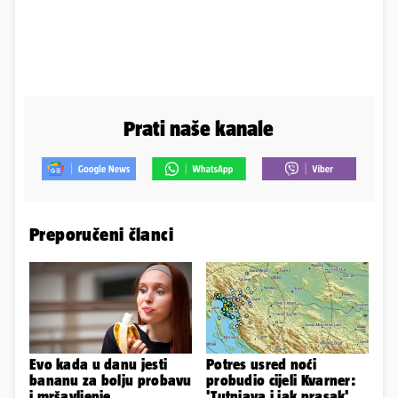
Prati naše kanale
Preporučeni članci
Evo kada u danu jesti
Potres usred noći
bananu za bolju probavu
probudio cijeli Kvarner:
i mršavljenje
'Tutnjava i jak prasak'