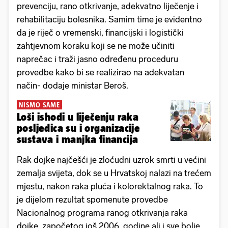
prevenciju, rano otkrivanje, adekvatno liječenje i
rehabilitaciju bolesnika. Samim time je evidentno
da je riječ o vremenski, financijski i logistički
zahtjevnom koraku koji se ne može učiniti
naprečac i traži jasno određenu proceduru
provedbe kako bi se realizirao na adekvatan
način- dodaje ministar Beroš.
NISMO SAME
Loši ishodi u liječenju raka
posljedica su i organizacije
sustava i manjka financija
Rak dojke najčešći je zloćudni uzrok smrti u većini
zemalja svijeta, dok se u Hrvatskoj nalazi na trećem
mjestu, nakon raka pluća i kolorektalnog raka. To
je dijelom rezultat spomenute provedbe
Nacionalnog programa ranog otkrivanja raka
dojke, započetog još 2006. godine ali i sve bolje