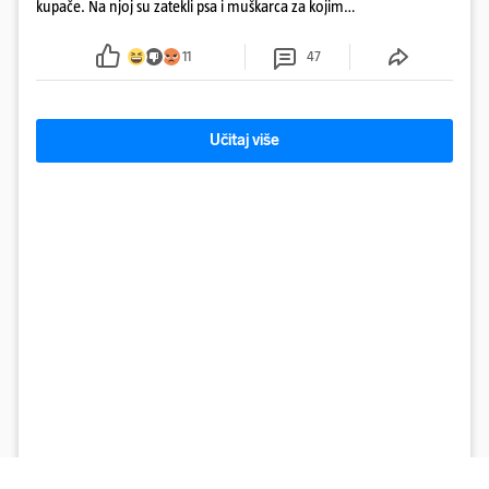
kupače. Na njoj su zatekli psa i muškarca za kojim
se od ranije trage. Muškarac je pružao otpor te su
ga uhitili, a psa je preuzeo komunalni redar
11
47
Učitaj više