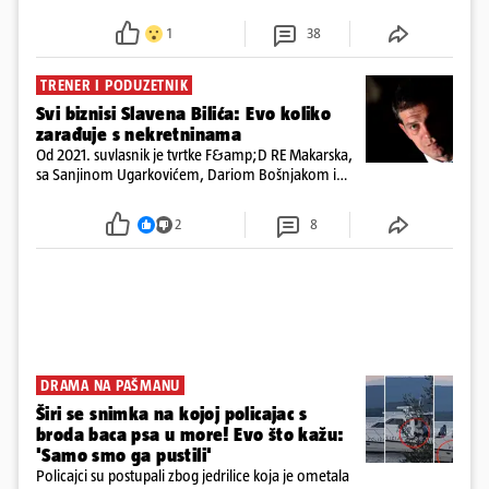
preminuo. Imala je 2,03 promila. U nedjelju su je
ispitali i poslali u istražni zatvor
1
38
TRENER I PODUZETNIK
Svi biznisi Slavena Bilića: Evo koliko
zarađuje s nekretninama
Od 2021. suvlasnik je tvrtke F&amp;D RE Makarska,
sa Sanjinom Ugarkovićem, Dariom Bošnjakom i
Dobrislavom Hrkaćem. Tvrtka je registrirana za
poslovanje nekretninama, a od osnutka nema
2
8
zaposlenih
DRAMA NA PAŠMANU
Širi se snimka na kojoj policajac s
broda baca psa u more! Evo što kažu:
'Samo smo ga pustili'
Policajci su postupali zbog jedrilice koja je ometala