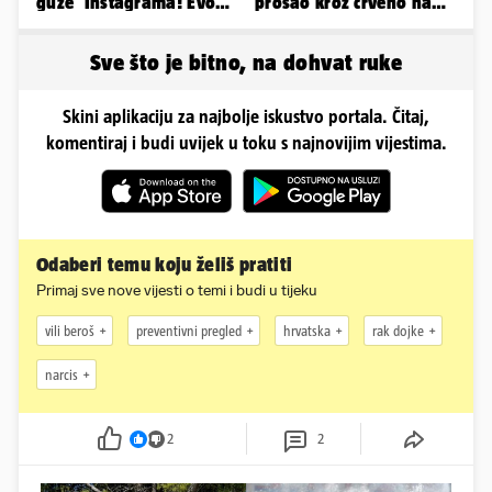
guze' Instagrama! Evo
prošao kroz crveno na
koliko naplaćuje po
kolodvoru Škrljevo
satu...
Sve što je bitno, na dohvat ruke
Skini aplikaciju za najbolje iskustvo portala. Čitaj,
komentiraj i budi uvijek u toku s najnovijim vijestima.
Odaberi temu koju želiš pratiti
Primaj sve nove vijesti o temi i budi u tijeku
vili beroš
preventivni pregled
hrvatska
rak dojke
narcis
2
2