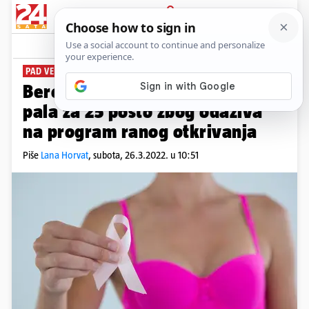
PRIJAVA
News
Komentari
2
PAD VEĆ PETU GODINU ZAREDOM
Beroš: Smrtnost od raka dojke
pala za 25 posto zbog odaziva
na program ranog otkrivanja
Piše
Lana Horvat
,
subota, 26.3.2022. u 10:51