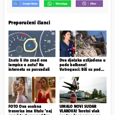
Preporučeni članci
Znate li što znači ova
Dva dječaka ozlijeđena u
lampica u autu? Na
padu balkona!
internetu se posvađali
Vatrogasci: Bili su pod
betonom; Liječnica: U
bolnici su
FOTO Ova osobna
UMALO NOVI SUDAR
trenerica ima titulu 'naj
VLAKOVA! Teretni vlak