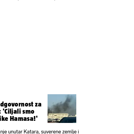
odgovornost za
'Ciljali smo
lnike Hamasa!'
nje unutar Katara, suverene zemlje i