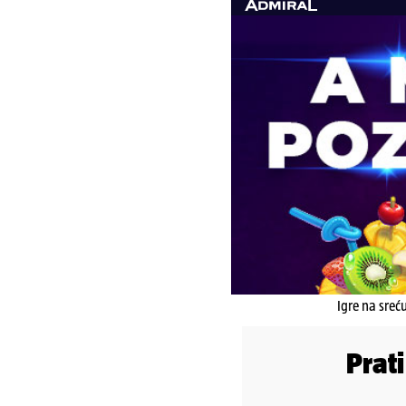
Igre na sreć
Prat