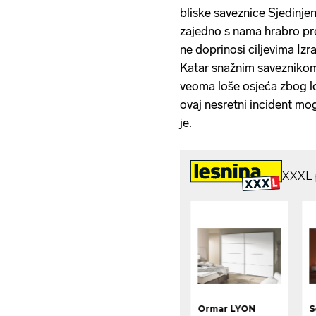
bliske saveznice Sjedinje
zajedno s nama hrabro pre
ne doprinosi ciljevima Iz
Katar snažnim saveznikom 
veoma loše osjeća zbog lo
ovaj nesretni incident mog
je.