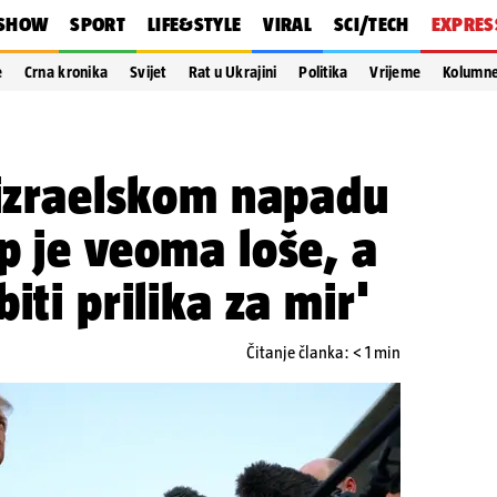
SHOW
SPORT
LIFE&STYLE
VIRAL
SCI/TECH
EXPRES
e
Crna kronika
Svijet
Rat u Ukrajini
Politika
Vrijeme
Kolumn
 izraelskom napadu
p je veoma loše, a
iti prilika za mir'
Čitanje članka: < 1 min