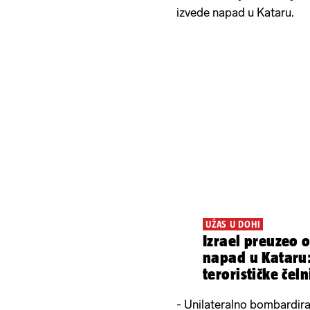
izvede napad u Kataru.
UŽAS U DOHI
Izrael preuzeo 
napad u Kataru: 
terorističke če
- Unilateralno bombardira