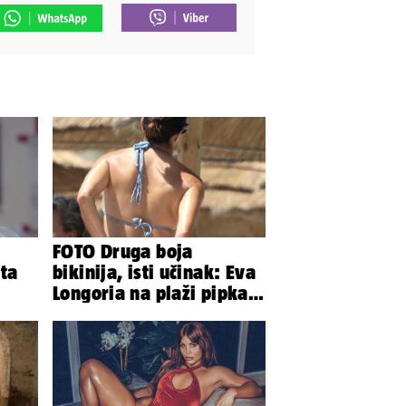
FOTO Druga boja
rta
bikinija, isti učinak: Eva
Longoria na plaži pipkala
svoje zanosne obline