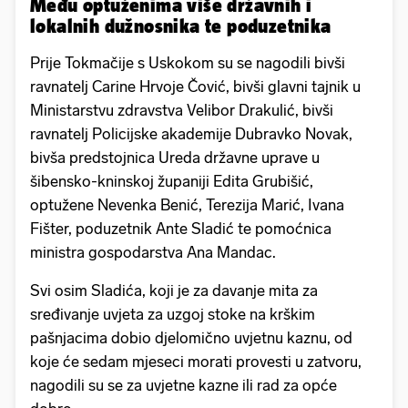
Među optuženima više državnih i
lokalnih dužnosnika te poduzetnika
Prije Tokmačije s Uskokom su se nagodili bivši
ravnatelj Carine Hrvoje Čović, bivši glavni tajnik u
Ministarstvu zdravstva Velibor Drakulić, bivši
ravnatelj Policijske akademije Dubravko Novak,
bivša predstojnica Ureda državne uprave u
šibensko-kninskoj županiji Edita Grubišić,
optužene Nevenka Benić, Terezija Marić, Ivana
Fišter, poduzetnik Ante Sladić te pomoćnica
ministra gospodarstva Ana Mandac.
Svi osim Sladića, koji je za davanje mita za
sređivanje uvjeta za uzgoj stoke na krškim
pašnjacima dobio djelomično uvjetnu kaznu, od
koje će sedam mjeseci morati provesti u zatvoru,
nagodili su se za uvjetne kazne ili rad za opće