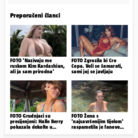
Preporučeni članci
FOTO 'Nazivaju me
FOTO Zgrozila bi Cro
ruskom Kim Kardashian,
Copa. Voli se šamarati,
ali ja sam prirodna'
sami joj se javljaju
FOTO Grudnjaci su
FOTO Žena s
precijenjeni: Halle Berry
'najsavršenijim tijelom'
pokazala dekolte u
raspametila je fanove
zavodljivoj satenskoj
zaigranim fotkama iz