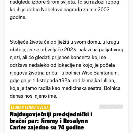
nadgleda izbore širom svijeta. To su razlozi i zbog
kojih je dobio Nobelovu nagradu za mir 2002.
godine.
Stoljeće života će obilježiti u svom domu, u krugu
obitelji, jer se od veljače 2023. nalazi na palijativnoj
njezi, ali će gledati prijenos koncerta koji se
održava nedaleko od lokacije na kojoj je počela
njegova životna priča - u bolnici Wise Sanitarium,
gdje ga je 1. listopada 1924. rodila majka Lillian,
koja je tamo radila kao medicinska sestra. Bolnica
danas nosi njeno ime.
LJUBAV IZNAD SVEGA
Najdugovječniji predsjednički i
bračni par: Jimmy i Rosalynn
Carter zajedno su 74 godine