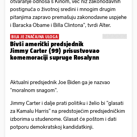
otvaranje odnosa s Kinom, već niz zakonodavnih
postignuća o životnoj sredini i mnogim drugim
pitanjima zapravo premašuju zakonodavne uspjehe
i Baracka Obame i Billa Clintona", tvrdi Alter.
BILA JE ZNAČAJNA ULOGA
Bivši američki predsjednik
Jimmy Carter (99) prisustvovao
komemoraciji supruge Rosalynn
Aktualni predsjednik Joe Biden ga je nazvao
"moralnom snagom".
Jimmy Carter i dalje prati politiku i želio bi "glasati
za Kamalu Harris" na predstojećim predsjedničkim
izborima u studenome. Glasat će poštom i dati
potporu demokratskoj kandidatkinji.