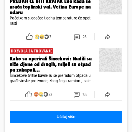
PREDAH ĆE BITI KRATAK Evo kada se
vraća toplinski val. Većina Europe na
udaru
Početkom sljedećeg tjedna temperature će opet
rasti
7
28
DOZVOLA ZA TROVANJE
Kako su operirali Šincekovi: Nudili su
niže cijene od drugih, mljeli su otpad
pa zakapali...
Šincekove tvrtke bavile su se preradom otpada u
građevinske proizvode, zbog čega kamioni, bale
plastike i samljeveni materijal dugo nisu izazivali
sumnju
22
135
Učitaj više