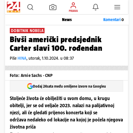
PRIJAVA
News
Komentari
0
DOBITNIK NOBELA
Bivši američki predsjednik
Carter slavi 100. rođendan
Piše
HINA
,
utorak, 1.10.2024. u 08:37
Foto: Arnie Sachs - CNP
Dodaj 24sata među omiljene izvore na Googleu
Stoljeće života će obilježiti u svom domu, u krugu
obitelji, jer se od veljače 2023. nalazi na palijativnoj
njezi, ali će gledati prijenos koncerta koji se
održava nedaleko od lokacije na kojoj je počela njegova
životna priča