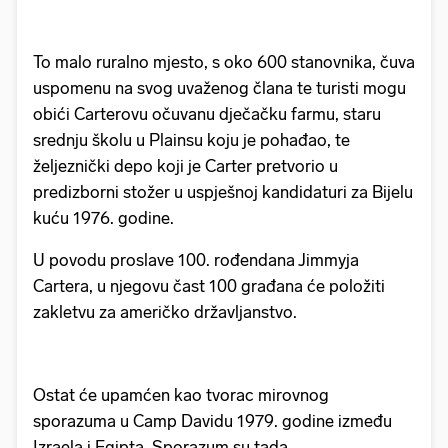
To malo ruralno mjesto, s oko 600 stanovnika, čuva
uspomenu na svog uvaženog člana te turisti mogu
obići Carterovu očuvanu dječačku farmu, staru
srednju školu u Plainsu koju je pohađao, te
željeznički depo koji je Carter pretvorio u
predizborni stožer u uspješnoj kandidaturi za Bijelu
kuću 1976. godine.
U povodu proslave 100. rođendana Jimmyja
Cartera, u njegovu čast 100 građana će položiti
zakletvu za američko državljanstvo.
Ostat će upamćen kao tvorac mirovnog
sporazuma u Camp Davidu 1979. godine između
Izraela i Egipta. Sporazum su tada