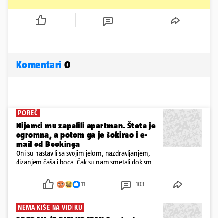
Komentari
0
POREČ
Nijemci mu zapalili apartman. Šteta je
ogromna, a potom ga je šokirao i e-
mail od Bookinga
Oni su nastavili sa svojim jelom, nazdravljanjem,
dizanjem čaša i boca. Čak su nam smetali dok smo
u panici kupili crijeva kako bismo pokušali ugasiti
požar, rekao je vlasnik
11
103
NEMA KIŠE NA VIDIKU