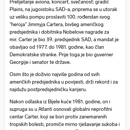
Prelijetanje aviona, koncert, svečanost: gradić
Plains, na jugoistoku SAD-a, priprema se u utorak
uz veliku pompu proslaviti 100. rođendan svog
"heroja" Jimmyja Cartera, bivšeg američkog
predsjednika i dobitnika Nobelove nagrade za
mir. Carter je bio 39. predsjednik SAD, a mandat je
obavljao od 1977. do 1981. godine, kao član
Demokratske stranke. Prije toga je bio guverner
Georgije i senator te države.
Osim što je doživio najviše godina od svih
američkih predsjednika u povijesti, drži rekord i za
najdužu postpredsjedničku karijeru.
Nakon odlaska iz Bijele kuće 1981. godine, on i
supruga su u Atlanti osnovali globalni neprofitni
centar Carter, koji se bori protiv zanemarenih
tropskih bolesti, promiče mirno rješavanje sukoba i