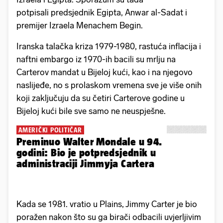
potpisali predsjednik Egipta, Anwar al-Sadat i
premijer Izraela Menachem Begin.
Iranska talačka kriza 1979-1980, rastuća inflacija i
naftni embargo iz 1970-ih bacili su mrlju na
Carterov mandat u Bijeloj kući, kao i na njegovo
naslijeđe, no s prolaskom vremena sve je više onih
koji zaključuju da su četiri Carterove godine u
Bijeloj kući bile sve samo ne neuspješne.
AMERIČKI POLITIČAR
Preminuo Walter Mondale u 94.
godini: Bio je potpredsjednik u
administraciji Jimmyja Cartera
Kada se 1981. vratio u Plains, Jimmy Carter je bio
poražen nakon što su ga birači odbacili uvjerljivim