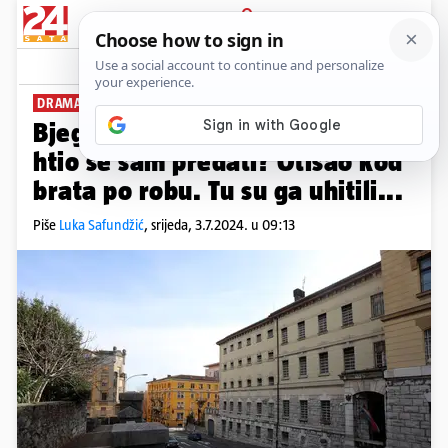
PRIJAVA
News
Komentari
19
DRAMA U ZAGREBU
Bjegunac iz riječkog zatvora
htio se sam predati? Otišao kod
brata po robu. Tu su ga uhitili...
Piše
Luka Safundžić
,
srijeda, 3.7.2024. u 09:13