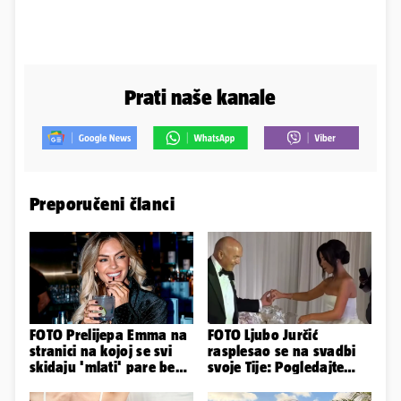
Prati naše kanale
Preporučeni članci
FOTO Prelijepa Emma na
FOTO Ljubo Jurčić
stranici na kojoj se svi
rasplesao se na svadbi
skidaju 'mlati' pare bez
svoje Tije: Pogledajte
'prodaje tijela'
kako je izgledalo
vjenčanje...