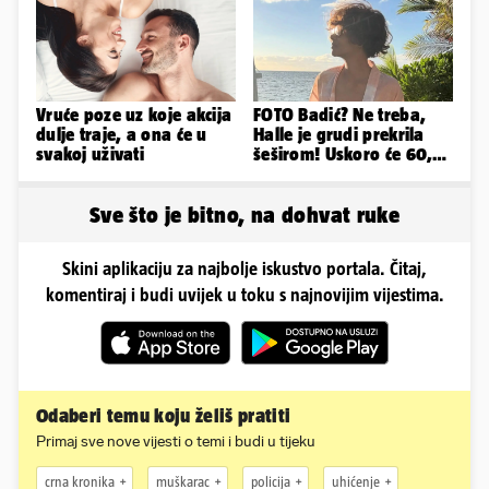
Vruće poze uz koje akcija
FOTO Badić? Ne treba,
dulje traje, a ona će u
Halle je grudi prekrila
svakoj uživati
šeširom! Uskoro će 60,
ljetuje u golim izdanjima
Sve što je bitno, na dohvat ruke
Skini aplikaciju za najbolje iskustvo portala. Čitaj,
komentiraj i budi uvijek u toku s najnovijim vijestima.
Odaberi temu koju želiš pratiti
Primaj sve nove vijesti o temi i budi u tijeku
crna kronika
muškarac
policija
uhićenje