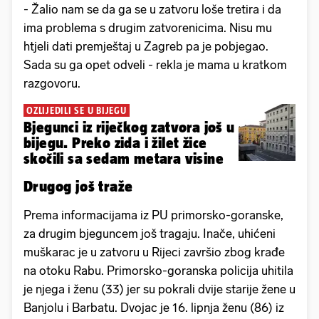
- Žalio nam se da ga se u zatvoru loše tretira i da
ima problema s drugim zatvorenicima. Nisu mu
htjeli dati premještaj u Zagreb pa je pobjegao.
Sada su ga opet odveli - rekla je mama u kratkom
razgovoru.
OZLIJEDILI SE U BIJEGU
Bjegunci iz riječkog zatvora još u
bijegu. Preko zida i žilet žice
skočili sa sedam metara visine
Drugog još traže
Prema informacijama iz PU primorsko-goranske,
za drugim bjeguncem još tragaju. Inače, uhićeni
muškarac je u zatvoru u Rijeci završio zbog krađe
na otoku Rabu. Primorsko-goranska policija uhitila
je njega i ženu (33) jer su pokrali dvije starije žene u
Banjolu i Barbatu. Dvojac je 16. lipnja ženu (86) iz