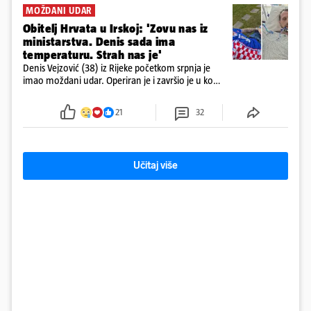
MOŽDANI UDAR
Obitelj Hrvata u Irskoj: 'Zovu nas iz
ministarstva. Denis sada ima
temperaturu. Strah nas je'
Denis Vejzović (38) iz Rijeke početkom srpnja je
imao moždani udar. Operiran je i završio je u komi.
Obitelj ga želi prebaciti u Hrvatsku, kažu kako
tamošnji liječnici ne vjeruju u oporavak: 'Imamo
21
32
72 sata'
Učitaj više