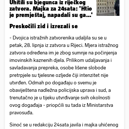
Uhitili su bjegunca iz riječkog
zatvora. Majka za 24sata: 'Htio
je premještaj, napadali su ga...'
Preskočili zid i izrezali se
- Dvojica istražnih zatvorenika udaljila su se u
petak, 28. lipnja iz zatvora u Rijeci. Mjera istražnog
zatvora određena im je zbog sumnje na počinjenja
imovinskih kaznenih djela. Prilikom udaljavanja i
savladavanja prepreka, osobe lišene slobode
pretrpjele su tjelesne ozljede čiji intenzitet nije
utvrđen. Odmah po događaju o svemu je
obaviještena nadležna policijska uprava i sud, a
trenutačno je u tijeku utvrđivanje svih okolnosti
ovog događaja - priopćili su tada iz Ministarstva
pravosuđa.
Sinoć se u redakciju 24sata javila i majka uhićenog