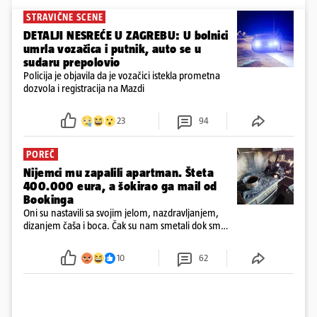
STRAVIČNE SCENE
DETALJI NESREĆE U ZAGREBU: U bolnici
umrla vozačica i putnik, auto se u
sudaru prepolovio
Policija je objavila da je vozačici istekla prometna
dozvola i registracija na Mazdi
23
94
POREČ
Nijemci mu zapalili apartman. Šteta
400.000 eura, a šokirao ga mail od
Bookinga
Oni su nastavili sa svojim jelom, nazdravljanjem,
dizanjem čaša i boca. Čak su nam smetali dok smo
u panici kupili crijeva kako bismo pokušali ugasiti
požar, rekao je vlasnik
10
62