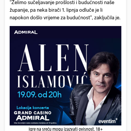
"Želimo sučeljavanje prošlosti i budućnosti naše
županije, pa neka birači 1. lipnja odluče je li
napokon došlo vrijeme za budućnost", zaključila je.
Igre na sreću mogu izazvati ovisnost. 18+