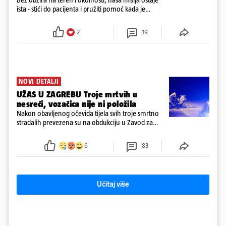
ista - stići do pacijenta i pružiti pomoć kada je
najpotrebnija - objavilo je Ministarstvo zdravstva na
Facebooku
2
19
NOVI DETALJI
UŽAS U ZAGREBU Troje mrtvih u
nesreći, vozačica nije ni položila
Nakon obavljenog očevida tijela svih troje smrtno
stradalih prevezena su na obdukciju u Zavod za
sudsku medicinu i kriminalistiku u Zagrebu, a
policija nastavlja kriminalističko istraživanje
6
83
Učitaj više