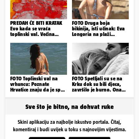
PREDAH ĆE BITI KRATAK
FOTO Druga boja
Evo kada se vraća
bikinija, isti učinak: Eva
toplinski val. Većina
Longoria na plaži
Europe na udaru
pipkala svoje zanosne
obline
FOTO Toplinski val na
FOTO Spetljali su se na
vrhuncu: Poznate
Krku dok su bili djeca,
Hrvatice znaju da je spas
završilo je burno. Ona
u minijaturnom bikiniju
sad želi 50 milijuna eura
Sve što je bitno, na dohvat ruke
Skini aplikaciju za najbolje iskustvo portala. Čitaj,
komentiraj i budi uvijek u toku s najnovijim vijestima.