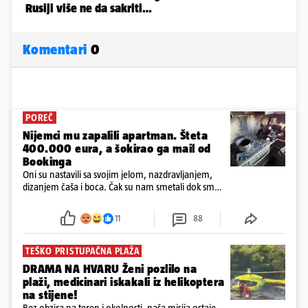
Komentari
0
POREČ
Nijemci mu zapalili apartman. Šteta
400.000 eura, a šokirao ga mail od
Bookinga
Oni su nastavili sa svojim jelom, nazdravljanjem,
dizanjem čaša i boca. Čak su nam smetali dok smo
u panici kupili crijeva kako bismo pokušali ugasiti
požar, rekao je vlasnik
11
88
TEŠKO PRISTUPAČNA PLAŽA
DRAMA NA HVARU Ženi pozlilo na
plaži, medicinari iskakali iz helikoptera
na stijene!
Bez obzira na teren i okolnosti, naša misija ostaje