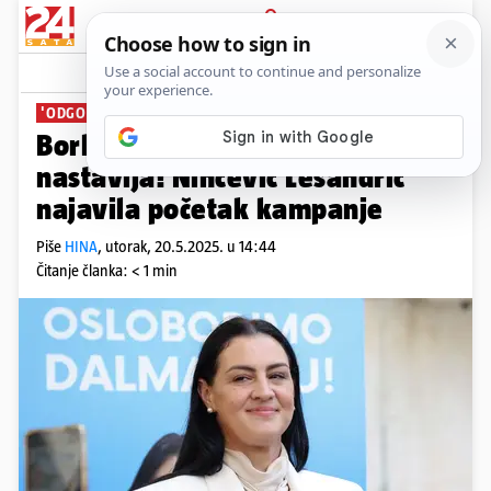
PRIJAVA
News
Komentari
0
'ODGOVORI, A NE IZGOVORI'
Borba za fotelju u županiji se
nastavlja! Ninčević Lesandrić
najavila početak kampanje
Piše
HINA
,
utorak, 20.5.2025. u 14:44
Čitanje članka: < 1 min