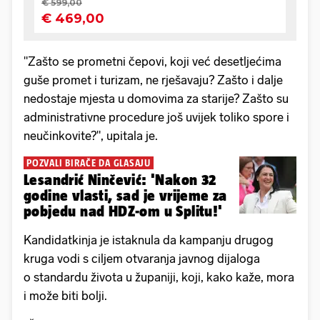
"Zašto se prometni čepovi, koji već desetljećima
guše promet i turizam, ne rješavaju? Zašto i dalje
nedostaje mjesta u domovima za starije? Zašto su
administrativne procedure još uvijek toliko spore i
neučinkovite?", upitala je.
POZVALI BIRAČE DA GLASAJU
Lesandrić Ninčević: 'Nakon 32
godine vlasti, sad je vrijeme za
pobjedu nad HDZ-om u Splitu!'
Kandidatkinja je istaknula da kampanju drugog
kruga vodi s ciljem otvaranja javnog dijaloga
o standardu života u županiji, koji, kako kaže, mora
i može biti bolji.