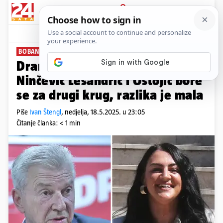
PRIJAVA
News
Komentari
0
BOBAN JE SIGURAN
Drama u Splitsko-dalmatinskoj:
Ninčević Lesandrić i Ostojić bore
se za drugi krug, razlika je mala
Piše
Ivan Štengl
,
nedjelja, 18.5.2025. u 23:05
Čitanje članka: < 1 min