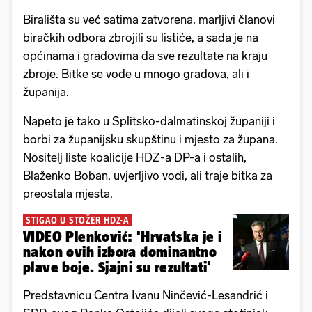
Birališta su već satima zatvorena, marljivi članovi
biračkih odbora zbrojili su listiće, a sada je na
općinama i gradovima da sve rezultate na kraju
zbroje. Bitke se vode u mnogo gradova, ali i
županija.
Napeto je tako u Splitsko-dalmatinskoj županiji i
borbi za županijsku skupštinu i mjesto za župana.
Nositelj liste koalicije HDZ-a DP-a i ostalih,
Blaženko Boban, uvjerljivo vodi, ali traje bitka za
preostala mjesta.
STIGAO U STOŽER HDZ-A
VIDEO Plenković: 'Hrvatska je i
nakon ovih izbora dominantno
plave boje. Sjajni su rezultati'
Predstavnicu Centra Ivanu Ninčević-Lesandrić i