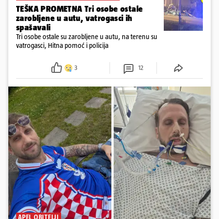
TEŠKA PROMETNA Tri osobe ostale
zarobljene u autu, vatrogasci ih
spašavali
Tri osobe ostale su zarobljene u autu, na terenu su
vatrogasci, Hitna pomoć i policija
3
12
APEL OBITELJI