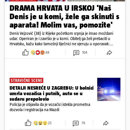
DRAMA HRVATA U IRSKOJ 'Naš
Denis je u komi, žele ga skinuti s
aparata! Molim vas, pomozite'
Denis Vejzović (38) iz Rijeke početkom srpnja je imao moždani
udar. Operiran je i završio je u komi. Obitelj ga želi prebaciti u
Hrvatsku, kažu kako tamošnji liječnici ne vjeruju u oporavak:
'Imamo 72 sata'
48
104
STRAVIČNE SCENE
DETALJI NESREĆE U ZAGREBU: U bolnici
umrla vozačica i putnik, auto se u
sudaru prepolovio
Policija je objavila da je vozačici istekla prometna
dozvola i registracija na Mazdi
23
76