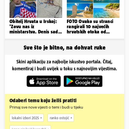
Obitelj Hrvata u Irskoj:
FOTO Ovako su stranci
'Zovu nas iz
rangirali 10 najvećih
ministarstva. Denis sada
hrvatskih otoka od
ima temperaturu. Strah
najboljeg do najgoreg
nas je'
Sve što je bitno, na dohvat ruke
Skini aplikaciju za najbolje iskustvo portala. Čitaj,
komentiraj i budi uvijek u toku s najnovijim vijestima.
Odaberi temu koju želiš pratiti
Primaj sve nove vijesti o temi i budi u tijeku
lokalni izbori 2025
ranko ostojić