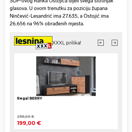
SDP-ovog Ranka Ostojića dijeli svega stotinjak
glasova. U ovom trenutku za poziciju župana
Ninčević-Lesandrić ima 27.635, a Ostojić ima
26.656 na 96% obrađenih mjesta.