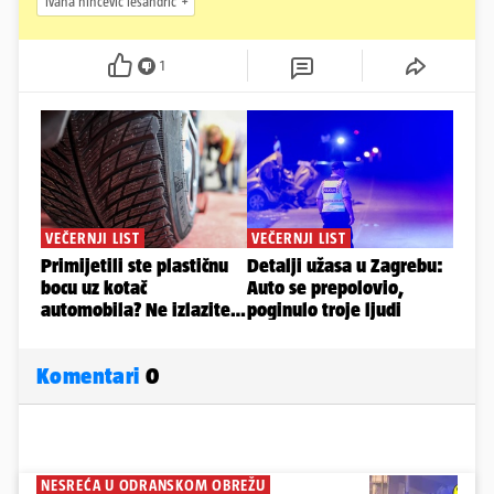
ivana ninčević lesandrić
1
Komentari
0
NESREĆA U ODRANSKOM OBREŽU