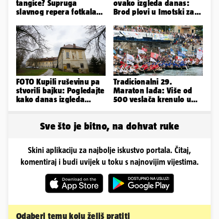
tangice? Supruga
ovako izgleda danas:
slavnog repera fotkala
Brod plovi u Imotski za
se ispred auta i pokazala
samo 20.000 eura
sve
FOTO Kupili ruševinu pa
Tradicionalni 29.
stvorili bajku: Pogledajte
Maraton lađa: Više od
kako danas izgleda
500 veslača krenulo u
dvorac u Zagorju
borbu za Štit kneza
Domagoja
Sve što je bitno, na dohvat ruke
Skini aplikaciju za najbolje iskustvo portala. Čitaj,
komentiraj i budi uvijek u toku s najnovijim vijestima.
Odaberi temu koju želiš pratiti