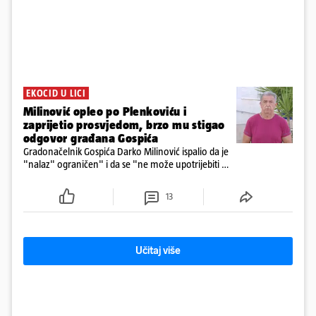
EKOCID U LICI
Milinović opleo po Plenkoviću i
zaprijetio prosvjedom, brzo mu stigao
odgovor građana Gospića
Gradonačelnik Gospića Darko Milinović ispalio da je
"nalaz" ograničen" i da se "ne može upotrijebiti za
sudske sporove". Građani Gospića ga podsjetili da
ga je naručio Uskok i da je dio spisa
13
Učitaj više