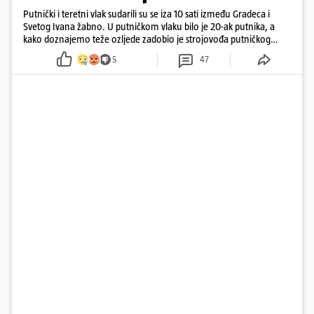
Putnički i teretni vlak sudarili su se iza 10 sati između Gradeca i
Svetog Ivana žabno. U putničkom vlaku bilo je 20-ak putnika, a
kako doznajemo teže ozljede zadobio je strojovođa putničkog
vlaka. Zatvoren je promet, a fotoreporteri Prigorskog objavili su
5
47
prve snimke s mjesta sudara