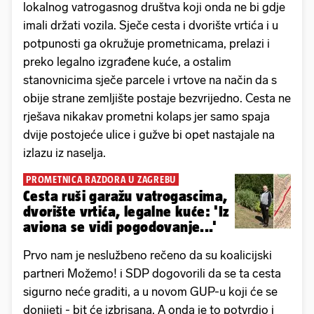
lokalnog vatrogasnog društva koji onda ne bi gdje
imali držati vozila. Sječe cesta i dvorište vrtića i u
potpunosti ga okružuje prometnicama, prelazi i
preko legalno izgrađene kuće, a ostalim
stanovnicima sječe parcele i vrtove na način da s
obije strane zemljište postaje bezvrijedno. Cesta ne
rješava nikakav prometni kolaps jer samo spaja
dvije postojeće ulice i gužve bi opet nastajale na
izlazu iz naselja.
PROMETNICA RAZDORA U ZAGREBU
Cesta ruši garažu vatrogascima,
dvorište vrtića, legalne kuće: 'Iz
aviona se vidi pogodovanje...'
Prvo nam je neslužbeno rečeno da su koalicijski
partneri Možemo! i SDP dogovorili da se ta cesta
sigurno neće graditi, a u novom GUP-u koji će se
donijeti - bit će izbrisana. A onda je to potvrdio i