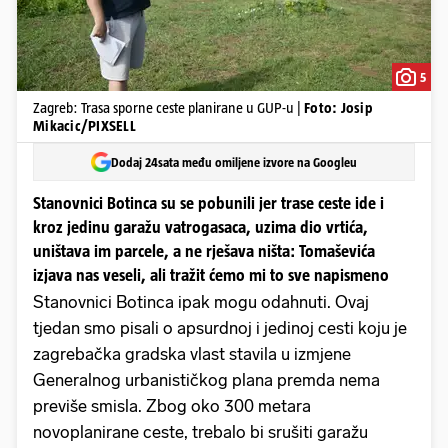
5
Zagreb: Trasa sporne ceste planirane u GUP-u |
Foto: Josip
Mikacic/PIXSELL
Dodaj 24sata među omiljene izvore na Googleu
Stanovnici Botinca su se pobunili jer trase ceste ide i
kroz jedinu garažu vatrogasaca, uzima dio vrtića,
uništava im parcele, a ne rješava ništa: Tomaševića
izjava nas veseli, ali tražit ćemo mi to sve napismeno
Stanovnici Botinca ipak mogu odahnuti. Ovaj
tjedan smo pisali o apsurdnoj i jedinoj cesti koju je
zagrebačka gradska vlast stavila u izmjene
Generalnog urbanističkog plana premda nema
previše smisla. Zbog oko 300 metara
novoplanirane ceste, trebalo bi srušiti garažu