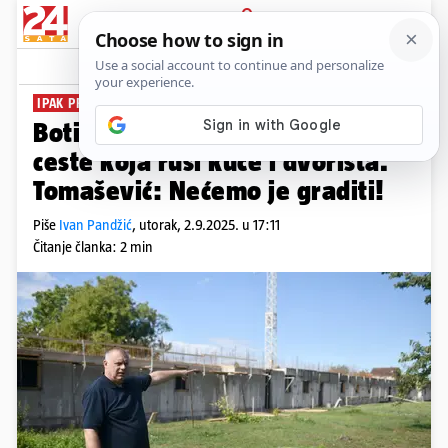
PRIJAVA
News
Komentari
12
IPAK PREOKRET
Botinec može odahnuti zbog
ceste koja ruši kuće i dvorišta.
Tomašević: Nećemo je graditi!
Piše
Ivan Pandžić
,
utorak, 2.9.2025. u 17:11
Čitanje članka: 2 min