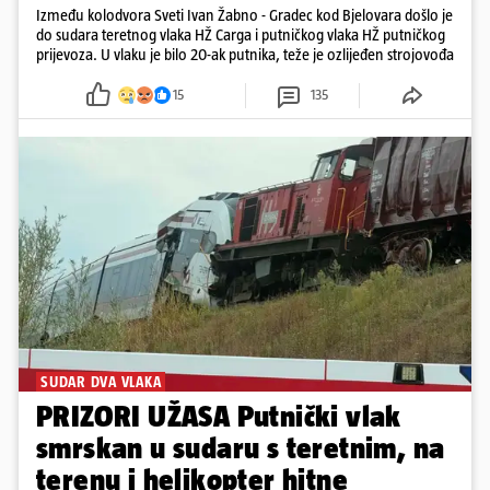
Između kolodvora Sveti Ivan Žabno - Gradec kod Bjelovara došlo je
do sudara teretnog vlaka HŽ Carga i putničkog vlaka HŽ putničkog
prijevoza. U vlaku je bilo 20-ak putnika, teže je ozlijeđen strojovođa
15
135
SUDAR DVA VLAKA
PRIZORI UŽASA Putnički vlak
smrskan u sudaru s teretnim, na
terenu i helikopter hitne