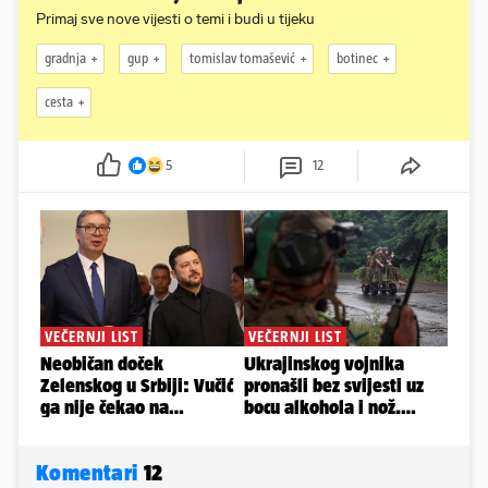
Primaj sve nove vijesti o temi i budi u tijeku
gradnja
gup
tomislav tomašević
botinec
cesta
5
12
Komentari
12