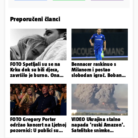
Preporučeni članci
FOTO Spetljali su se na
Bennacer raskinuo s
Krku dok su bili djeca,
Milanom i postao
završilo je burno. Ona
slobodan igrač. Boban
sad želi 50 milijuna eura
ga želio zadržati u
Dinamu
FOTO Gregory Porter
VIDEO Ukrajina stalno
održao koncert na Ljetnoj
napada 'ruski Amazon'.
pozornici: U publici su
Satelitske snimke
bili Mateša i Blanka
pokazale što se događa