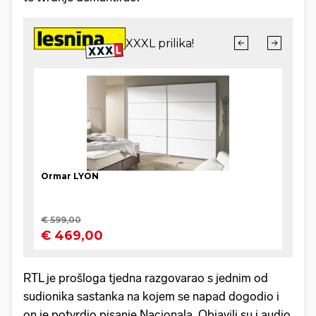
RTL je prošloga tjedna razgovarao s jednim od
sudionika sastanka na kojem se napad dogodio i
on je potvrdio pisanje Nacionala. Objavili su i audio