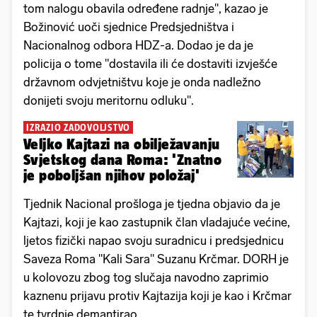
tom nalogu obavila određene radnje", kazao je
Božinović uoči sjednice Predsjedništva i
Nacionalnog odbora HDZ-a. Dodao je da je
policija o tome "dostavila ili će dostaviti izvješće
državnom odvjetništvu koje je onda nadležno
donijeti svoju meritornu odluku".
IZRAZIO ZADOVOLJSTVO
Veljko Kajtazi na obilježavanju
Svjetskog dana Roma: 'Znatno
je poboljšan njihov položaj'
Tjednik Nacional prošloga je tjedna objavio da je
Kajtazi, koji je kao zastupnik član vladajuće većine,
ljetos fizički napao svoju suradnicu i predsjednicu
Saveza Roma "Kali Sara" Suzanu Krčmar. DORH je
u kolovozu zbog tog slučaja navodno zaprimio
kaznenu prijavu protiv Kajtazija koji je kao i Krčmar
te tvrdnje demantirao.