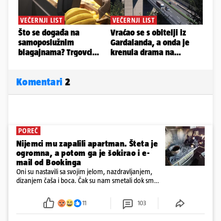
Komentari
2
POREČ
Nijemci mu zapalili apartman. Šteta je
ogromna, a potom ga je šokirao i e-
mail od Bookinga
Oni su nastavili sa svojim jelom, nazdravljanjem,
dizanjem čaša i boca. Čak su nam smetali dok smo
u panici kupili crijeva kako bismo pokušali ugasiti
požar, rekao je vlasnik
11
103