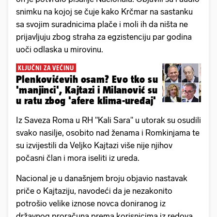
snimku na kojoj se čuje kako Krčmar na sastanku
sa svojim suradnicima plače i moli ih da ništa ne
prijavljuju zbog straha za egzistenciju par godina
uoči odlaska u mirovinu.
KLJUČNI ZA VEĆINU
Plenkovićevih osam? Evo tko su
'manjinci', Kajtazi i Milanović su
u ratu zbog 'afere klima-uređaj'
Iz Saveza Roma u RH "Kali Sara" u utorak su osudili
svako nasilje, osobito nad ženama i Romkinjama te
su izvijestili da Veljko Kajtazi više nije njihov
počasni član i mora iseliti iz ureda.
Nacional je u današnjem broju objavio nastavak
priče o Kajtaziju, navodeći da je nezakonito
potrošio velike iznose novca doniranog iz
državnog proračuna prema korisnicima iz redova