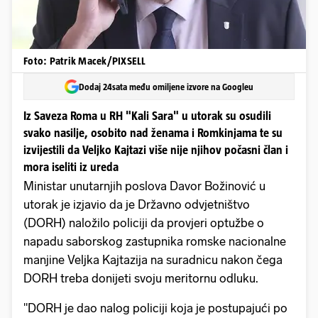
Foto: Patrik Macek/PIXSELL
Dodaj 24sata među omiljene izvore na Googleu
Iz Saveza Roma u RH "Kali Sara" u utorak su osudili
svako nasilje, osobito nad ženama i Romkinjama te su
izvijestili da Veljko Kajtazi više nije njihov počasni član i
mora iseliti iz ureda
Ministar unutarnjih poslova Davor Božinović u
utorak je izjavio da je Državno odvjetništvo
(DORH) naložilo policiji da provjeri optužbe o
napadu saborskog zastupnika romske nacionalne
manjine Veljka Kajtazija na suradnicu nakon čega
DORH treba donijeti svoju meritornu odluku.
"DORH je dao nalog policiji koja je postupajući po