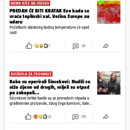
NEMA KIŠE NA VIDIKU
PREDAH ĆE BITI KRATAK Evo kada se
vraća toplinski val. Većina Europe na
udaru
Početkom sljedećeg tjedna temperature će opet
rasti
7
28
DOZVOLA ZA TROVANJE
Kako su operirali Šincekovi: Nudili su
niže cijene od drugih, mljeli su otpad
pa zakapali...
Šincekove tvrtke bavile su se preradom otpada u
građevinske proizvode, zbog čega kamioni, bale
plastike i samljeveni materijal dugo nisu izazivali
sumnju
22
135