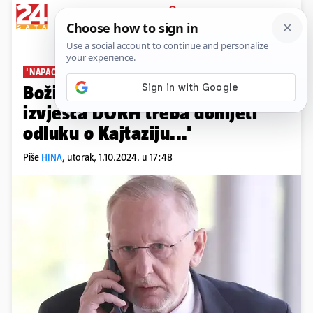
PRIJAVA
News
Komentari
2
'NAPAO SURADNIKE'
Božinović: 'Nakon policijskog
izvješća DORH treba donijeti
odluku o Kajtaziju...'
Piše
HINA
,
utorak, 1.10.2024. u 17:48