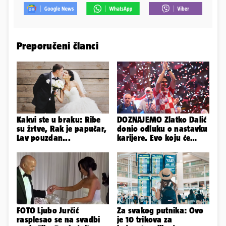
Preporučeni članci
Kakvi ste u braku: Ribe
DOZNAJEMO Zlatko Dalić
su žrtve, Rak je papučar,
donio odluku o nastavku
Lav pouzdan...
karijere. Evo koju će
reprezentaciju preuzeti!
FOTO Ljubo Jurčić
Za svakog putnika: Ovo
rasplesao se na svadbi
je 10 trikova za