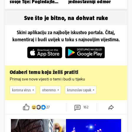
svoje Tije: Pogledajte
jednostavniji odmor
kako je izgledalo
vjenčanje...
Sve što je bitno, na dohvat ruke
Skini aplikaciju za najbolje iskustvo portala. Čitaj,
komentiraj i budi uvijek u toku s najnovijim vijestima.
Odaberi temu koju želiš pratiti
Primaj sve nove vijesti o temi i budi u tijeku
korona virus
otvoreno
krunoslav capak
27
162