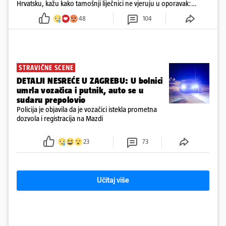
Hrvatsku, kažu kako tamošnji liječnici ne vjeruju u oporavak:
'Imamo 72 sata'
48
104
STRAVIČNE SCENE
DETALJI NESREĆE U ZAGREBU: U bolnici
umrla vozačica i putnik, auto se u
sudaru prepolovio
Policija je objavila da je vozačici istekla prometna
dozvola i registracija na Mazdi
23
73
Učitaj više