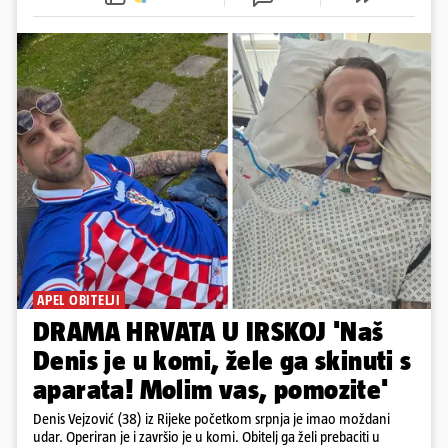
APEL OBITELJI
DRAMA HRVATA U IRSKOJ 'Naš
Denis je u komi, žele ga skinuti s
aparata! Molim vas, pomozite'
Denis Vejzović (38) iz Rijeke početkom srpnja je imao moždani
udar. Operiran je i završio je u komi. Obitelj ga želi prebaciti u