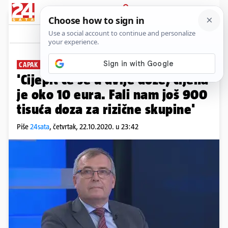
PRIJAVA
News
Komentari
162
CAPAK O KORONA CJEPIVU
'Cijepit će se u dvije doze, cijena
je oko 10 eura. Fali nam još 900
tisuća doza za rizične skupine'
Piše
24sata
,
četvrtak, 22.10.2020. u 23:42