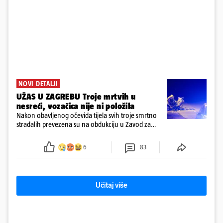
NOVI DETALJI
UŽAS U ZAGREBU Troje mrtvih u
nesreći, vozačica nije ni položila
Nakon obavljenog očevida tijela svih troje smrtno
stradalih prevezena su na obdukciju u Zavod za
sudsku medicinu i kriminalistiku u Zagrebu, a
policija nastavlja kriminalističko istraživanje
6
83
Učitaj više