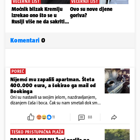
Komentari
0
POREČ
Nijemci mu zapalili apartman. Šteta
400.000 eura, a šokirao ga mail od
Bookinga
Oni su nastavili sa svojim jelom, nazdravljanjem,
dizanjem čaša i boca. Čak su nam smetali dok smo
u panici kupili crijeva kako bismo pokušali ugasiti
požar, rekao je vlasnik
11
88
TEŠKO PRISTUPAČNA PLAŽA