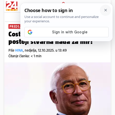
PRIJAVA
News
Komentari
0
PREDSJEDNIK EUROPSKOG VIJEĆA
Costa: Prvi put u dugo vremena
postoji stvarna nada za mir!
Piše
HINA
,
nedjelja, 12.10.2025. u 13:49
Čitanje članka: < 1 min