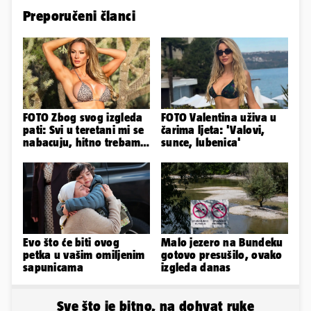
Preporučeni članci
FOTO Zbog svog izgleda
FOTO Valentina uživa u
pati: Svi u teretani mi se
čarima ljeta: 'Valovi,
nabacuju, hitno trebam
sunce, lubenica'
tjelohranitelja!
Evo što će biti ovog
Malo jezero na Bundeku
petka u vašim omiljenim
gotovo presušilo, ovako
sapunicama
izgleda danas
Sve što je bitno, na dohvat ruke