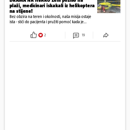
DRAMA NA HVARU Ženi pozlilo na
plaži, medicinari iskakali iz helikoptera
na stijene!
Bez obzira na teren i okolnosti, naša misija ostaje
ista - stići do pacijenta i pružiti pomoć kada je
najpotrebnija - objavilo je Ministarstvo zdravstva na
Facebooku
2
19