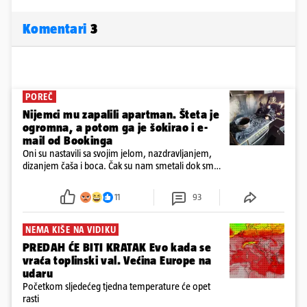
Komentari
3
POREČ
Nijemci mu zapalili apartman. Šteta je
ogromna, a potom ga je šokirao i e-
mail od Bookinga
Oni su nastavili sa svojim jelom, nazdravljanjem,
dizanjem čaša i boca. Čak su nam smetali dok smo
u panici kupili crijeva kako bismo pokušali ugasiti
požar, rekao je vlasnik
11
93
NEMA KIŠE NA VIDIKU
PREDAH ĆE BITI KRATAK Evo kada se
vraća toplinski val. Većina Europe na
udaru
Početkom sljedećeg tjedna temperature će opet
rasti