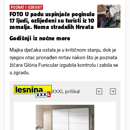
POZNAT I UZROK?
FOTO U padu uspinjače poginulo
17 ljudi, ozlijeđeni su turisti iz 10
zemalja. Nema stradalih Hrvata
Godišnji iz noćne more
Majka dječaka ostala je u kritičnom stanju, dok je
njegov otac pronađen mrtav nakon što je poznata
žičara Glória Funicular izgubila kontrolu i zabila se
u zgradu.