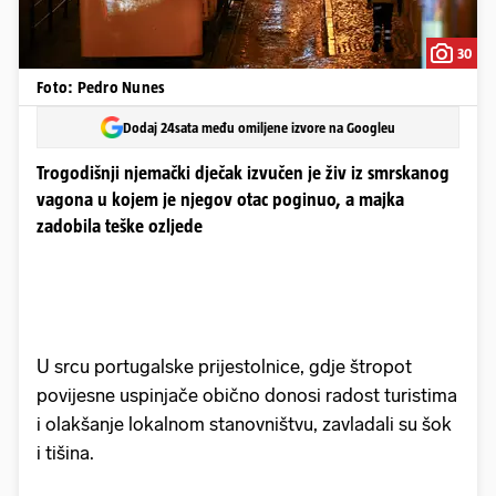
30
Foto: Pedro Nunes
Dodaj 24sata među omiljene izvore na Googleu
Trogodišnji njemački dječak izvučen je živ iz smrskanog
vagona u kojem je njegov otac poginuo, a majka
zadobila teške ozljede
U srcu portugalske prijestolnice, gdje štropot
povijesne uspinjače obično donosi radost turistima
i olakšanje lokalnom stanovništvu, zavladali su šok
i tišina.