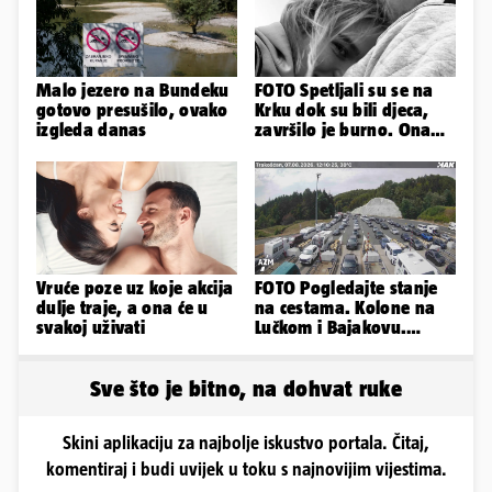
Malo jezero na Bundeku
FOTO Spetljali su se na
gotovo presušilo, ovako
Krku dok su bili djeca,
izgleda danas
završilo je burno. Ona
sad želi 50 milijuna eura
Vruće poze uz koje akcija
FOTO Pogledajte stanje
dulje traje, a ona će u
na cestama. Kolone na
svakoj uživati
Lučkom i Bajakovu.
Problemi zbog vjetra
Sve što je bitno, na dohvat ruke
Skini aplikaciju za najbolje iskustvo portala. Čitaj,
komentiraj i budi uvijek u toku s najnovijim vijestima.