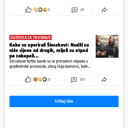
6
24
DOZVOLA ZA TROVANJE
Kako su operirali Šincekovi: Nudili su
niže cijene od drugih, mljeli su otpad
pa zakapali...
Šincekove tvrtke bavile su se preradom otpada u
građevinske proizvode, zbog čega kamioni, bale
plastike i samljeveni materijal dugo nisu izazivali
sumnju
21
120
Učitaj više