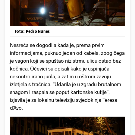
Foto: Pedro Nunes
Nesreća se dogodila kada je, prema prvim
informacijama, puknuo jedan od kabela, zbog čega
je vagon koji se spuštao niz strmu ulicu ostao bez
kočnica. Očevici su opisali kako je uspinjača
nekontrolirano jurila, a zatim u oštrom zavoju
izletjela s tračnica. "Udarila je u zgradu brutalnom
snagom i raspala se poput kartonske kutije",
izjavila je za lokalnu televiziju svjedokinja Teresa
d’Avo.