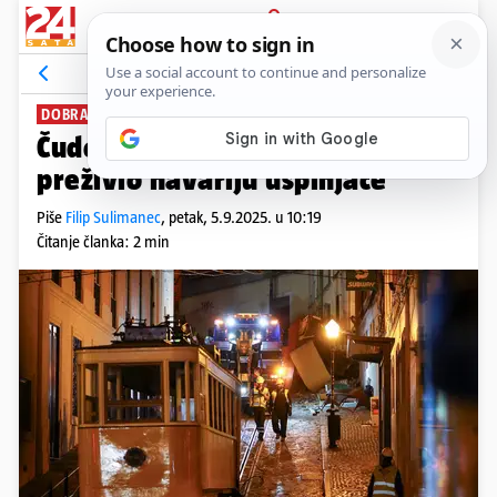
PRIJAVA
News
Komentari
3
DOBRA VIJEST
Čudo u Lisabonu: Dječak (3)
preživio havariju uspinjače
Piše
Filip Sulimanec
,
petak, 5.9.2025. u 10:19
Čitanje članka: 2 min