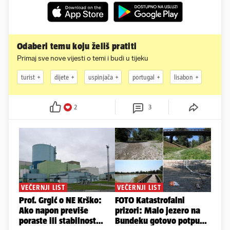
Odaberi temu koju želiš pratiti
Primaj sve nove vijesti o temi i budi u tijeku
turist
dijete
uspinjača
portugal
lisabon
2
3