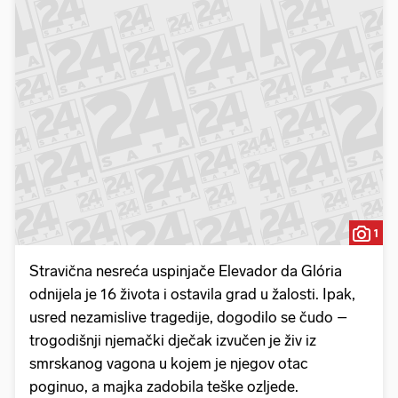
1
Stravična nesreća uspinjače Elevador da Glória
odnijela je 16 života i ostavila grad u žalosti. Ipak,
usred nezamislive tragedije, dogodilo se čudo –
trogodišnji njemački dječak izvučen je živ iz
smrskanog vagona u kojem je njegov otac
poginuo, a majka zadobila teške ozljede.