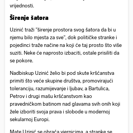
vrijednosti.
Širenje šatora
Uzinić traži "širenje prostora svog šatora da bi u
njemu bilo mjesta za sve", dok političke stranke i
pojedinci traže načine na koji će taj prosto što više
suziti. Neke će naprosto izbaciti, ostale prisiliti da
se pokore.
Nadbiskup Uzinić želio bi pod skute kršćanstva
primiti što veće skupine društva, promovirajući
toleranciju, razumijevanje i ljubav, a Bartulica,
Petrov i drugi mašu kršćanstvom kao
pravedničkom batinom nad glavama svih onih koji
žele izboriti svoja prava i slobode u modernoj
sekularnoj Europi.
Mate Uzinić se obraća vjernicima, a stranke se