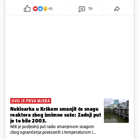
godine
46
116
OVO JE PRVA MJERA
Nuklearka u Krškom smanjit će snagu
reaktora zbog iznimne suše: Zadnji put
je to bilo 2003.
NEK je posljednji put radio smanjenom snagom
zbog ograničenja povezanih s temperaturom i
protokom rijeke Save 2003. godine, kada je