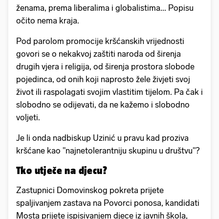
ženama, prema liberalima i globalistima... Popisu
očito nema kraja.
Pod parolom promocije kršćanskih vrijednosti
govori se o nekakvoj zaštiti naroda od širenja
drugih vjera i religija, od širenja prostora slobode
pojedinca, od onih koji naprosto žele živjeti svoj
život ili raspolagati svojim vlastitim tijelom. Pa čak i
slobodno se odijevati, da ne kažemo i slobodno
voljeti.
Je li onda nadbiskup Uzinić u pravu kad proziva
kršćane kao "najnetolerantniju skupinu u društvu"?
Tko utječe na djecu?
Zastupnici Domovinskog pokreta prijete
spaljivanjem zastava na Povorci ponosa, kandidati
Mosta prijete ispisivanjem djece iz javnih škola,