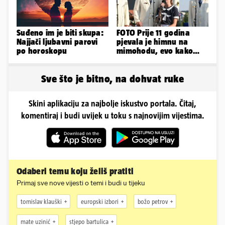
Suđeno im je biti skupa:
FOTO Prije 11 godina
Najjači ljubavni parovi
pjevala je himnu na
po horoskopu
mimohodu, evo kako
danas izgleda Mia
Negovetić
Sve što je bitno, na dohvat ruke
Skini aplikaciju za najbolje iskustvo portala. Čitaj,
komentiraj i budi uvijek u toku s najnovijim vijestima.
Odaberi temu koju želiš pratiti
Primaj sve nove vijesti o temi i budi u tijeku
tomislav klauški
europski izbori
božo petrov
mate uzinić
stjepo bartulica