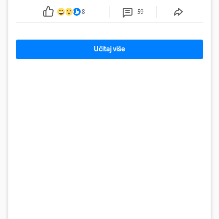
smanjenje snage bilo potrebno više od 90 dana.
8
59
Učitaj više