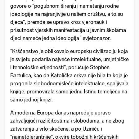
govore o "pogubnom širenju i nametanju rodne
ideologije na najranjivije u našem društvu, a to su
djeca'', premda se upravo kroz vjeronauk i
prisutnost vjerskih manifestacija u javnim školama
djeci nameće jedna ideologija i svjetonazor.
"Kršćanstvo je oblikovalo europsku civilizaciju koja
je svijetu podarila najveće intelektualne, umjetničke
i tehnološke vrijednosti", poručuje Stephen
Bartulica, kao da Katolička crkva nije bila ta koja je
progonila slobodnomisleće intelektualce, spaljivala
knjige, promovirala samo jednu Istinu temeljenu na
samo jednoj knjizi.
A moderna Europa danas napreduje upravo
zahvaljujući različitostima i slobodama, a ne zbog
zatvaranja u vrlo skučene, a po Uziniću i
"najnetolerantnije", okvire tobožnjih kršćanskih