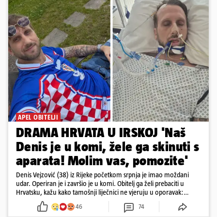
APEL OBITELJI
DRAMA HRVATA U IRSKOJ 'Naš
Denis je u komi, žele ga skinuti s
aparata! Molim vas, pomozite'
Denis Vejzović (38) iz Rijeke početkom srpnja je imao moždani
udar. Operiran je i završio je u komi. Obitelj ga želi prebaciti u
Hrvatsku, kažu kako tamošnji liječnici ne vjeruju u oporavak:
'Imamo 72 sata'
46
74