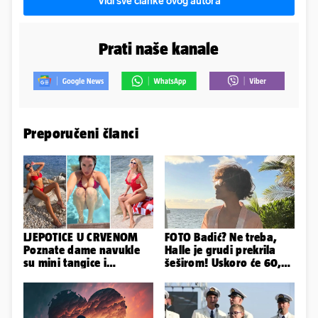
Vidi sve članke ovog autora
Prati naše kanale
Preporučeni članci
LJEPOTICE U CRVENOM
FOTO Badić? Ne treba,
Poznate dame navukle
Halle je grudi prekrila
su mini tangice i
šeširom! Uskoro će 60,
grudnjake pa istaknule
ljetuje u golim izdanjima
obline