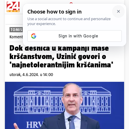
PRIJAVA
News
Komentari
70
TOMISLAV KLAUŠKI
Komentira
Tomislav Klauški
Dok desnica u kampanji maše
kršćanstvom, Uzinić govori o
'najnetolerantnijim kršćanima'
utorak, 4.6.2024. u 14:00