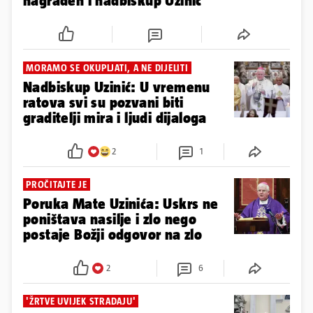
nagrađen i nadbiskup Uzinić
MORAMO SE OKUPLJATI, A NE DIJELITI
Nadbiskup Uzinić: U vremenu
ratova svi su pozvani biti
graditelji mira i ljudi dijaloga
2
1
PROČITAJTE JE
Poruka Mate Uzinića: Uskrs ne
poništava nasilje i zlo nego
postaje Božji odgovor na zlo
2
6
'ŽRTVE UVIJEK STRADAJU'