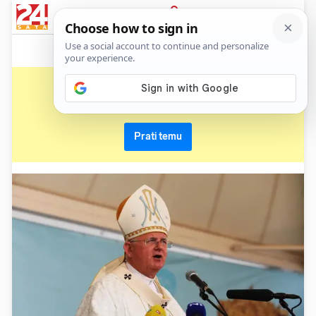
News
Show
Sport
Life&style
Video
Express
PRIJAVA
mate uzinić
Primaj sve nove vijesti o temi i budi u tijeku
Prati temu