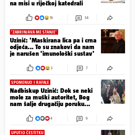
na misi u riječkoj katedrali
16
54
'ZABRINJAVA ME STANJE'
Uzinić: 'Maskirana lica pa i crna
odjeća... To su znakovi da nam
je narušen 'imunološki sustav'
3
7
SPOMENUO I RAFALE
Nadbiskup Uzinić: Dok se neki
mole za muški autoritet, Bog
nam šalje drugačiju poruku...
4
9
UPUTIO ČESTITKU