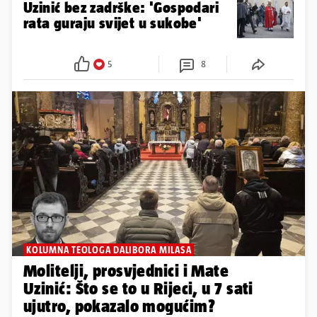
Uzinić bez zadrške: 'Gospodari
rata guraju svijet u sukobe'
5
8
KOLUMNA TEOLOGA DALIBORA MILASA
Molitelji, prosvjednici i Mate
Uzinić: Što se to u Rijeci, u 7 sati
ujutro, pokazalo mogućim?