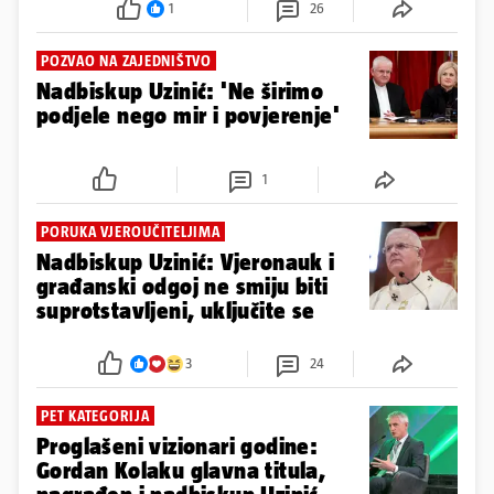
1
26
POZVAO NA ZAJEDNIŠTVO
Nadbiskup Uzinić: 'Ne širimo
podjele nego mir i povjerenje'
1
PORUKA VJEROUČITELJIMA
Nadbiskup Uzinić: Vjeronauk i
građanski odgoj ne smiju biti
suprotstavljeni, uključite se
3
24
PET KATEGORIJA
Proglašeni vizionari godine:
Gordan Kolaku glavna titula,