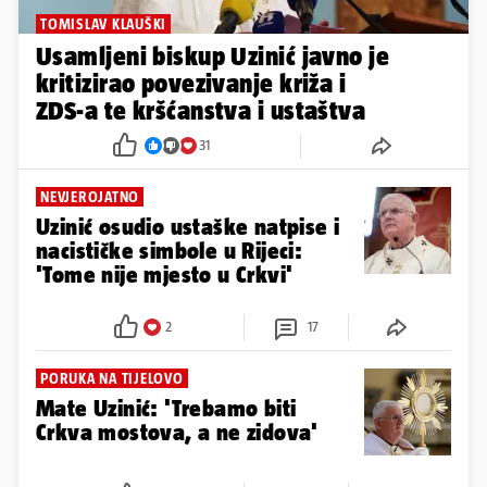
TOMISLAV KLAUŠKI
Usamljeni biskup Uzinić javno je
kritizirao povezivanje križa i
ZDS-a te kršćanstva i ustaštva
31
NEVJEROJATNO
Uzinić osudio ustaške natpise i
nacističke simbole u Rijeci:
'Tome nije mjesto u Crkvi'
2
17
PORUKA NA TIJELOVO
Mate Uzinić: 'Trebamo biti
Crkva mostova, a ne zidova'