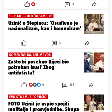
1
3
'POSTAO POLITIČKI SIMBOL'
Uzinić o Stepincu: 'Osuđivao je
nacionalizam, kao i komunizam'
5
KOMENTAR BOJANE MRVOŠ
Zašto bi posebno Rijeci bio
potreban Isus? Zbog
antifašista?
19
168
EVO ŠTO IM JE PORUČIO
FOTO Uzinić je uspio spojiti
molitelje i prosvjednike. Skupa