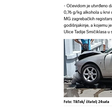
- Očevidom je utvrđeno d
0,76 g/kg alkohola u krv
MG zagrebačkih registars
godišnjakinje, a kojemu j
Ulice Tadije Smičiklasa u 
Foto: TikTok/ čitatelj 24sata