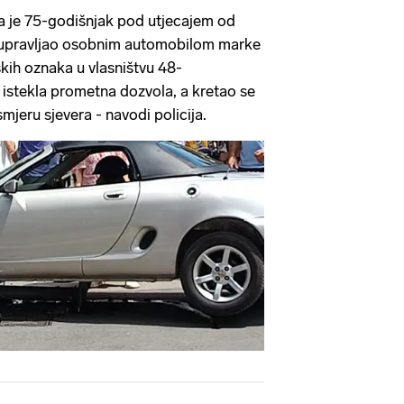
a je 75-godišnjak pod utjecajem od
i upravljao osobnim automobilom marke
kih oznaka u vlasništvu 48-
e istekla prometna dozvola, a kretao se
smjeru sjevera - navodi policija.