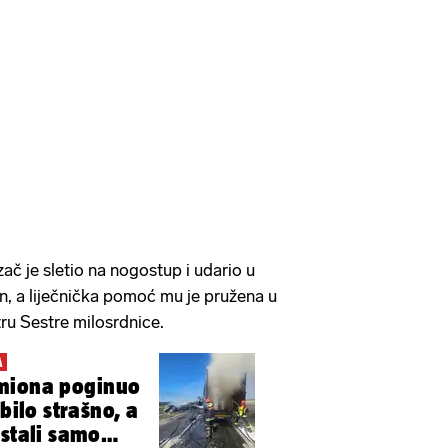
ač je sletio na nogostup i udario u
en, a liječnička pomoć mu je pružena u
ru Sestre milosrdnice.
A
miona poginuo
 bilo strašno, a
ostali samo