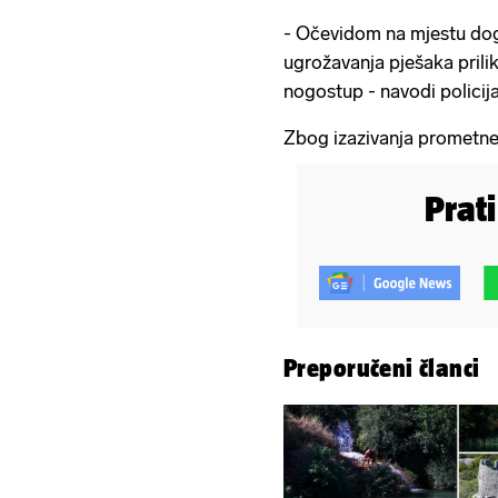
kotači'
- Očevidom na mjestu dog
ugrožavanja pješaka prili
nogostup - navodi policija
Zbog izazivanja prometne n
Prat
Preporučeni članci