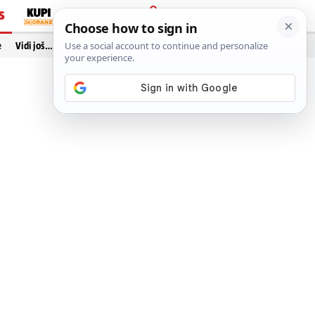
S
PRIJAVA
e
Vidi još…