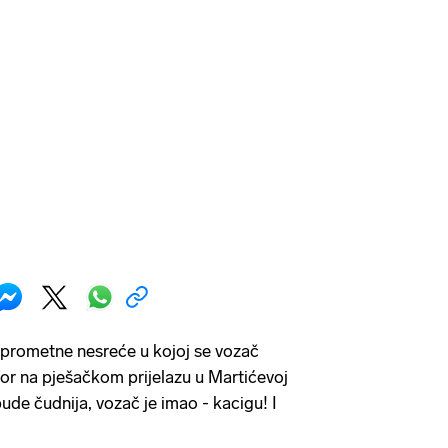
je prometne nesreće u kojoj se vozač
or na pješačkom prijelazu u Martićevoj
bude čudnija, vozač je imao - kacigu! I