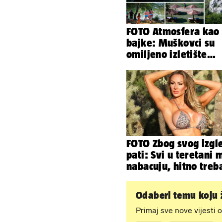
FOTO Atmosfera kao 
bajke: Muškovci su
omiljeno izletište
Zadrana, pogledajte
zašto
FOTO Zbog svog izgl
pati: Svi u teretani 
nabacuju, hitno tre
tjelohranitelja!
Odaberi temu koju ž
Primaj sve nove vijesti o