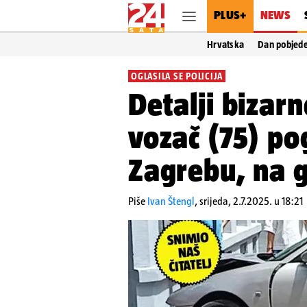
PLUS+
NEWS
Hrvatska
Dan pobjed
OGLASILA SE POLICIJA
Detalji bizarn
vozač (75) po
Zagrebu, na g
Piše
Ivan Štengl
,
srijeda, 2.7.2025. u 18:21