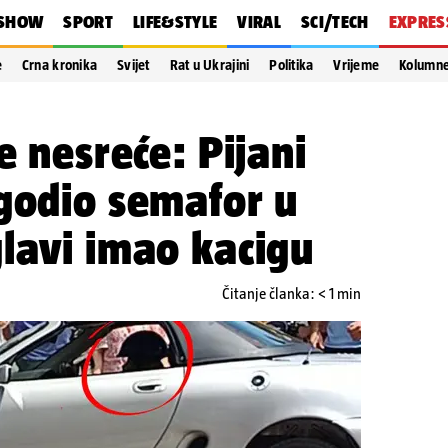
SHOW
SPORT
LIFE&STYLE
VIRAL
SCI/TECH
EXPRES
e
Crna kronika
Svijet
Rat u Ukrajini
Politika
Vrijeme
Kolumn
e nesreće: Pijani
godio semafor u
lavi imao kacigu
Čitanje članka: < 1 min