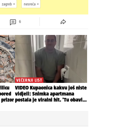
zagreb
nesreća
6