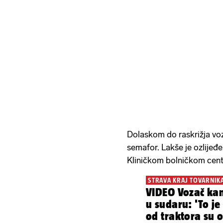
Dolaskom do raskrižja voz
semafor. Lakše je ozlijeđ
Kliničkom bolničkom cent
STRAVA KRAJ TOVARNIK
VIDEO Vozač ka
u sudaru: 'To je
od traktora su 