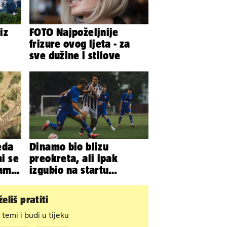
iz
FOTO Najpoželjnije
frizure ovog ljeta - za
sve dužine i stilove
eda
Dinamo bio blizu
mi se
preokreta, ali ipak
bam
izgubio na startu
Ramljaka
eliš pratiti
 temi i budi u tijeku