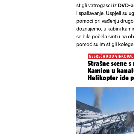
stigli vatrogasci iz
DVD-a 
i spašavanje. Uspjeli su u
pomoći pri vađenju drugo
doznajemo, u kabini kamion
se bila počela širiti i na o
pomoć su im stigli kolege
NESREĆA KOD VINKOVAC
Strašne scene s
Kamion u kanal
Helikopter ide p