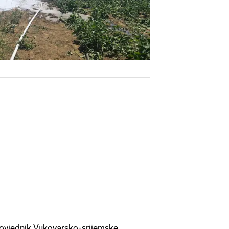
povjednik Vukovarsko-srijemske