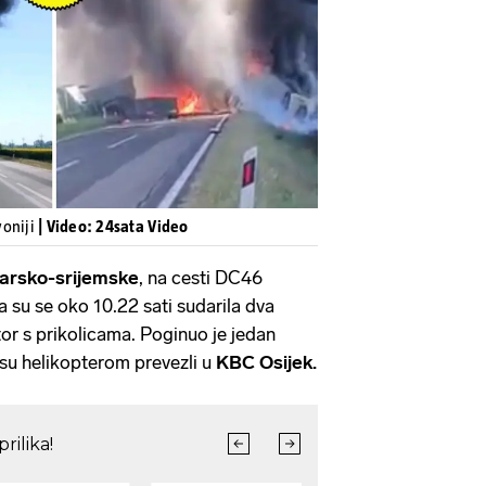
Pokretanje videa...
voniji
| Video: 24sata Video
arsko-srijemske
, na cesti DC46
 su se oko 10.22 sati sudarila dva
ktor s prikolicama. Poginuo je jedan
su helikopterom prevezli u
KBC Osijek.