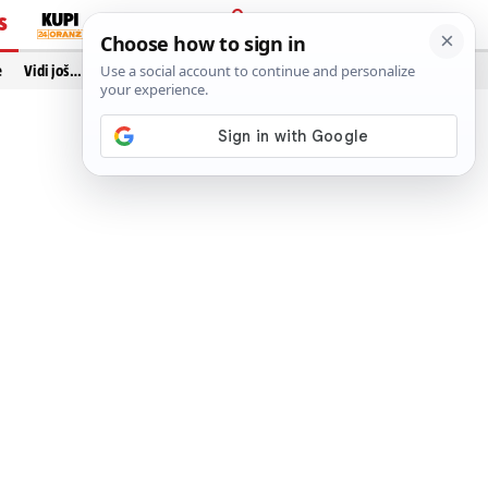
S
PRIJAVA
e
Vidi još…