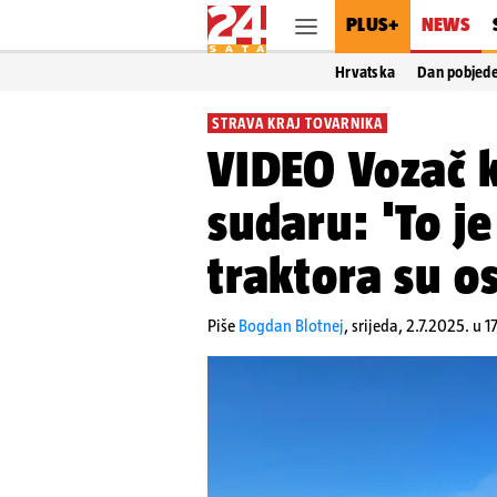
PLUS+
NEWS
Hrvatska
Dan pobjed
STRAVA KRAJ TOVARNIKA
VIDEO Vozač 
sudaru: 'To je
traktora su o
Piše
Bogdan Blotnej
,
srijeda, 2.7.2025. u 1