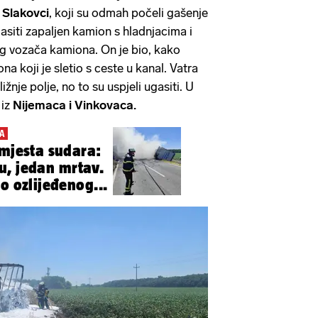
Slakovci
, koji su odmah počeli gašenje
gasiti zapaljen kamion s hladnjacima i
g vozača kamiona. On je bio, kako
a koji je sletio s ceste u kanal. Vatra
bližnje polje, no to su uspjeli ugasiti. U
 iz
Nijemaca i Vinkovaca.
A
 mjesta sudara:
u, jedan mrtav.
o ozlijeđenog...