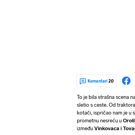
Komentari
20
To je bila strašna scena na
sletio s ceste. Od traktor
kotači, ispričao nam je u s
prometnu nesreću u
Orol
između
Vinkovaca i Tova