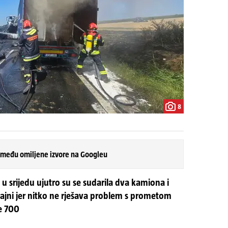
8
 među omiljene izvore na Googleu
u srijedu ujutro su se sudarila dva kamiona i
očajni jer nitko ne rješava problem s prometom
e 700