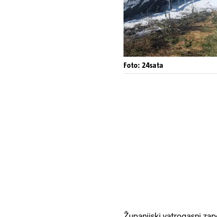
Foto: 24sata
Županijski vatrogasni za