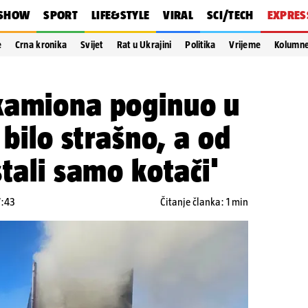
SHOW
SPORT
LIFE&STYLE
VIRAL
SCI/TECH
EXPRES
e
Crna kronika
Svijet
Rat u Ukrajini
Politika
Vrijeme
Kolumn
kamiona poginuo u
 bilo strašno, a od
stali samo kotači'
7:43
Čitanje članka: 1 min