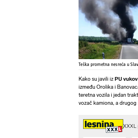
Teška prometna nesreća u Sla
Kako su javili iz
PU vukov
između Orolika i Banovaca
teretna vozila i jedan tra
vozač kamiona, a drugog 