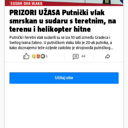
SUDAR DVA VLAKA
PRIZORI UŽASA Putnički vlak
smrskan u sudaru s teretnim, na
terenu i helikopter hitne
Putnički i teretni vlak sudarili su se iza 10 sati između Gradeca i
Svetog Ivana žabno. U putničkom vlaku bilo je 20-ak putnika, a
kako doznajemo teže ozljede zadobio je strojovođa putničkog
vlaka. Zatvoren je promet, a fotoreporteri Prigorskog objavili su
5
44
prve snimke s mjesta sudara
Učitaj više