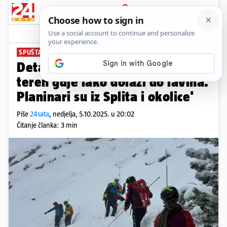
PRIJAVA
News
Komentari
3
SPUŠTALI SE S TRIGLAVA
Detalji drame u Sloveniji: 'To je
teren gdje lako dolazi do lavina.
Planinari su iz Splita i okolice'
Piše
24sata
,
nedjelja, 5.10.2025. u 20:02
Čitanje članka: 3 min