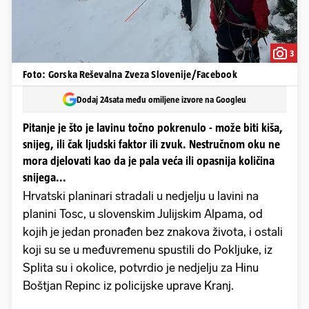
3
Foto: Gorska Reševalna Zveza Slovenije/Facebook
Dodaj 24sata među omiljene izvore na Googleu
Pitanje je što je lavinu točno pokrenulo - može biti kiša,
snijeg, ili čak ljudski faktor ili zvuk. Nestručnom oku ne
mora djelovati kao da je pala veća ili opasnija količina
snijega...
Hrvatski planinari stradali u nedjelju u lavini na
planini Tosc, u slovenskim Julijskim Alpama, od
kojih je jedan pronađen bez znakova života, i ostali
koji su se u međuvremenu spustili do Pokljuke, iz
Splita su i okolice, potvrdio je nedjelju za Hinu
Boštjan Repinc iz policijske uprave Kranj.