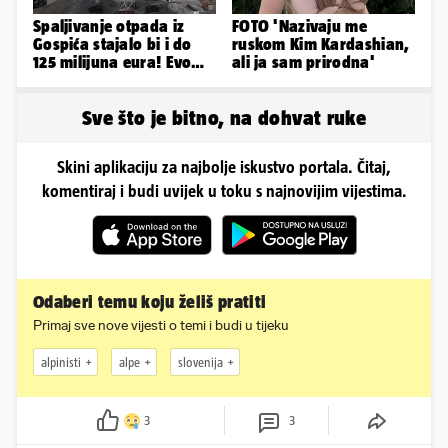
Spaljivanje otpada iz
FOTO 'Nazivaju me
Gospića stajalo bi i do
ruskom Kim Kardashian,
125 milijuna eura! Evo
ali ja sam prirodna'
koja je opcija
najizglednija
Sve što je bitno, na dohvat ruke
Skini aplikaciju za najbolje iskustvo portala. Čitaj,
komentiraj i budi uvijek u toku s najnovijim vijestima.
Odaberi temu koju želiš pratiti
Primaj sve nove vijesti o temi i budi u tijeku
alpinisti
alpe
slovenija
3
3