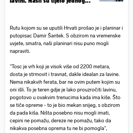
lavini. Našli su tijelo jednog...
Rutu kojom su se uputili Hrvati prošao je i planinar i
putopisac Damir Šantek. S obzirom na vremenske
uvjete, smatra, naši planinari nisu puno mogli
napraviti.
"Tosc je vrh koji je visok više od 2200 metara,
dosta je strmovit i travnat, dakle idealan za lavine.
Nema nikakvih ferata, bar ne ovim putem kojim su
oni išli. To je teren gdje je lako prouzročiti lavinu,
pogotovo u ovakvim trenucima kada ima kiše. Što
se tiče opreme - to je bio mekan snijeg, s obzirom
da pada kiša. Ništa posebno nisu mogli imati,
cepini ne pomažu, dereze ne pomažu, tako da
nikakva posebna oprema tu ne bi pomogla",