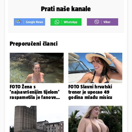
Prati naše kanale
Preporučeni članci
FOTO Žena s
FOTO Slavni hrvatski
'najsavršenijim tijelom'
trener je upecao 49
raspametila je fanove
godina mlađu misicu
zaigranim fotkama iz
plićaka