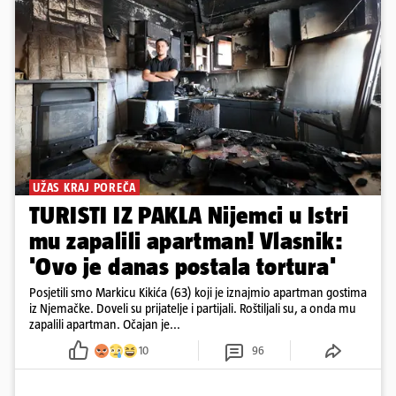
UŽAS KRAJ POREČA
TURISTI IZ PAKLA Nijemci u Istri
mu zapalili apartman! Vlasnik:
'Ovo je danas postala tortura'
Posjetili smo Markicu Kikića (63) koji je iznajmio apartman gostima
iz Njemačke. Doveli su prijatelje i partijali. Roštiljali su, a onda mu
zapalili apartman. Očajan je...
10
96