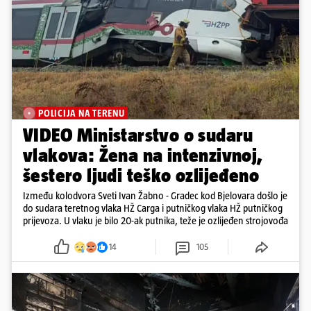
POLICIJA NA TERENU
VIDEO Ministarstvo o sudaru
vlakova: Žena na intenzivnoj,
šestero ljudi teško ozlijeđeno
Između kolodvora Sveti Ivan Žabno - Gradec kod Bjelovara došlo je
do sudara teretnog vlaka HŽ Carga i putničkog vlaka HŽ putničkog
prijevoza. U vlaku je bilo 20-ak putnika, teže je ozlijeđen strojovođa
14
105