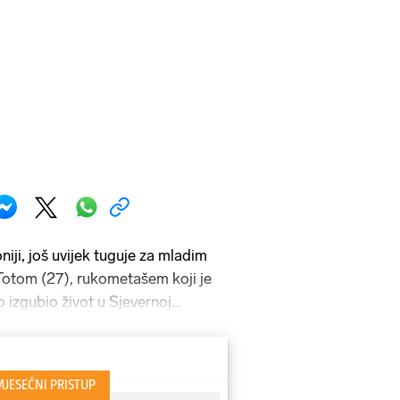
iji, još uvijek tuguje za mladim
otom (27), rukometašem koji je
 izgubio život u Sjevernoj
čenih je u pritvoru, a prvoosumnjičeni
predao se nakon nekoliko dana bijega.