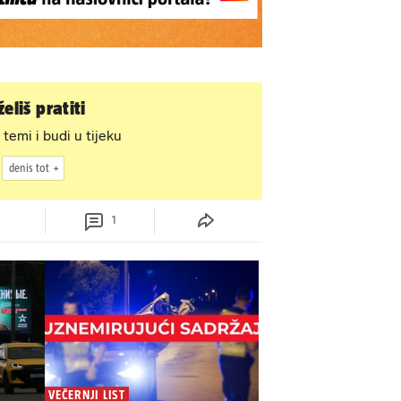
eliš pratiti
 temi i budi u tijeku
denis tot
1