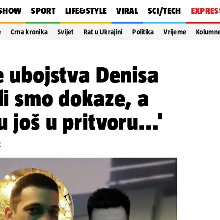
SHOW
SPORT
LIFE&STYLE
VIRAL
SCI/TECH
EXPRES
e
Crna kronika
Svijet
Rat u Ukrajini
Politika
Vrijeme
Kolumn
ge ubojstva Denisa
ili smo dokaze, a
 još u pritvoru...'
2