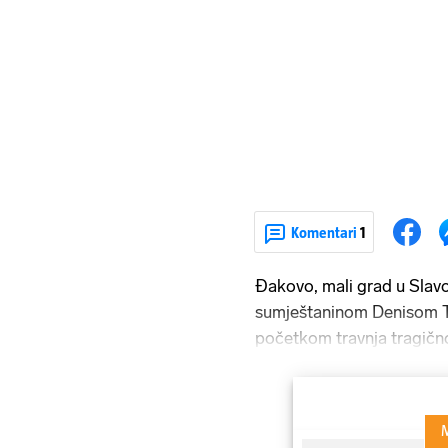
Komentari
1
Đakovo, mali grad u Slavon
sumještaninom Denisom T
početkom travnja tragično
Makedoniji. Troje osumnji
Angelo Georgievski (28) 