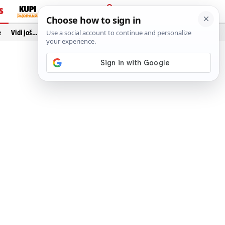
S
PRIJAVA
e
Vidi još…