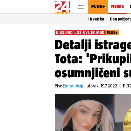
PLUS+
NEWS
Hrvatska
Dan pobjed
U BOLNICI JOŠ UVIJEK MUK
PLUS+
Detalji istra
Tota: 'Prikup
osumnjičeni su
Piše
Emirat Asipi
,
utorak, 19.7.2022. u 11:3