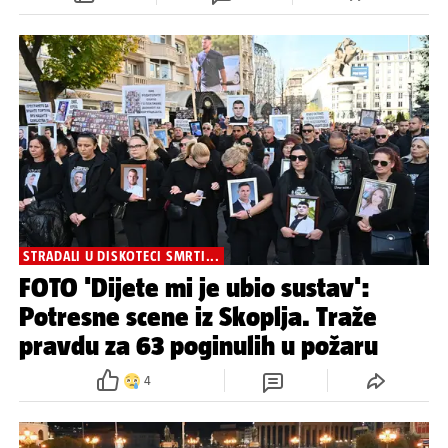
STRADALI U DISKOTECI SMRTI...
FOTO 'Dijete mi je ubio sustav':
Potresne scene iz Skoplja. Traže
pravdu za 63 poginulih u požaru
4