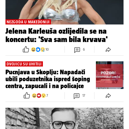
NEZGODA U MAKEDONIJI
Jelena Karleuša ozlijedila se na
koncertu: 'Sva sam bila krvava'
10
6
DVOJICU SU UHITILI
Pucnjava u Skoplju: Napadači
ubili poduzetnika ispred šoping
centra, zapucali i na policajce
7
17