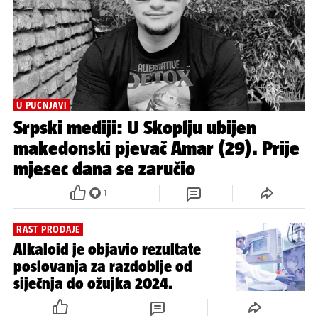
U PUCNJAVI
Srpski mediji: U Skoplju ubijen
makedonski pjevač Amar (29). Prije
mjesec dana se zaručio
1
RAST PRODAJE
Alkaloid je objavio rezultate
poslovanja za razdoblje od
siječnja do ožujka 2024.