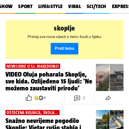
SHOW
SPORT
LIFE&STYLE
VIRAL
SCI/TECH
EXPRES
skoplje
Primaj sve nove vijesti o temi i budi u tijeku
Prati temu
NEVRIJEME U SJ. MAKEDONIJI
VIDEO Oluja poharala Skoplje,
sve kida. Ozlijeđeno 15 ljudi: 'Ne
možemo zaustaviti prirodu'
8
2
OŠTEĆENA BOLNICA, ŠKOLA...
Snažno nevrijeme pogodilo
Skoplje: Vjetar rušio stabla i