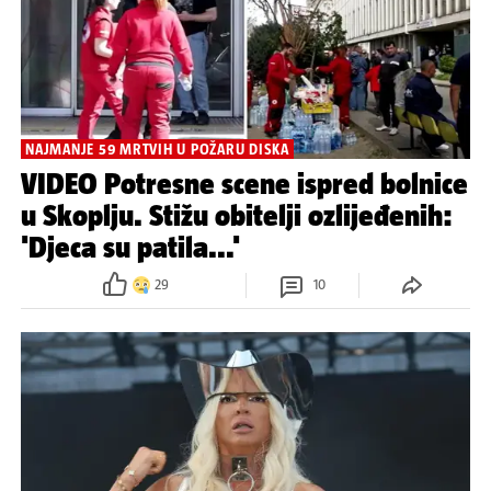
NAJMANJE 59 MRTVIH U POŽARU DISKA
VIDEO Potresne scene ispred bolnice
u Skoplju. Stižu obitelji ozlijeđenih:
'Djeca su patila...'
29
10