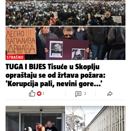
STRAŠNO
TUGA I BIJES Tisuće u Skoplju
opraštaju se od žrtava požara:
'Korupcija pali, nevini gore...'
1
2