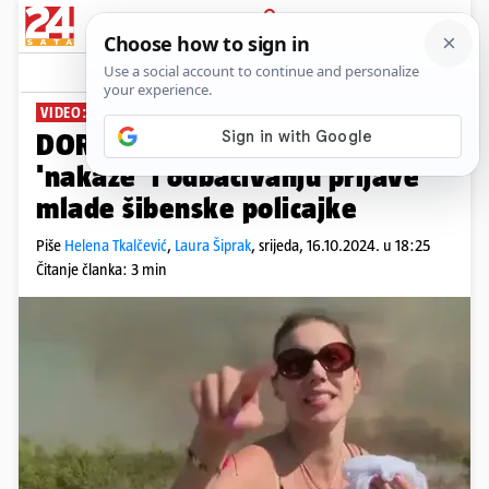
PRIJAVA
News
Komentari
103
VIDEO: NADZOR UTVRDIO PROPUSTE
DORH utvrdio propuste u aferi
'nakaze' i odbacivanju prijave
mlade šibenske policajke
Piše
Helena Tkalčević
,
Laura Šiprak
,
srijeda, 16.10.2024. u 18:25
Čitanje članka: 3 min