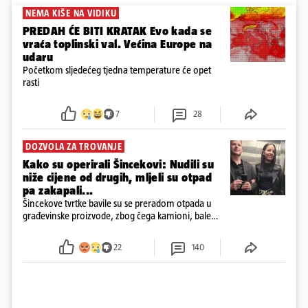
NEMA KIŠE NA VIDIKU
PREDAH ĆE BITI KRATAK Evo kada se
vraća toplinski val. Većina Europe na
udaru
Početkom sljedećeg tjedna temperature će opet
rasti
7
28
DOZVOLA ZA TROVANJE
Kako su operirali Šincekovi: Nudili su
niže cijene od drugih, mljeli su otpad
pa zakapali...
Šincekove tvrtke bavile su se preradom otpada u
građevinske proizvode, zbog čega kamioni, bale
plastike i samljeveni materijal dugo nisu izazivali
sumnju
22
140