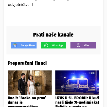
odvjetništvu.
Prati naše kanale
Preporučeni članci
Ana iz 'Braka na prvu'
UŽAS U SL. BRODU: U kući
danas je
našli tijelo 71-godišnjaka!
neprepoznatljiva:
Policija sumnja na