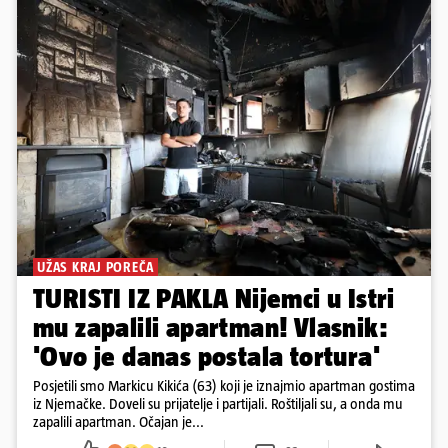
UŽAS KRAJ POREČA
TURISTI IZ PAKLA Nijemci u Istri
mu zapalili apartman! Vlasnik:
'Ovo je danas postala tortura'
Posjetili smo Markicu Kikića (63) koji je iznajmio apartman gostima
iz Njemačke. Doveli su prijatelje i partijali. Roštiljali su, a onda mu
zapalili apartman. Očajan je...