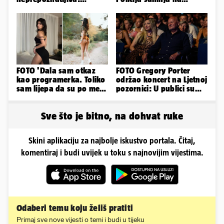
Odselila je iz Hrvatske, a
nasilnu smrt
ovako sad izgleda
FOTO 'Dala sam otkaz
FOTO Gregory Porter
kao programerka. Toliko
održao koncert na Ljetnoj
sam lijepa da su po meni
pozornici: U publici su
napravili lutku'
bili Mateša i Blanka
Sve što je bitno, na dohvat ruke
Skini aplikaciju za najbolje iskustvo portala. Čitaj,
komentiraj i budi uvijek u toku s najnovijim vijestima.
Odaberi temu koju želiš pratiti
Primaj sve nove vijesti o temi i budi u tijeku