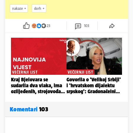
nakaze
dorh
23
103
Komentari
103