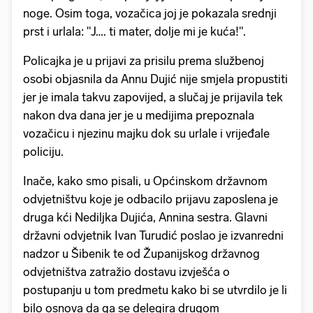
noge. Osim toga, vozačica joj je pokazala srednji
prst i urlala: "J…. ti mater, dolje mi je kuća!".
Policajka je u prijavi za prisilu prema službenoj
osobi objasnila da Annu Dujić nije smjela propustiti
jer je imala takvu zapovijed, a slučaj je prijavila tek
nakon dva dana jer je u medijima prepoznala
vozačicu i njezinu majku dok su urlale i vrijeđale
policiju.
Inače, kako smo pisali, u Općinskom državnom
odvjetništvu koje je odbacilo prijavu zaposlena je
druga kći Nediljka Dujića, Annina sestra. Glavni
državni odvjetnik Ivan Turudić poslao je izvanredni
nadzor u Šibenik te od Županijskog državnog
odvjetništva zatražio dostavu izvješća o
postupanju u tom predmetu kako bi se utvrdilo je li
bilo osnova da ga se delegira drugom