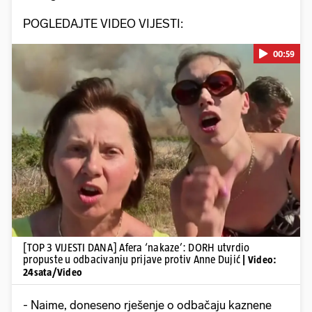
POGLEDAJTE VIDEO VIJESTI:
00:59
Pokretanje videa...
[TOP 3 VIJESTI DANA] Afera ‘nakaze’: DORH utvrdio
propuste u odbacivanju prijave protiv Anne Dujić
| Video:
24sata/Video
- Naime, doneseno rješenje o odbačaju kaznene