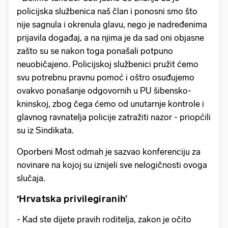
policijska službenica naš član i ponosni smo što
nije sagnula i okrenula glavu, nego je nadređenima
prijavila događaj, a na njima je da sad oni objasne
zašto su se nakon toga ponašali potpuno
neuobičajeno. Policijskoj službenici pružit ćemo
svu potrebnu pravnu pomoć i oštro osuđujemo
ovakvo ponašanje odgovornih u PU šibensko-
kninskoj, zbog čega ćemo od unutarnje kontrole i
glavnog ravnatelja policije zatražiti nazor - priopćili
su iz Sindikata.
Oporbeni Most odmah je sazvao konferenciju za
novinare na kojoj su iznijeli sve nelogičnosti ovoga
slučaja.
‘Hrvatska privilegiranih’
- Kad ste dijete pravih roditelja, zakon je očito