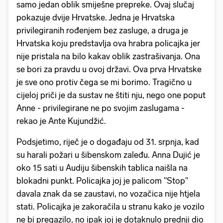
samo jedan oblik smiješne prepreke. Ovaj slučaj
pokazuje dvije Hrvatske. Jedna je Hrvatska
privilegiranih rođenjem bez zasluge, a druga je
Hrvatska koju predstavlja ova hrabra policajka jer
nije pristala na bilo kakav oblik zastrašivanja. Ona
se bori za pravdu u ovoj državi. Ova prva Hrvatske
je sve ono protiv čega se mi borimo. Tragično u
cijeloj priči je da sustav ne štiti nju, nego one poput
Anne - privilegirane ne po svojim zaslugama -
rekao je Ante Kujundžić.
Podsjetimo, riječ je o događaju od 31. srpnja, kad
su harali požari u šibenskom zaleđu. Anna Dujić je
oko 15 sati u Audiju šibenskih tablica naišla na
blokadni punkt. Policajka joj je palicom "Stop"
davala znak da se zaustavi, no vozačica nije htjela
stati. Policajka je zakoračila u stranu kako je vozilo
ne bi pregazilo, no ipak joj je dotaknulo prednji dio