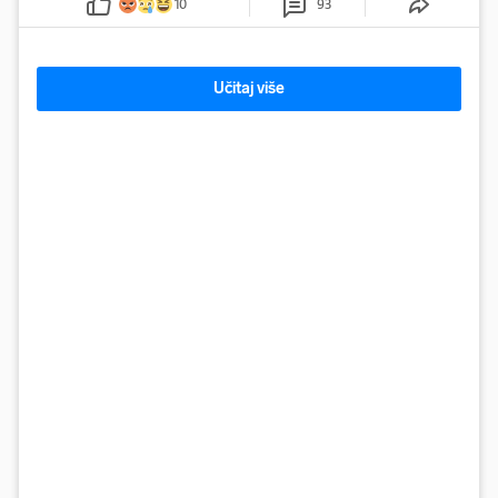
10
93
Učitaj više