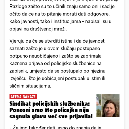
Razloge zašto su to učinili znaju samo oni i sad je
očito da će na to pitanje morati dati odgovore,
kako javnosti, tako i institucijama - napisali su u
objavi na društvenoj mreži.
Vjeruju da će se utvrditi istina i da će javnost
saznati zašto je u ovom slučaju postupano
potpuno neuobičajeno i zašto se zaprimala
kaznena prijava od policijske službenice na
zapisnik, umjesto da se postupalo po njezinu
izvješću, što je uobičajeni postupak u istim ili
sličnim situacijama.
AFERA NAKAZE
Sindikat policijskih službenika:
Ponosni smo što policajka nije
sagnula glavu već sve prijavila!
- Źelimo također dati jasno do znanja da je