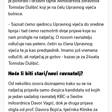
je potvrdio i državni tajnik Ministarstva zdravstva
Tomislav Dulibić koji je na čelu Upravnog vijeća
bolnice.
- Sazvat ćemo sjednicu Upravnog vijeća do sredine
lipnja i tad ćemo razmotriti dvije prijave koje su
nam pristigle na natječaj. O novom ravnatelju
odlučuje nas petero, četiri su člana Upravnog
vijeća te ja kao predsjednik. Imamo još vremena
odlučiti, ali natječaj je gotov - kazao je za 24sata
Tomislav Dulibić.
Hoće li biti stari/novi ravnatelj?
Od nekoliko izvora doznajemo kako su se na
natječaj prijavila samo dvojica kandidata od kojih
je jedan sadašnji ravnatelj KBC-a Sestre
milosrdnice Davor Vagić, dok je druga prijava
stigla od prof. Davora Bojića, liječnika Klinike za