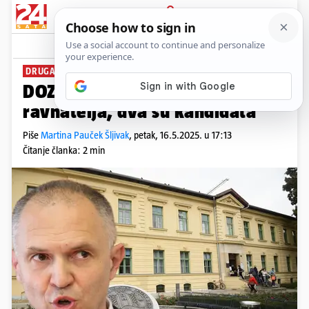
PRIJAVA
News
Komentari
6
DRUGA NAJVEĆA BOLNICA
DOZNAJEMO Vinogradska bira
ravnatelja, dva su kandidata
Piše
Martina Pauček Šljivak
,
petak, 16.5.2025. u 17:13
Čitanje članka: 2 min