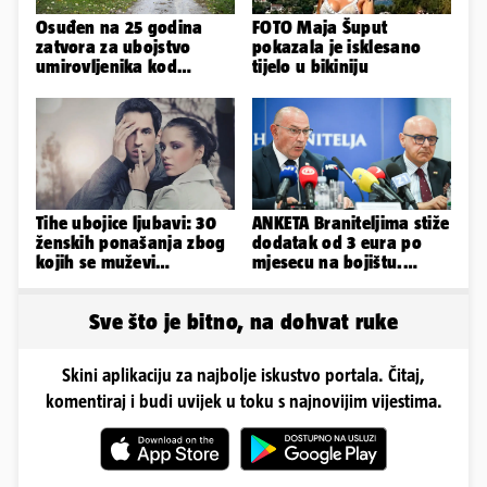
Osuđen na 25 godina
FOTO Maja Šuput
zatvora za ubojstvo
pokazala je isklesano
umirovljenika kod
tijelo u bikiniju
Petrinje: DORH objavio
detalje
Tihe ubojice ljubavi: 30
ANKETA Braniteljima stiže
ženskih ponašanja zbog
dodatak od 3 eura po
kojih se muževi
mjesecu na bojištu.
emocionalno distanciraju
Slažete li se s time?
Sve što je bitno, na dohvat ruke
Skini aplikaciju za najbolje iskustvo portala. Čitaj,
komentiraj i budi uvijek u toku s najnovijim vijestima.