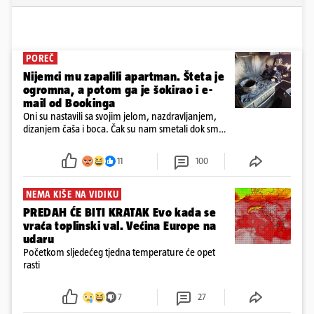
POREČ
Nijemci mu zapalili apartman. Šteta je
ogromna, a potom ga je šokirao i e-
mail od Bookinga
Oni su nastavili sa svojim jelom, nazdravljanjem,
dizanjem čaša i boca. Čak su nam smetali dok smo
u panici kupili crijeva kako bismo pokušali ugasiti
požar, rekao je vlasnik
11
100
NEMA KIŠE NA VIDIKU
PREDAH ĆE BITI KRATAK Evo kada se
vraća toplinski val. Većina Europe na
udaru
Početkom sljedećeg tjedna temperature će opet
rasti
7
27