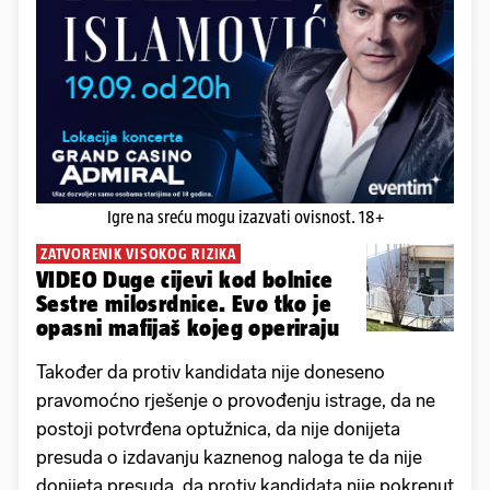
Igre na sreću mogu izazvati ovisnost. 18+
ZATVORENIK VISOKOG RIZIKA
VIDEO Duge cijevi kod bolnice
Sestre milosrdnice. Evo tko je
opasni mafijaš kojeg operiraju
Također da protiv kandidata nije doneseno
pravomoćno rješenje o provođenju istrage, da ne
postoji potvrđena optužnica, da nije donijeta
presuda o izdavanju kaznenog naloga te da nije
donijeta presuda, da protiv kandidata nije pokrenut