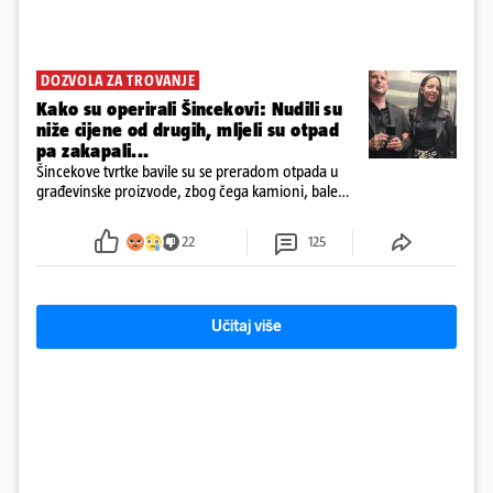
DOZVOLA ZA TROVANJE
Kako su operirali Šincekovi: Nudili su
niže cijene od drugih, mljeli su otpad
pa zakapali...
Šincekove tvrtke bavile su se preradom otpada u
građevinske proizvode, zbog čega kamioni, bale
plastike i samljeveni materijal dugo nisu izazivali
sumnju
22
125
Učitaj više