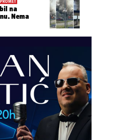
 PROMET
il na
lonu. Nema