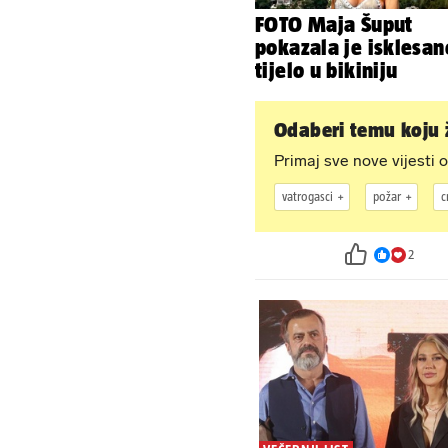
FOTO Maja Šuput
pokazala je isklesan
tijelo u bikiniju
Odaberi temu koju ž
Primaj sve nove vijesti o
vatrogasci
požar
c
2