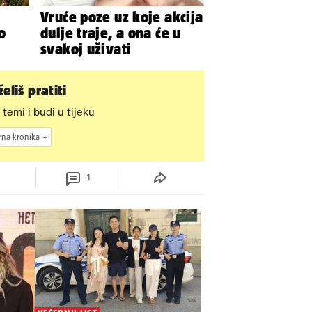
Vruće poze uz koje akcija
o
dulje traje, a ona će u
svakoj uživati
eliš pratiti
 temi i budi u tijeku
rna kronika
1