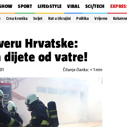
SHOW
SPORT
LIFE&STYLE
VIRAL
SCI/TECH
EXPRES
e
Crna kronika
Svijet
Rat u Ukrajini
Politika
Vrijeme
Kolumn
veru Hrvatske:
dijete od vatre!
:01
Čitanje članka: < 1 min