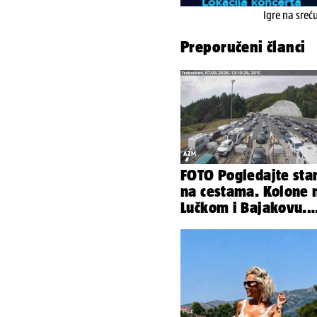
Igre na sreć
Preporučeni članci
FOTO Pogledajte sta
na cestama. Kolone 
Lučkom i Bajakovu.
Problemi zbog vjetr