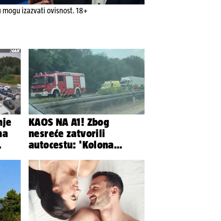
u mogu izazvati ovisnost. 18+
nje
KAOS NA A1! Zbog
na
nesreće zatvorili
autocestu: 'Kolona
a
prema Zagrebu je oko 9
km...'