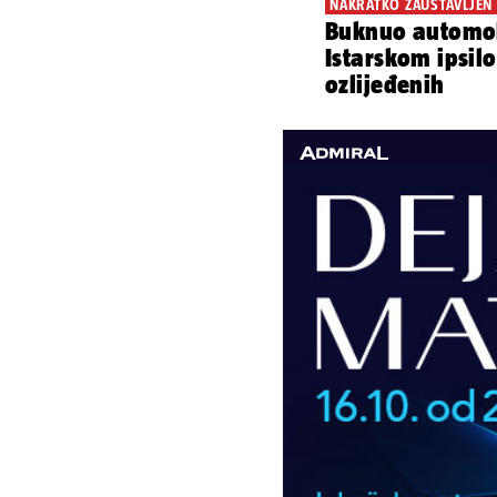
NAKRATKO ZAUSTAVLJEN
Buknuo automob
Istarskom ipsi
ozlijeđenih