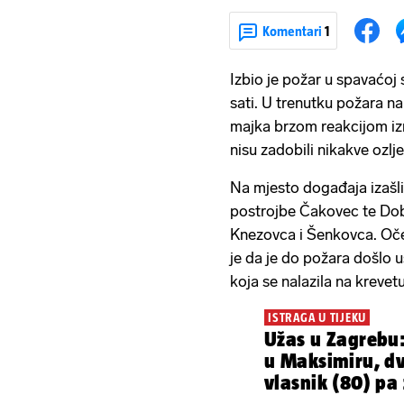
Komentari
1
Izbio je požar u spavaćoj
sati. U trenutku požara na
majka brzom reakcijom iznij
nisu zadobili nikakve ozl
Na mjesto događaja izašli
postrojbe Čakovec te Dobr
Knezovca i Šenkovca. Oč
je da je do požara došlo u
koja se nalazila na krevet
ISTRAGA U TIJEKU
Užas u Zagrebu: 
u Maksimiru, dv
vlasnik (80) pa 