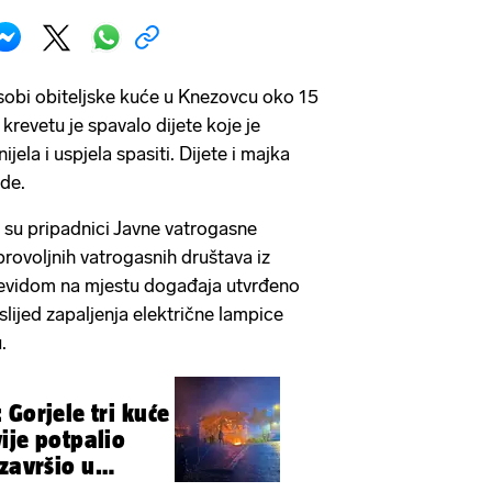
 sobi obiteljske kuće u Knezovcu oko 15
 krevetu je spavalo dijete koje je
ela i uspjela spasiti. Dijete i majka
jede.
 su pripadnici Javne vatrogasne
ovoljnih vatrogasnih društava iz
evidom na mjestu događaja utvrđeno
slijed zapaljenja električne lampice
u.
Gorjele tri kuće
ije potpalio
završio u