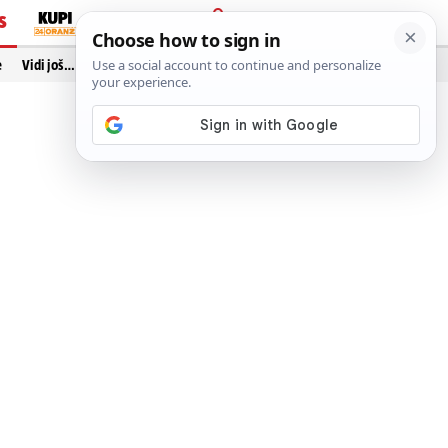
S
PRIJAVA
e
Vidi još…