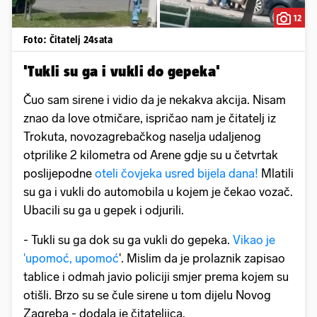
12
Foto: Čitatelj 24sata
'Tukli su ga i vukli do gepeka'
Čuo sam sirene i vidio da je nekakva akcija. Nisam
znao da love otmičare, ispričao nam je čitatelj iz
Trokuta, novozagrebačkog naselja udaljenog
otprilike 2 kilometra od Arene gdje su u četvrtak
poslijepodne
oteli čovjeka usred bijela dana!
Mlatili
su ga i vukli do automobila u kojem je čekao vozač.
Ubacili su ga u gepek i odjurili.
- Tukli su ga dok su ga vukli do gepeka.
Vikao je
'upomoć, upomoć
'. Mislim da je prolaznik zapisao
tablice i odmah javio policiji smjer prema kojem su
otišli. Brzo su se čule sirene u tom dijelu Novog
Zagreba - dodala je čitateljica.