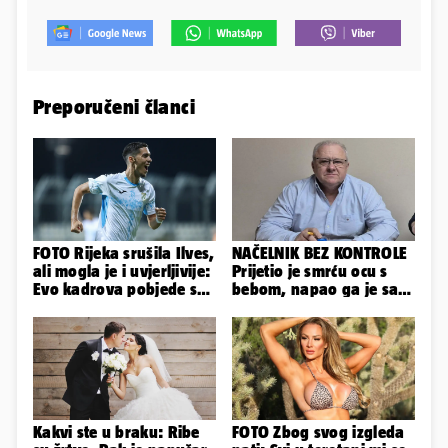
Preporučeni članci
FOTO Rijeka srušila Ilves,
NAČELNIK BEZ KONTROLE
ali mogla je i uvjerljivije:
Prijetio je smrću ocu s
Evo kadrova pobjede s
bebom, napao ga je sa
Rujevice
svoja dva sina!
Kakvi ste u braku: Ribe
FOTO Zbog svog izgleda