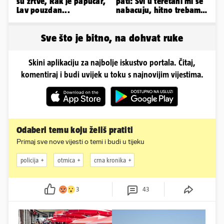
su žrtve, Rak je papučar,
pati: Svi u teretani mi se
Lav pouzdan...
nabacuju, hitno trebam
tjelohranitelja!
Sve što je bitno, na dohvat ruke
Skini aplikaciju za najbolje iskustvo portala. Čitaj,
komentiraj i budi uvijek u toku s najnovijim vijestima.
Odaberi temu koju želiš pratiti
Primaj sve nove vijesti o temi i budi u tijeku
policija
otmica
crna kronika
3
43