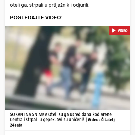
oteli ga, strpali u prtljažnik i odjurili.
POGLEDAJTE VIDEO:
VIDEO
Pokretanje videa...
ŠOKANTNA SNIMKA Oteli su ga usred dana kod Arene
Centra i strpali u gepek. Svi su uhićeni!
| Video: Čitatelj
24sata