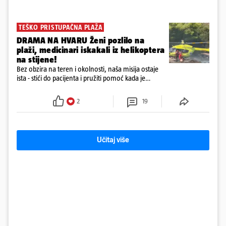
TEŠKO PRISTUPAČNA PLAŽA
DRAMA NA HVARU Ženi pozlilo na
plaži, medicinari iskakali iz helikoptera
na stijene!
Bez obzira na teren i okolnosti, naša misija ostaje
ista - stići do pacijenta i pružiti pomoć kada je
najpotrebnija - objavilo je Ministarstvo zdravstva na
Facebooku
2
19
Učitaj više