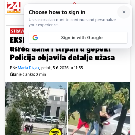
PRIJAVA
News
Komentari
43
STRAVA U ZAGREBU
EKSKLUZIVNI VIDEO Oteli su ga
usred dana i strpali u gepek!
Policija objavila detalje užasa
Piše
Marta Divjak
,
petak, 5.6.2026. u 11:55
Čitanje članka: 2 min