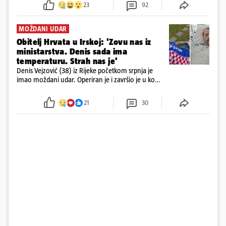
23
92
MOŽDANI UDAR
Obitelj Hrvata u Irskoj: 'Zovu nas iz
ministarstva. Denis sada ima
temperaturu. Strah nas je'
Denis Vejzović (38) iz Rijeke početkom srpnja je
imao moždani udar. Operiran je i završio je u komi.
Obitelj ga želi prebaciti u Hrvatsku, kažu kako
tamošnji liječnici ne vjeruju u oporavak: 'Imamo
21
30
72 sata'