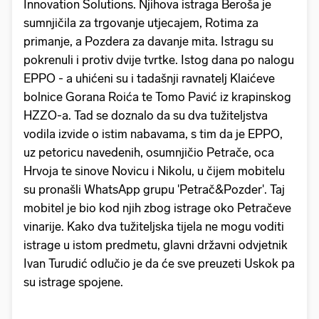
Innovation Solutions. Njihova istraga Beroša je
sumnjičila za trgovanje utjecajem, Rotima za
primanje, a Pozdera za davanje mita. Istragu su
pokrenuli i protiv dvije tvrtke. Istog dana po nalogu
EPPO - a uhićeni su i tadašnji ravnatelj Klaićeve
bolnice Gorana Roića te Tomo Pavić iz krapinskog
HZZO-a. Tad se doznalo da su dva tužiteljstva
vodila izvide o istim nabavama, s tim da je EPPO,
uz petoricu navedenih, osumnjičio Petrače, oca
Hrvoja te sinove Novicu i Nikolu, u čijem mobitelu
su pronašli WhatsApp grupu 'Petrač&Pozder'. Taj
mobitel je bio kod njih zbog istrage oko Petračeve
vinarije. Kako dva tužiteljska tijela ne mogu voditi
istrage u istom predmetu, glavni državni odvjetnik
Ivan Turudić odlučio je da će sve preuzeti Uskok pa
su istrage spojene.