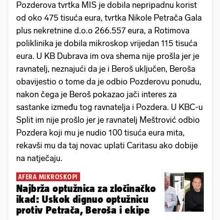
Pozderova tvrtka MIS je dobila nepripadnu korist
od oko 475 tisuća eura, tvrtka Nikole Petrača Gala
plus nekretnine d.o.o 266.557 eura, a Rotimova
poliklinika je dobila mikroskop vrijedan 115 tisuća
eura. U KB Dubrava im ova shema nije prošla jer je
ravnatelj, neznajući da je i Beroš uključen, Beroša
obavijestio o tome da je odbio Pozderovu ponudu,
nakon čega je Beroš pokazao jači interes za
sastanke između tog ravnatelja i Pozdera. U KBC-u
Split im nije prošlo jer je ravnatelj Meštrović odbio
Pozdera koji mu je nudio 100 tisuća eura mita,
rekavši mu da taj novac uplati Caritasu ako dobije
na natječaju.
AFERA MIKROSKOPI
Najbrža optužnica za zločinačko
ikad: Uskok dignuo optužnicu
protiv Petrača, Beroša i ekipe