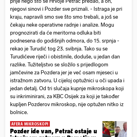
prije nego što se Hrvoje Petrač predao, a on,
njegovi sinovi i Pozder sve priznali. - Istraga je pri
kraju, napravili smo sve što smo trebali, a još se
čekaju neke operativne radnje i analize. Mogu
prognozirati da će meritorna odluka biti
podnesena do godišnjih odmora, do 15. srpnja -
rekao je Turudić tog 23. svibnja. Tako su se
Turudićeve riječi i obistinile, doduše, u jedan dan
razlike. Tužiteljstvo se složilo s prijedlogom
jamčevine za Pozdera jer je već osam mjeseci u
istražnom zatvoru. U cijeloj optužnici u oči upada i
jedan detalj. Od tri slučaja kupnje mikroskopa koji
su inkriminirani, za KBC Osijek za koji je također
kupljen Pozderov mikroskop, nije optužen nitko iz
bolnice.
AFERA MIKROSKOPI
Pozder ide van, Petrač ostaje u