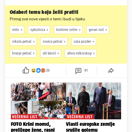
Odaberi temu koju želiš pratiti
Primaj sve nove vijesti o temi i budi u tijeku
mito
optužnica
krešimir rotim
goran roić
nikola petrač
novica petrač
saša pozder
hrvoje petrač
vili beroš
afera mikroskop
26
91