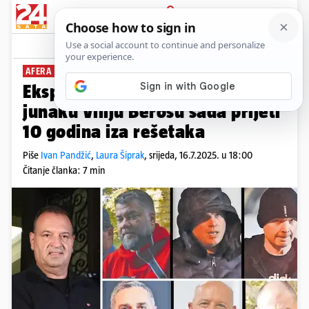
PRIJAVA
News
Komentari
91
AFERA MIKROSKOPI
Ekspresna optužnica: Nekoć
junaku Viliju Berošu sada prijeti
10 godina iza rešetaka
Piše
Ivan Pandžić
,
Laura Šiprak
,
srijeda, 16.7.2025. u 18:00
Čitanje članka: 7 min