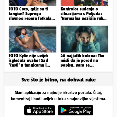
FOTO Coco, gdje su ti
Kontrolor suđenja o
tangice? Supruga
situacijama s Poljuda:
slavnog repera fotkala
'Normalna pozicija ruku
se ispred auta i pokazala
kod skoka, sve je čisto...'
sve
FOTO Kylie nije uvijek
20 najjačih bolova: Tko
izgledala ovako! Sad
misli da je porod na
'časti' u tangicama i
popisu, vara se...
bikiniju, ali išla je 'pod
nož'...
Sve što je bitno, na dohvat ruke
Skini aplikaciju za najbolje iskustvo portala. Čitaj,
komentiraj i budi uvijek u toku s najnovijim vijestima.