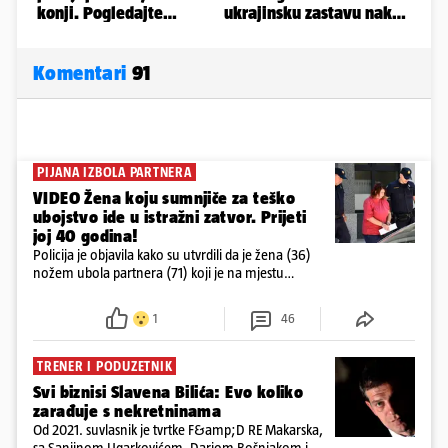
Komentari
91
PIJANA IZBOLA PARTNERA
VIDEO Žena koju sumnjiče za teško
ubojstvo ide u istražni zatvor. Prijeti
joj 40 godina!
Policija je objavila kako su utvrdili da je žena (36)
nožem ubola partnera (71) koji je na mjestu
preminuo. Imala je 2,03 promila. U nedjelju su je
ispitali i poslali u istražni zatvor
1
46
TRENER I PODUZETNIK
Svi biznisi Slavena Bilića: Evo koliko
zarađuje s nekretninama
Od 2021. suvlasnik je tvrtke F&amp;D RE Makarska,
sa Sanjinom Ugarkovićem, Dariom Bošnjakom i