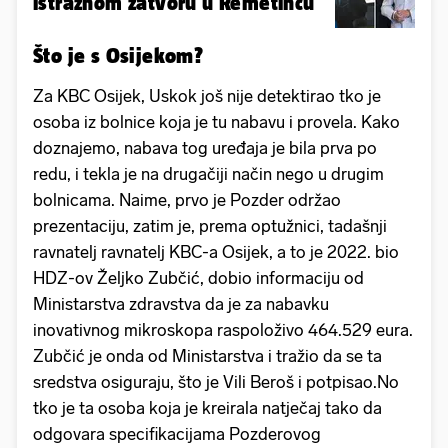
istražnom zatvoru u Remetincu
Što je s Osijekom?
Za KBC Osijek, Uskok još nije detektirao tko je
osoba iz bolnice koja je tu nabavu i provela. Kako
doznajemo, nabava tog uređaja je bila prva po
redu, i tekla je na drugačiji način nego u drugim
bolnicama. Naime, prvo je Pozder održao
prezentaciju, zatim je, prema optužnici, tadašnji
ravnatelj ravnatelj KBC-a Osijek, a to je 2022. bio
HDZ-ov Željko Zubčić, dobio informaciju od
Ministarstva zdravstva da je za nabavku
inovativnog mikroskopa raspoloživo 464.529 eura.
Zubčić je onda od Ministarstva i tražio da se ta
sredstva osiguraju, što je Vili Beroš i potpisao.No
tko je ta osoba koja je kreirala natječaj tako da
odgovara specifikacijama Pozderovog