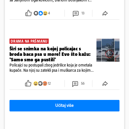
Dobrislavom Hrkaćem. Tvrtka je registrirana za
poslovanje nekretninama, a od osnutka nema
4
13
zaposlenih
DRAMA NA PAŠMANU
Širi se snimka na kojoj policajac s
broda baca psa u more! Evo što kažu:
'Samo smo ga pustili'
Policajci su postupali zbog jedrilice koja je ometala
kupače. Na njoj su zatekli psa i muškarca za kojim
se od ranije trage. Muškarac je pružao otpor te su
ga uhitili, a psa je preuzeo komunalni redar
12
56
Učitaj više