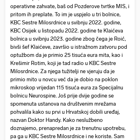
operativne zahvate, baš od Pozderove tvrtke MIS, i
pritom ih preplate. To im je uspjelo u tri bolnice,
KBC Sestre Milosrdnice u svibnju 2022. godine,
KBC Osijek u listopadu 2022. godine te Klaićeva
bolnica u svibnju 2023. godine zbog čega je Roić,
bivši šef Klaićeve, završio u istražnom zatvoru pod
optužbom da je primio 25 tisuća eura mita, kao i
Krešimir Rotim, koji je tad radio u KBC Sestre
Milosrdnice. Za njega tužitelji ne vjeruju da je
primio mito u novcu već da je dobio na poklon
mikroskop vrijedan 115 tisuća eura za Specijalnu
bolnicu Neurospine. Još prije dvije godine se
spomenuta ustanova na društvenim mrežama
pohvalila kako su prvi u Hrvatskoj dobili uređaj,
nazvan Doktor Handy. Kako neslužbeno
doznajemo, prenapredan je za trenutnu upotrebu,
pa ga u KBC Sestre Milosrdnice i ne koriste. Sam