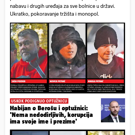
nabavu i drugih uređaja za sve bolnice u državi.
Ukratko, pokoravanje tržišta i monopol.
USKOK PODIGNUO OPTUŽNICU
Habijan o Berošu i optužnici:
'Nema nedodirljivih, korupcija
ima svoje ime i prezime'