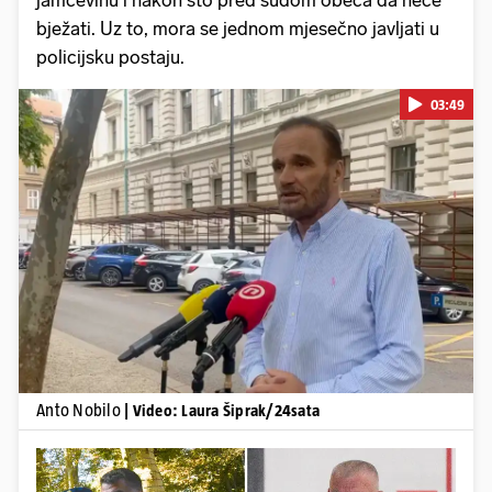
jamčevinu i nakon što pred sudom obeća da neće
bježati. Uz to, mora se jednom mjesečno javljati u
policijsku postaju.
03:49
Pokretanje videa...
Anto Nobilo
| Video: Laura Šiprak/24sata