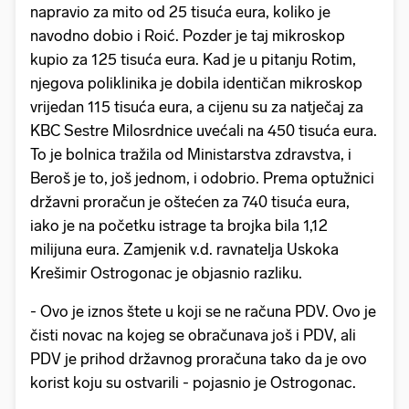
napravio za mito od 25 tisuća eura, koliko je
navodno dobio i Roić. Pozder je taj mikroskop
kupio za 125 tisuća eura. Kad je u pitanju Rotim,
njegova poliklinika je dobila identičan mikroskop
vrijedan 115 tisuća eura, a cijenu su za natječaj za
KBC Sestre Milosrdnice uvećali na 450 tisuća eura.
To je bolnica tražila od Ministarstva zdravstva, i
Beroš je to, još jednom, i odobrio. Prema optužnici
državni proračun je oštećen za 740 tisuća eura,
iako je na početku istrage ta brojka bila 1,12
milijuna eura. Zamjenik v.d. ravnatelja Uskoka
Krešimir Ostrogonac je objasnio razliku.
- Ovo je iznos štete u koji se ne računa PDV. Ovo je
čisti novac na kojeg se obračunava još i PDV, ali
PDV je prihod državnog proračuna tako da je ovo
korist koju su ostvarili - pojasnio je Ostrogonac.