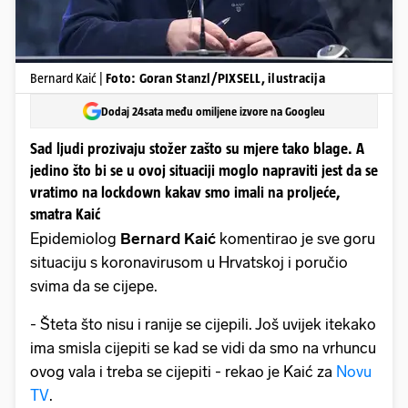
Bernard Kaić |
Foto: Goran Stanzl/PIXSELL, ilustracija
Dodaj 24sata među omiljene izvore na Googleu
Sad ljudi prozivaju stožer zašto su mjere tako blage. A
jedino što bi se u ovoj situaciji moglo napraviti jest da se
vratimo na lockdown kakav smo imali na proljeće,
smatra Kaić
Epidemiolog
Bernard Kaić
komentirao je sve goru
situaciju s koronavirusom u Hrvatskoj i poručio
svima da se cijepe.
- Šteta što nisu i ranije se cijepili. Još uvijek itekako
ima smisla cijepiti se kad se vidi da smo na vrhuncu
ovog vala i treba se cijepiti - rekao je Kaić za
Novu
TV
.