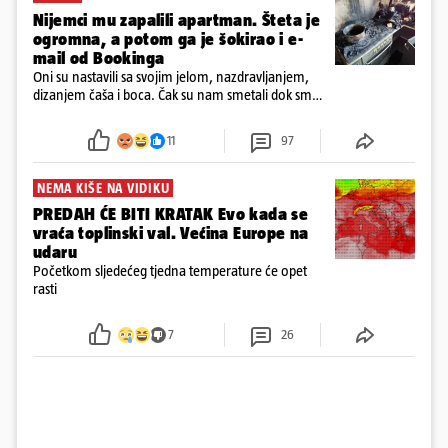
Nijemci mu zapalili apartman. Šteta je
ogromna, a potom ga je šokirao i e-
mail od Bookinga
Oni su nastavili sa svojim jelom, nazdravljanjem,
dizanjem čaša i boca. Čak su nam smetali dok smo
u panici kupili crijeva kako bismo pokušali ugasiti
požar, rekao je vlasnik
11
97
NEMA KIŠE NA VIDIKU
PREDAH ĆE BITI KRATAK Evo kada se
vraća toplinski val. Većina Europe na
udaru
Početkom sljedećeg tjedna temperature će opet
rasti
7
26