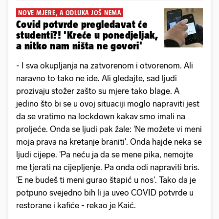
NOVE MJERE, A ODLUKA JOŠ NEMA
Covid potvrde pregledavat će
studenti?! 'Kreće u ponedjeljak,
a nitko nam ništa ne govori'
- I sva okupljanja na zatvorenom i otvorenom. Ali
naravno to tako ne ide. Ali gledajte, sad ljudi
prozivaju stožer zašto su mjere tako blage. A
jedino što bi se u ovoj situaciji moglo napraviti jest
da se vratimo na lockdown kakav smo imali na
proljeće. Onda se ljudi pak žale: 'Ne možete vi meni
moja prava na kretanje braniti'. Onda hajde neka se
ljudi cijepe. 'Pa neću ja da se mene pika, nemojte
me tjerati na cijepljenje. Pa onda odi napraviti bris.
'E ne budeš ti meni gurao štapić u nos'. Tako da je
potpuno svejedno bih li ja uveo COVID potvrde u
restorane i kafiće - rekao je Kaić.