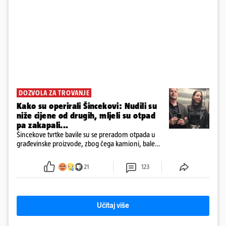
DOZVOLA ZA TROVANJE
Kako su operirali Šincekovi: Nudili su
niže cijene od drugih, mljeli su otpad
pa zakapali...
Šincekove tvrtke bavile su se preradom otpada u
građevinske proizvode, zbog čega kamioni, bale
plastike i samljeveni materijal dugo nisu izazivali
sumnju
21
123
Učitaj više