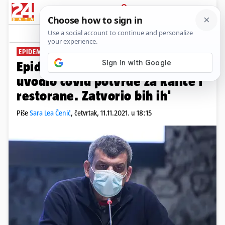
PRIJAVA
News
Komentari
235
EPIDEMIJA DIVLJA
Epidemiolog Kaić: 'Ja ne bih
uvodio covid potvrde za kafiće i
restorane. Zatvorio bih ih'
Piše
Sara Lea Čenić
,
četvrtak, 11.11.2021. u 18:15