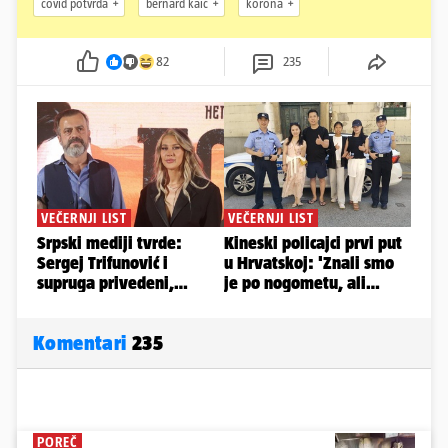
covid potvrda
bernard kaić
korona
82
235
Komentari
235
POREČ