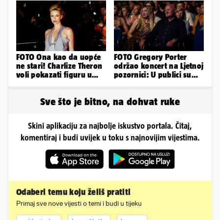
FOTO Ona kao da uopće
FOTO Gregory Porter
ne stari! Charlize Theron
održao koncert na Ljetnoj
voli pokazati figuru u
pozornici: U publici su
golišavim izdanjima...
bili Mateša i Blanka
Sve što je bitno, na dohvat ruke
Skini aplikaciju za najbolje iskustvo portala. Čitaj,
komentiraj i budi uvijek u toku s najnovijim vijestima.
Odaberi temu koju želiš pratiti
Primaj sve nove vijesti o temi i budi u tijeku