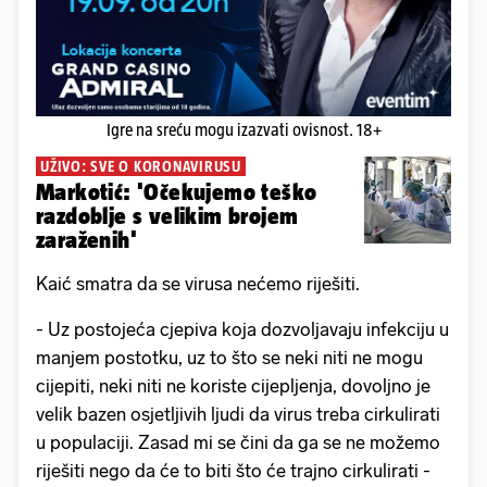
Igre na sreću mogu izazvati ovisnost. 18+
UŽIVO: SVE O KORONAVIRUSU
Markotić: 'Očekujemo teško
razdoblje s velikim brojem
zaraženih'
Kaić smatra da se virusa nećemo riješiti.
- Uz postojeća cjepiva koja dozvoljavaju infekciju u
manjem postotku, uz to što se neki niti ne mogu
cijepiti, neki niti ne koriste cijepljenja, dovoljno je
velik bazen osjetljivih ljudi da virus treba cirkulirati
u populaciji. Zasad mi se čini da ga se ne možemo
riješiti nego da će to biti što će trajno cirkulirati -