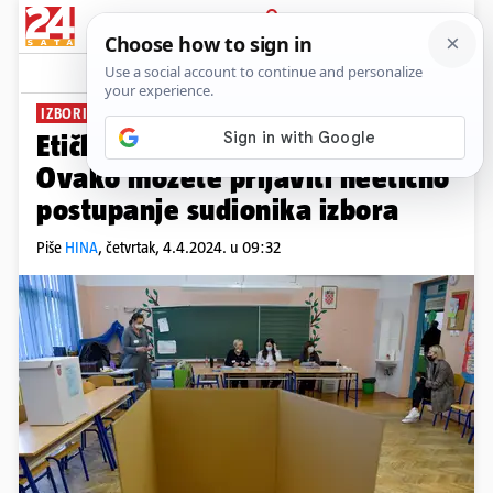
PRIJAVA
News
Komentari
0
IZBORI 2024.
Etičko povjerenstvo dalo upute:
Ovako možete prijaviti neetično
postupanje sudionika izbora
Piše
HINA
,
četvrtak, 4.4.2024. u 09:32