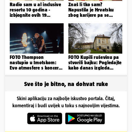
Radio sam u al inclusive
Znaš li tko sam?
resortu 10 godina -
Napustila je Hrvatsku
izbjegnite ovih 19
zbog karijere pa se
grešaka i olakšajte si
zaljubila u 15 godina
odmor
starijeg
FOTO Thompson
FOTO Kupili ruševinu pa
nastupio u Imotskom:
stvorili bajku: Pogledajte
Evo atmosfere s koncerta
kako danas izgleda
na Gospinom docu
dvorac u Zagorju
Sve što je bitno, na dohvat ruke
Skini aplikaciju za najbolje iskustvo portala. Čitaj,
komentiraj i budi uvijek u toku s najnovijim vijestima.