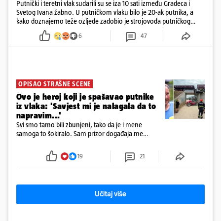
Putnički i teretni vlak sudarili su se iza 10 sati između Gradeca i
Svetog Ivana žabno. U putničkom vlaku bilo je 20-ak putnika, a
kako doznajemo teže ozljede zadobio je strojovođa putničkog
vlaka. Zatvoren je promet, a fotoreporteri Prigorskog objavili su
6
47
prve snimke s mjesta sudara
OPISAO STRAŠNE SCENE
Ovo je heroj koji je spašavao putnike
iz vlaka: 'Savjest mi je nalagala da to
napravim...'
Svi smo tamo bili zbunjeni, tako da je i mene
samoga to šokiralo. Sam prizor događaja me
šokirao kada sam vidio, rekao je Božidar Zrinski
19
21
Učitaj više