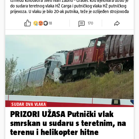
Između kolodvora Sveti Ivan Žabno - Gradec kod Bjelovara došlo je
do sudara teretnog vlaka HŽ Carga i putničkog vlaka HŽ putničkog
prijevoza. U vlaku je bilo 20-ak putnika, teže je ozlijeđen strojovođa
18
170
SUDAR DVA VLAKA
PRIZORI UŽASA Putnički vlak
smrskan u sudaru s teretnim, na
terenu i helikopter hitne