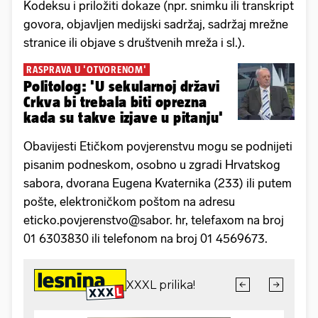
Kodeksu i priložiti dokaze (npr. snimku ili transkript
govora, objavljen medijski sadržaj, sadržaj mrežne
stranice ili objave s društvenih mreža i sl.).
RASPRAVA U 'OTVORENOM'
Politolog: 'U sekularnoj državi
Crkva bi trebala biti oprezna
kada su takve izjave u pitanju'
Obavijesti Etičkom povjerenstvu mogu se podnijeti
pisanim podneskom, osobno u zgradi Hrvatskog
sabora, dvorana Eugena Kvaternika (233) ili putem
pošte, elektroničkom poštom na adresu
eticko.povjerenstvo@sabor. hr, telefaxom na broj
01 6303830 ili telefonom na broj 01 4569673.