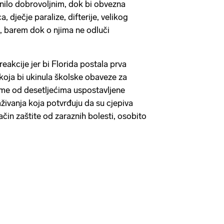
nilo dobrovoljnim, dok bi obvezna
a, dječje paralize, difterije, velikog
s, barem dok o njima ne odluči
reakcije jer bi Florida postala prva
oja bi ukinula školske obaveze za
time od desetljećima uspostavljene
raživanja koja potvrđuju da su cjepiva
način zaštite od zaraznih bolesti, osobito