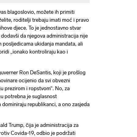
vas blagoslovio, možete ih primiti
elite, roditelji trebaju imati moć i pravo
 njihove djece. To je jednostavno stvar
 dodavši da njegova administracija nije
m posljedicama ukidanja mandata, ali
oridi „ionako kontroliraju kao i
uverner Ron DeSantis, koji je prošlog
novinare ocijenio da svi obvezni
ju prezirom i ropstvom“. No, za
u potrebna je suglasnost
 dominiraju republikanci, a ono zasjeda
ld Trump, čija je administracija za
rotiv Covida-19, odbio je podržati