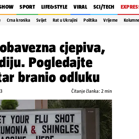
SHOW
SPORT
LIFE&STYLE
VIRAL
SCI/TECH
EXPRES
e
Crna kronika
Svijet
Rat u Ukrajini
Politika
Vrijeme
Kolumn
 obavezna cjepiva,
udiju. Pogledajte
tar branio odluku
23
Čitanje članka: 2 min