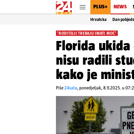
PLUS+
NEWS
Hrvatska
Dan pobjed
'RODITELJI TREBAJU IMATI MOĆ'
Florida ukida
nisu radili st
kako je minis
Piše
24sata
,
ponedjeljak, 8.9.2025. u 07: