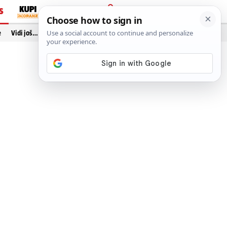
S
PRIJAVA
e
Vidi još…