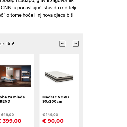
a Joseph Ladapo, glavni zagovornik
 CNN-u ponavljajući stav da roditelji
eč“ o tome hoće li njihova djeca biti