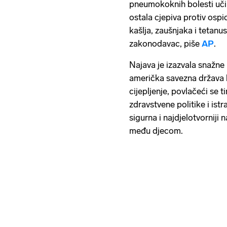
pneumokoknih bolesti uči
ostala cjepiva protiv ospic
kašlja, zaušnjaka i tetanu
zakonodavac, piše
AP
.
Najava je izazvala snažne 
američka savezna država k
cijepljenje, povlačeći se 
zdravstvene politike i ist
sigurna i najdjelotvorniji 
među djecom.