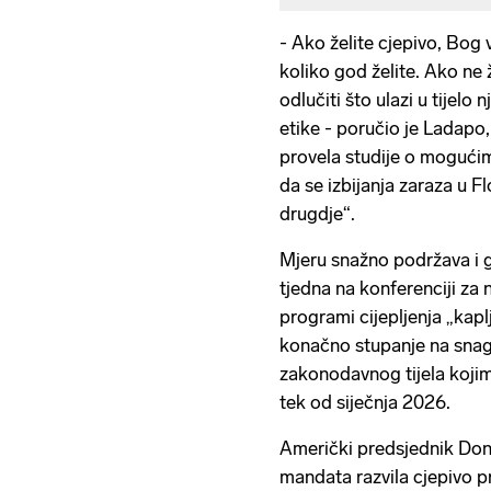
- Ako želite cjepivo, Bog 
koliko god želite. Ako ne ž
odlučiti što ulazi u tijelo
etike - poručio je Ladapo,
provela studije o mogući
da se izbijanja zaraza u Fl
drugdje“.
Mjeru snažno podržava i g
tjedna na konferenciji za 
programi cijepljenja „kapl
konačno stupanje na snag
zakonodavnog tijela kojim
tek od siječnja 2026.
Američki predsjednik Dona
mandata razvila cjepivo p