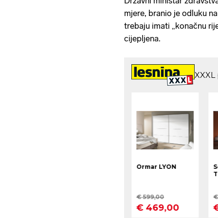
Državni ministar zdravstv
mjere, branio je odluku na
trebaju imati „konačnu rij
cijepljena.