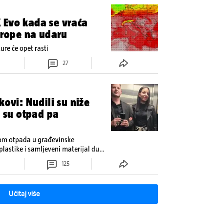
 Evo kada se vraća
Europe na udaru
re će opet rasti
27
kovi: Nudili su niže
i su otpad pa
dom otpada u građevinske
plastike i samljeveni materijal dugo
125
Učitaj više