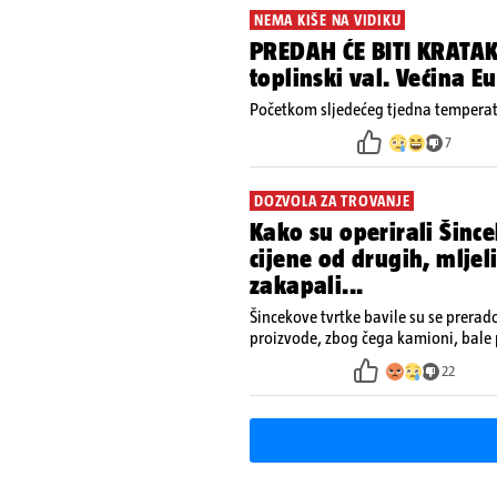
NEMA KIŠE NA VIDIKU
PREDAH ĆE BITI KRATAK
toplinski val. Većina 
Početkom sljedećeg tjedna temperatu
7
DOZVOLA ZA TROVANJE
Kako su operirali Šince
cijene od drugih, mljel
zakapali...
Šincekove tvrtke bavile su se prera
proizvode, zbog čega kamioni, bale 
nisu izazivali sumnju
22