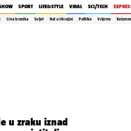
SHOW
SPORT
LIFE&STYLE
VIRAL
SCI/TECH
EXPRES
e
Crna kronika
Svijet
Rat u Ukrajini
Politika
Vrijeme
Kolumn
e u zraku iznad