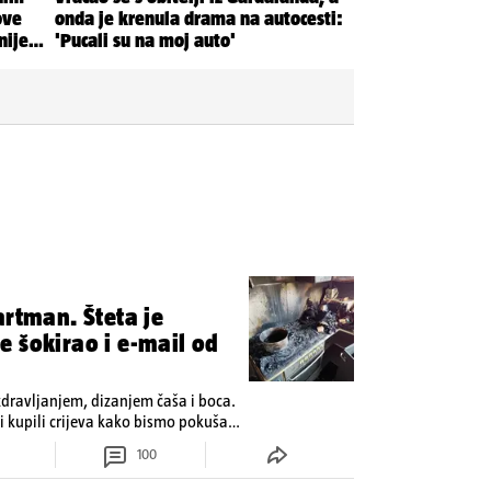
artman. Šteta je
 šokirao i e-mail od
zdravljanjem, dizanjem čaša i boca.
 kupili crijeva kako bismo pokušali
100