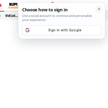
S
PRIJAVA
e
Vidi još…