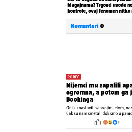
Komentari
0
POREČ
Nijemci mu zapalili ap
ogromna, a potom ga je
Bookinga
Oni su nastavili sa svojim jelom, na
Čak su nam smetali dok smo u panici
ugasiti požar, rekao je vlasnik
11