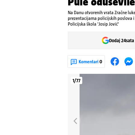
Pule oduševile 
Na Danu otvorenih vrata Zračne luk
prezentacijama policijskih poslova i v
Policijska škola 'Josip Jović'
Dodaj 24sata
Komentari
0
1/77