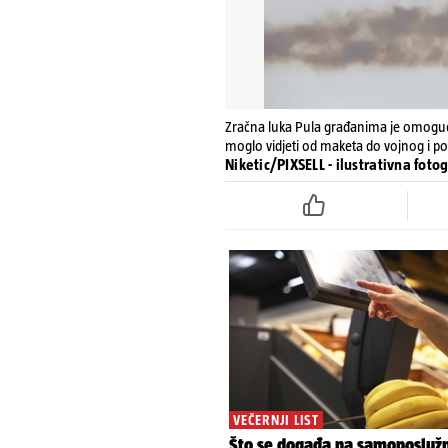
Zračna luka Pula građanima je omogući
moglo vidjeti od maketa do vojnog i pol
Niketic/PIXSELL - ilustrativna fotog