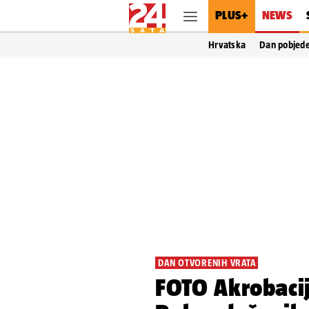
PLUS+
NEWS
Hrvatska
Dan pobjed
DAN OTVORENIH VRATA
FOTO Akrobacij