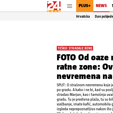
PLUS+
NEWS
Hrvatska
Dan pobjed
TEŠKO STRADALE BENE
FOTO Od oaze m
ratne zone: Ov
nevremena na 
SPLIT: O strašnom nevremenu koje je 
po gradu. A kako i ne bi, kad su posl
stradao Marjan, kao i tamošnja uval
gradu. Tu je predivna plaža, tu su bi
vježbanje, imate kafić, automobila 
izgleda neprepoznatljivo nakon što 