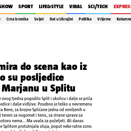
SHOW
SPORT
LIFE&STYLE
VIRAL
SCI/TECH
EXPRES
e
Crna kronika
Svijet
Rat u Ukrajini
Politika
Vrijeme
Kolumn
ira do scena kao iz
o su posljedice
Marjanu u Splitu
ovog tjedna pogodilo Split i okolicu i dalje se priča
jedice i dalje vidljive. Posebno je teško u nevremenu
a Bene, za brojne Splićane jedna od omiljenih u
li tereni za nogomet i tenis, sa strane sprave za
gotovo nema... Ma uvala za poželjeti. Ali danas
je Splitom protutnjala oluja, poput neke ratne zone.