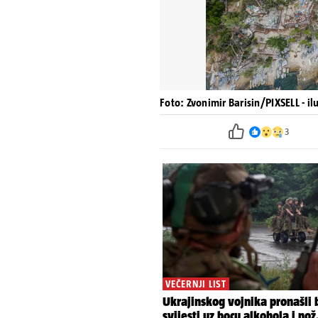
Foto: Zvonimir Barisin/PIXSELL - il
3