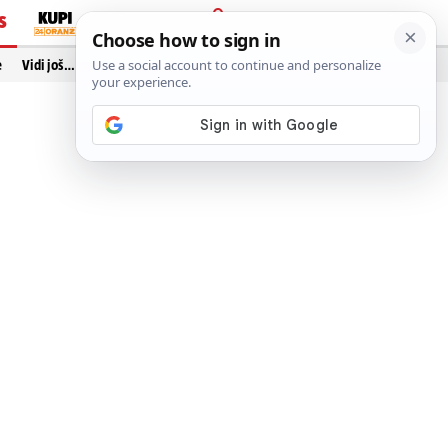
S
PRIJAVA
e
Vidi još…