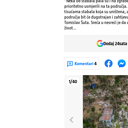
"Neka od stabala pala su i na zgrade
prioritetno usmjerili na ta područja.
tisućama stabala koja su uništena, a
područja bit će dugotrajan i zahtjev
Tomislav Šuta. Sreća u nesreći je d
život...
Dodaj 24sata
Komentari
4
1/40