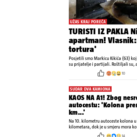
UŽAS KRAJ POREČA
TURISTI IZ PAKLA Ni
apartman! Vlasnik:
tortura'
Posjetili smo Markicu Kikića (63) ko
10
SUDAR DVA KAMIONA
KAOS NA A1! Zbog nesre
autocestu: 'Kolona pr
km...'
Na 10. kilometru autoceste kolona u
kilometara, dok je u smjeru mora ko
14