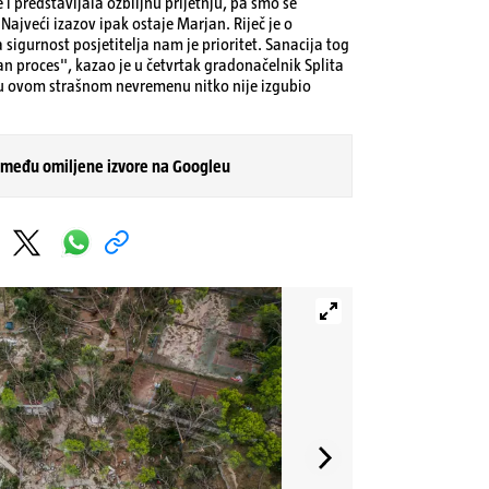
 i predstavljala ozbiljnu prijetnju, pa smo se
 Najveći izazov ipak ostaje Marjan. Riječ je o
 sigurnost posjetitelja nam je prioritet. Sanacija tog
an proces", kazao je u četvrtak gradonačelnik Splita
a u ovom strašnom nevremenu nitko nije izgubio
 među omiljene izvore na Googleu