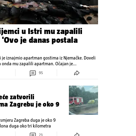
jemci u Istri mu zapalili
 'Ovo je danas postala
ji je iznajmio apartman gostima iz Njemačke. Doveli
su prijatelje i partijali. Roštiljali su, a onda mu zapalili apartman. Očajan je...
95
će zatvorili
ema Zagrebu je oko 9
 smjeru Zagreba duga je oko 9
lona duga oko tri kilometra
23