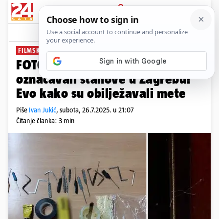
PRIJAVA
News
Komentari
20
FILMSKI PLAN
FOTO Pali provalnici koji su
označavali stanove u Zagrebu!
Evo kako su obilježavali mete
Piše
Ivan Jukić
,
subota, 26.7.2025. u 21:07
Čitanje članka: 3 min