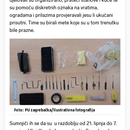
djelovali su organizirano, prateći stanove i kuće te
su pomoću diskretnih oznaka na vratima,
ogradama i prilazima provjeravali jesu li ukućani
prisutni. Time su birali mete koje su u tom trenutku
bile prazne.
Foto: PU zagrebačka/ilustrativna fotografija
Sumnjiči ih se da su u razdoblju od 21. lipnja do 7.