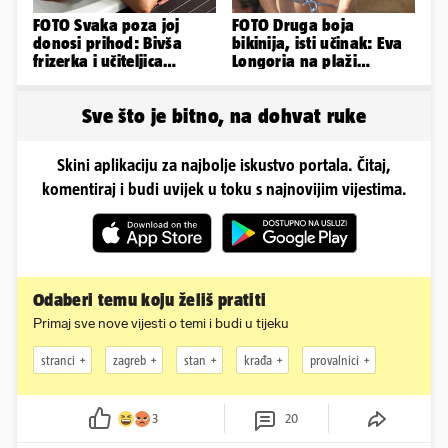
FOTO Svaka poza joj
FOTO Druga boja
donosi prihod: Bivša
bikinija, isti učinak: Eva
frizerka i učiteljica
Longoria na plaži
oblinama je zapalila
pipkala svoje zanosne
Instagram
obline
Sve što je bitno, na dohvat ruke
Skini aplikaciju za najbolje iskustvo portala. Čitaj,
komentiraj i budi uvijek u toku s najnovijim vijestima.
Odaberi temu koju želiš pratiti
Primaj sve nove vijesti o temi i budi u tijeku
stranci
zagreb
stan
krađa
provalnici
3
20