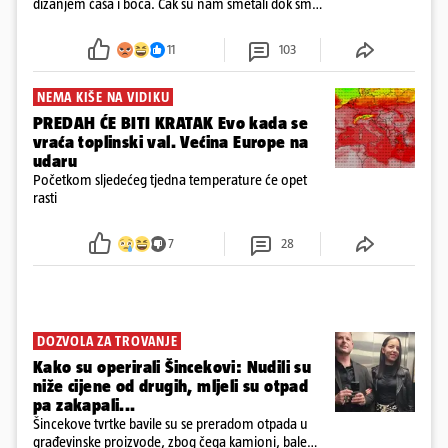
dizanjem čaša i boca. Čak su nam smetali dok smo
u panici kupili crijeva kako bismo pokušali ugasiti
požar, rekao je vlasnik
11
103
NEMA KIŠE NA VIDIKU
PREDAH ĆE BITI KRATAK Evo kada se
vraća toplinski val. Većina Europe na
udaru
Početkom sljedećeg tjedna temperature će opet
rasti
7
28
DOZVOLA ZA TROVANJE
Kako su operirali Šincekovi: Nudili su
niže cijene od drugih, mljeli su otpad
pa zakapali...
Šincekove tvrtke bavile su se preradom otpada u
građevinske proizvode, zbog čega kamioni, bale