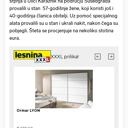
srpnja u Ulici Karažnik na području Susedgrada
provalili u stan 57-godišnje žene, koji koristi još i
40-godišnja članica obitelji. Uz pomoć specijalnog
alata provalili su u stan i ukrali nakit, nakon čega su
pobjegli. Šteta se procjenjuje na nekoliko stotina
eura.