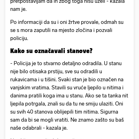
pretpostavljam da ih zbog toga nisu uzeli - kazala
nam je.
Po informaciji da su i oni žrtve provale, odmah su
se s mora zaputili na mjesto zločina i pozvali
policiju.
Kako su označavali stanove?
- Policija je to stvarno detaljno odradila. U stanu
nije bilo otisaka prstiju, sve su odradili u
rukavicama i u tišini. Svaki stan je bio označen na
vanjskim vratima. Stavili su vruće ljepilo u nitima i
danima pratili koga ima u stanu. Ako se ta tanka nit
ljepila potrgala, znali su da tu ne smiju ulaziti. Oni
su svih 40 stanova oblijepili tim nitima. Sigurna
sam da bi se mogli vratiti. Ne znamo zašto su baš
naše odabrali - kazala je.