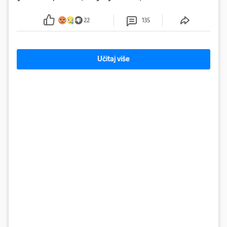
plastike i samljeveni materijal dugo nisu izazivali
sumnju
22
135
Učitaj više