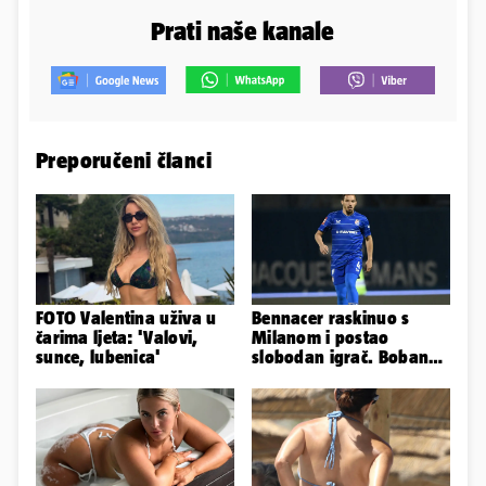
Prati naše kanale
Preporučeni članci
FOTO Valentina uživa u
Bennacer raskinuo s
čarima ljeta: 'Valovi,
Milanom i postao
sunce, lubenica'
slobodan igrač. Boban
ga želio zadržati u
Dinamu