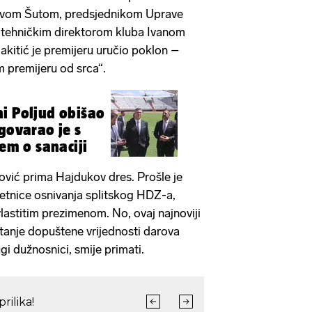
avom Šutom, predsjednikom Uprave
 tehničkim direktorom kluba Ivanom
akitić je premijeru uručio poklon –
 premijeru od srca“.
i Poljud obišao
zgovarao je s
ćem o sanaciji
ković prima Hajdukov dres. Prošle je
etnice osnivanja splitskog HDZ-a,
lastitim prezimenom. No, ovaj najnoviji
tanje dopuštene vrijednosti darova
ugi dužnosnici, smije primati.