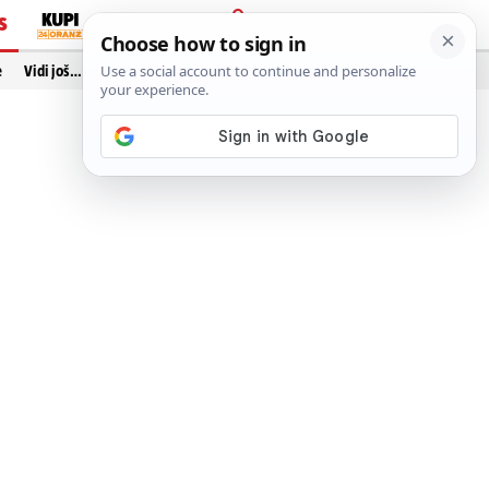
S
PRIJAVA
e
Vidi još…