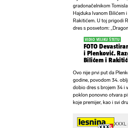
gradonačelnikom Tomisl
Hajduka Ivanom Bilićem i
Rakitićem. U toj prigodi R
dres s posvetom: „Dragom
VIDIO VELIKU ŠTETU
FOTO Devastiran
i Plenković. Ra
Bilićem i Rakiti
Ovo nije prvi put da Plen
godine, povodom 34. oblj
dobio dres s brojem 34 i v
poklon ponovno otvara pi
koje premijer, kao i svi dr