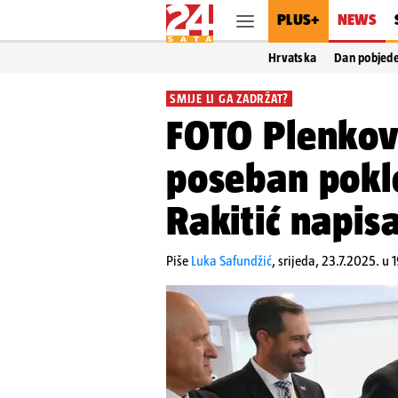
PLUS+
NEWS
Hrvatska
Dan pobjed
SMIJE LI GA ZADRŽAT?
FOTO Plenkovi
poseban poklo
Rakitić napis
Piše
Luka Safundžić
,
srijeda, 23.7.2025. u 