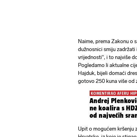
Naime, prema Zakonu o sp
dužnosnici smiju zadržati 
vrijednosti“, i to najviše 
Pogledamo li aktualne c
Hajduk, bijeli domaći dre
gotovo 250 kuna više od 
KOMENTIRAO AFERU H
Andrej Plenković
ne koalira s HD
od najvećih sra
strahuju
Upit o mogućem kršenju z
Hrvatske, iz koje je stiga