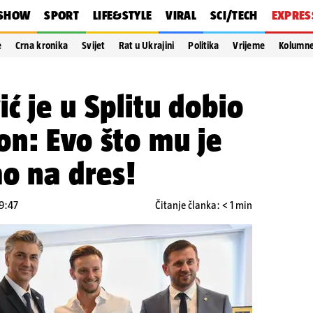
SHOW
SPORT
LIFE&STYLE
VIRAL
SCI/TECH
EXPRES
e
Crna kronika
Svijet
Rat u Ukrajini
Politika
Vrijeme
Kolumn
ć je u Splitu dobio
n: Evo što mu je
ao na dres!
19:47
Čitanje članka: < 1 min