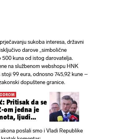
rječavanju sukoba interesa, državni
isključivo darove „simbolične
do 500 kuna od istog darovatelja.
ijene na službenom webshopu HNK
s stoji 99 eura, odnosno 745,92 kune –
zakonski dopuštene granice.
IPODROM
: Pritisak da se
Z-om jedna je
mota, ljudi
akona poslali smo i Vladi Republike
o kratak komentar: