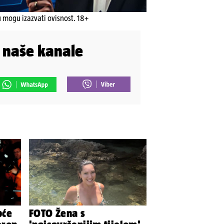
u mogu izazvati ovisnost. 18+
i naše kanale
pće
FOTO Žena s