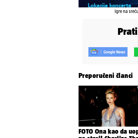
Igre na sreć
Prat
Preporučeni članci
FOTO Ona kao da uo