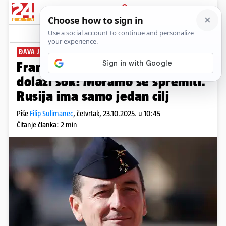
PRIJAVA
News
Komentari
5
ĐAVA JE STRAJ
Francuski general: Uskoro
dolazi šok! Moramo se spremiti.
Rusija ima samo jedan cilj
Piše
Filip Sulimanec
,
četvrtak, 23.10.2025. u 10:45
Čitanje članka: 2 min