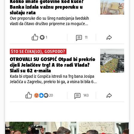
Koliko imate gotovine kod kuće?
Banka izdala važnu preporuku u
slučaju rata
Ove preporuke dio su šireg nastojanja švedskih
vlasti da čitavo društvo pripreme za moguće
posljedice vojnih ili kibernetičkih napada
1
11
ŠTO SE ČEKA(LO), GOSPODO?
OTROVALI SU GOSPIĆ Otpad bi prekrio
cijeli Jelačićev trg! A što radi Vlada?
Slali su 62 e-maila
Kada bi otpad iz Gospića istresli na Trg bana Josipa
Jelačića u Zagrebu, prekrio bi ga, a visina bi bila 6
metara. Smeće stane u 284.600 kubnih kocaka.
Kada bi slagali jednu na drugu, visina bi bila kao
20
143
2600 katedrala