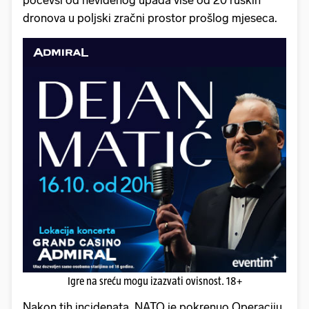
dronova u poljski zračni prostor prošlog mjeseca.
Igre na sreću mogu izazvati ovisnost. 18+
Nakon tih incidenata, NATO je pokrenuo Operaciju