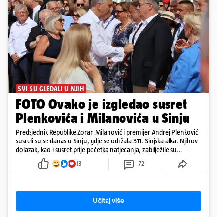
SVI SU GLEDALI U NJIH
FOTO Ovako je izgledao susret
Plenkovića i Milanovića u Sinju
Predsjednik Republike Zoran Milanović i premijer Andrej Plenković
susreli su se danas u Sinju, gdje se održala 311. Sinjska alka. Njihov
dolazak, kao i susret prije početka natjecanja, zabilježile su
kamere. Uz Milanovića i Plenkovića, na Alku su stigli i predsjednik
13
72
Hrvatskog sabora Gordan Jandroković, sinjski gradonačelnik Miro
Bulj, zagrebački gradonačelnik Tomislav Tomašević te dubrovački
gradonačelnik Mato Franković.
Učitaj više