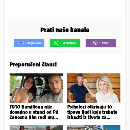
Prati naše kanale
Preporučeni članci
FOTO Hamiltonu nije
Psiholozi otkrivaju 10
dosadno u stanci od F1!
tipova ljudi koje trebate
Zanosna Kim radi mu
izbaciti iz života za
društvo kroz ljetne
vlastito dobro
vrućine