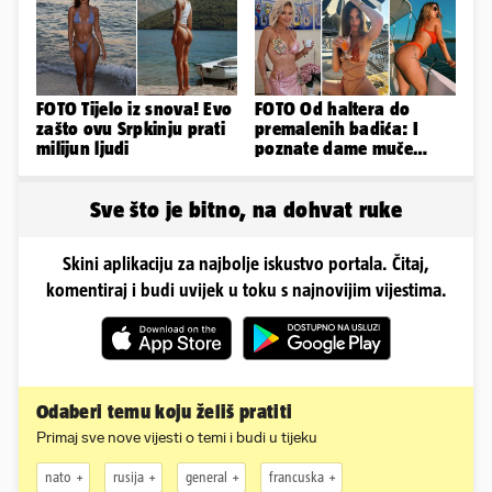
FOTO Tijelo iz snova! Evo
FOTO Od haltera do
zašto ovu Srpkinju prati
premalenih badića: I
milijun ljudi
poznate dame muče
vrućine, evo kako su
pozirale
Sve što je bitno, na dohvat ruke
Skini aplikaciju za najbolje iskustvo portala. Čitaj,
komentiraj i budi uvijek u toku s najnovijim vijestima.
Odaberi temu koju želiš pratiti
Primaj sve nove vijesti o temi i budi u tijeku
nato
rusija
general
francuska