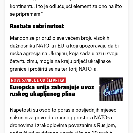
kontinentu, i to je odlučujući element za ono na što
se pripremam.”
Rastuća zabrinutost
Mandon se pridružio sve većem broju visokih
dužnosnika NATO-a i EU-a koji upozoravaju da bi
ruska agresija na Ukrajinu, koja sada ulazi u svoju
četvrtu zimu, mogla na kraju prijeći ukrajinske
granice i proširiti se na teritorij NATO-a.
NOVE SANKCIJE OD ČETVRTKA
Europska unija zabranjuje uvoz
ruskog ukapljenog plina
Napetosti su osobito porasle posljednjih mjeseci
nakon niza povreda zračnog prostora NATO-a
dronovima i zrakoplovima povezanim s Rusijom,
počevši od neviđenog upada više od 20 ruskih