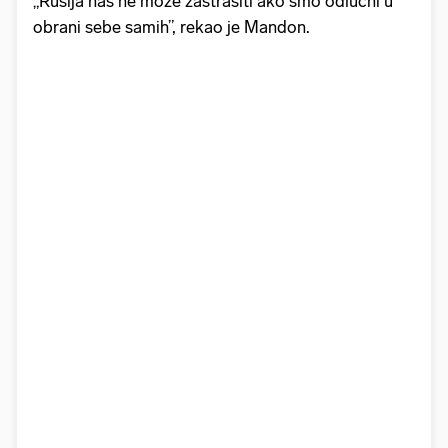
„Rusija nas ne može zastrašiti ako smo odlučni u
obrani sebe samih”, rekao je Mandon.