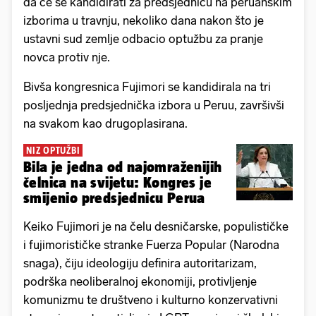
da će se kandidirati za predsjednicu na peruanskim
izborima u travnju, nekoliko dana nakon što je
ustavni sud zemlje odbacio optužbu za pranje
novca protiv nje.
Bivša kongresnica Fujimori se kandidirala na tri
posljednja predsjednička izbora u Peruu, završivši
na svakom kao drugoplasirana.
NIZ OPTUŽBI
Bila je jedna od najomraženijih
čelnica na svijetu: Kongres je
smijenio predsjednicu Perua
Keiko Fujimori je na čelu desničarske, populističke
i fujimorističke stranke Fuerza Popular (Narodna
snaga), čiju ideologiju definira autoritarizam,
podrška neoliberalnoj ekonomiji, protivljenje
komunizmu te društveno i kulturno konzervativni