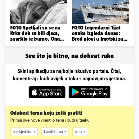
FOTO Spetljali su se na
FOTO Legendarni Tijat
Krku dok su bili djeca,
ovako izgleda danas:
završilo je burno. Ona
Brod plovi u Imotski za
sad želi 50 milijuna eura
samo 20.000 eura
Sve što je bitno, na dohvat ruke
Skini aplikaciju za najbolje iskustvo portala. Čitaj,
komentiraj i budi uvijek u toku s najnovijim vijestima.
Odaberi temu koju želiš pratiti
Primaj sve nove vijesti o temi i budi u tijeku
predsjednica
kandidatura
peru