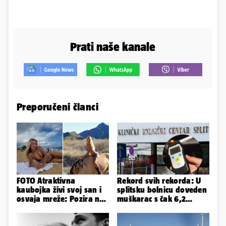
Prati naše kanale
Preporučeni članci
FOTO Atraktivna
Rekord svih rekorda: U
kaubojka živi svoj san i
splitsku bolnicu doveden
osvaja mreže: Pozira na
muškarac s čak 6,2
konjima, nastupa na
promila alkohola u krvi!
rodeu...