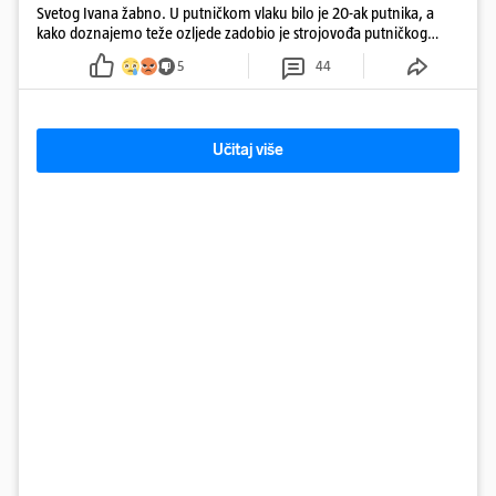
Svetog Ivana žabno. U putničkom vlaku bilo je 20-ak putnika, a
kako doznajemo teže ozljede zadobio je strojovođa putničkog
vlaka. Zatvoren je promet, a fotoreporteri Prigorskog objavili su
5
44
prve snimke s mjesta sudara
Učitaj više