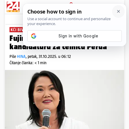
PRIJAVA
News
Komentari
0
KĆI BIVŠEG PREDSJEDNIKA
Fujimori najavila je četvrtu
kandidaturu za čelnicu Perua
Piše
HINA
,
petak, 31.10.2025. u 06:12
Čitanje članka: < 1 min