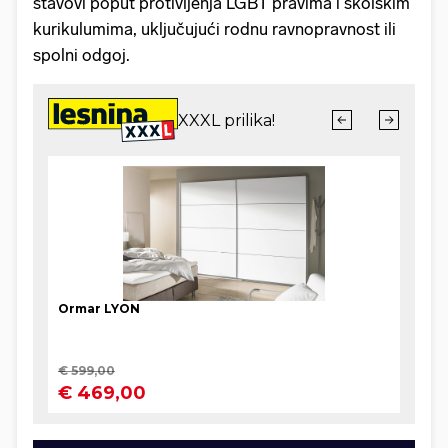
stavovi poput protivljenja LGBT pravima i školskim
kurikulumima, uključujući rodnu ravnopravnost ili
spolni odgoj.