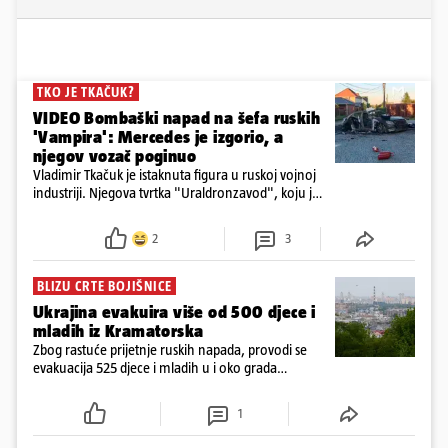
TKO JE TKAČUK?
VIDEO Bombaški napad na šefa ruskih
'Vampira': Mercedes je izgorio, a
njegov vozač poginuo
Vladimir Tkačuk je istaknuta figura u ruskoj vojnoj
industriji. Njegova tvrtka "Uraldronzavod", koju je
osnovao 2023. godine, proizvodi FPV (First-Person
View) dronove iz obitelji "Upir"
2
3
BLIZU CRTE BOJIŠNICE
Ukrajina evakuira više od 500 djece i
mladih iz Kramatorska
Zbog rastuće prijetnje ruskih napada, provodi se
evakuacija 525 djece i mladih u i oko grada
Kramatorska na istoku Ukrajine, blizu crte bojišnice
1