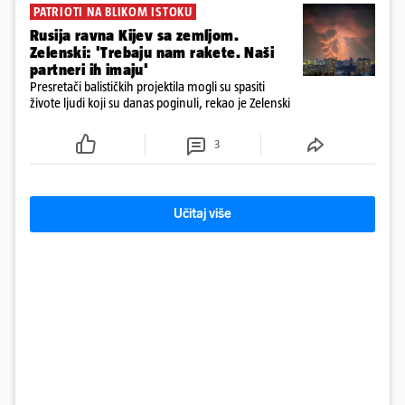
PATRIOTI NA BLIKOM ISTOKU
Rusija ravna Kijev sa zemljom.
Zelenski: 'Trebaju nam rakete. Naši
partneri ih imaju'
Presretači balističkih projektila mogli su spasiti
živote ljudi koji su danas poginuli, rekao je Zelenski
3
Učitaj više