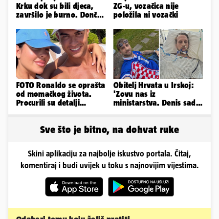
Krku dok su bili djeca,
ZG-u, vozačica nije
završilo je burno. Dončić
položila ni vozački
i Anamaria u novoj fazi
FOTO Ronaldo se oprašta
Obitelj Hrvata u Irskoj:
od momačkog života.
'Zovu nas iz
Procurili su detalji
ministarstva. Denis sada
glamuroznog vjenčanja
ima temperaturu. Strah
nas je'
Sve što je bitno, na dohvat ruke
Skini aplikaciju za najbolje iskustvo portala. Čitaj,
komentiraj i budi uvijek u toku s najnovijim vijestima.