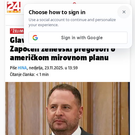
PRIJAVA
News
Komentari
2
'ŽELIMO TRAJNI I PRAVEDNI MIR'
Glavni ukrajinski pregovarač:
Započeli ženevski pregovori o
američkom mirovnom planu
Piše
HINA
,
nedjelja, 23.11.2025. u 13:59
Čitanje članka: < 1 min