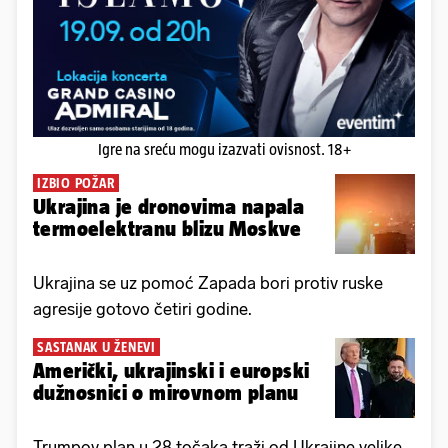
Igre na sreću mogu izazvati ovisnost. 18+
IZBIO POŽAR
Ukrajina je dronovima napala
termoelektranu blizu Moskve
Ukrajina se uz pomoć Zapada bori protiv ruske
agresije gotovo četiri godine.
SASTANAK U ŽENEVI
Američki, ukrajinski i europski
dužnosnici o mirovnom planu
Trumpov plan u 28 točaka traži od Ukrajine velike