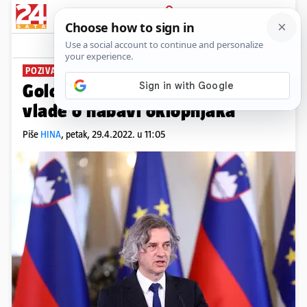
PRIJAVA
News
Komentari
1
POZIVA NA SUZDRŽANOST
Golob protiv plana Janšine
vlade o nabavi oklopnjaka
Piše
HINA
,
petak, 29.4.2022. u 11:05