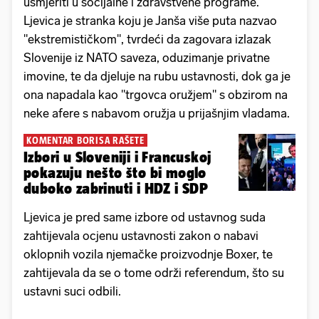
usmjeriti u socijalne i zdravstvene programe.
Ljevica je stranka koju je Janša više puta nazvao
"ekstremističkom", tvrdeći da zagovara izlazak
Slovenije iz NATO saveza, oduzimanje privatne
imovine, te da djeluje na rubu ustavnosti, dok ga je
ona napadala kao "trgovca oružjem" s obzirom na
neke afere s nabavom oružja u prijašnjim vladama.
KOMENTAR BORISA RAŠETE
Izbori u Sloveniji i Francuskoj
pokazuju nešto što bi moglo
duboko zabrinuti i HDZ i SDP
Ljevica je pred same izbore od ustavnog suda
zahtijevala ocjenu ustavnosti zakon o nabavi
oklopnih vozila njemačke proizvodnje Boxer, te
zahtijevala da se o tome održi referendum, što su
ustavni suci odbili.