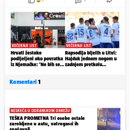
1
1
Komentari
1
NESREĆA U ODRANSKOM OBREŽU
TEŠKA PROMETNA Tri osobe ostale
zarobljene u autu, vatrogasci ih
spašavali