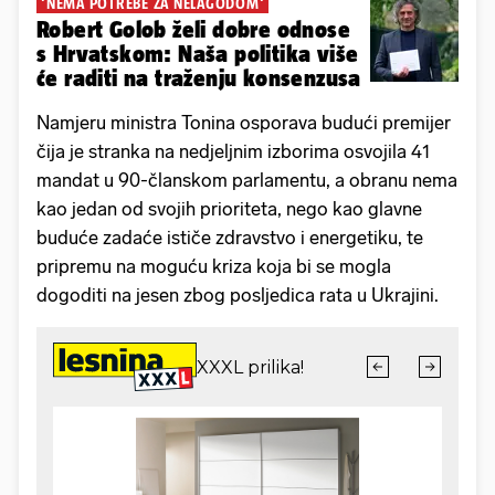
'NEMA POTREBE ZA NELAGODOM'
Robert Golob želi dobre odnose
s Hrvatskom: Naša politika više
će raditi na traženju konsenzusa
Namjeru ministra Tonina osporava budući premijer
čija je stranka na nedjeljnim izborima osvojila 41
mandat u 90-članskom parlamentu, a obranu nema
kao jedan od svojih prioriteta, nego kao glavne
buduće zadaće ističe zdravstvo i energetiku, te
pripremu na moguću kriza koja bi se mogla
dogoditi na jesen zbog posljedica rata u Ukrajini.