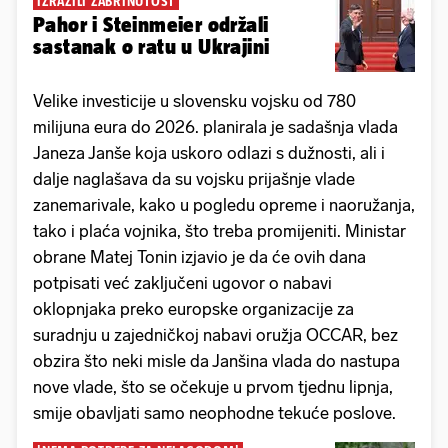
IZRAZILI ZABRINUTOST
Pahor i Steinmeier održali
sastanak o ratu u Ukrajini
Velike investicije u slovensku vojsku od 780
milijuna eura do 2026. planirala je sadašnja vlada
Janeza Janše koja uskoro odlazi s dužnosti, ali i
dalje naglašava da su vojsku prijašnje vlade
zanemarivale, kako u pogledu opreme i naoružanja,
tako i plaća vojnika, što treba promijeniti. Ministar
obrane Matej Tonin izjavio je da će ovih dana
potpisati već zaključeni ugovor o nabavi
oklopnjaka preko europske organizacije za
suradnju u zajedničkoj nabavi oružja OCCAR, bez
obzira što neki misle da Janšina vlada do nastupa
nove vlade, što se očekuje u prvom tjednu lipnja,
smije obavljati samo neophodne tekuće poslove.