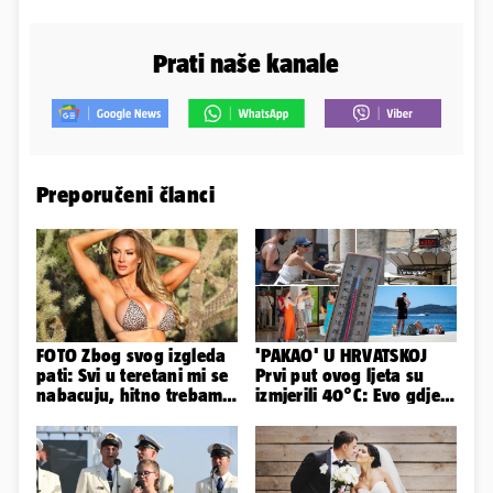
Prati naše kanale
Preporučeni članci
FOTO Zbog svog izgleda
'PAKAO' U HRVATSKOJ
pati: Svi u teretani mi se
Prvi put ovog ljeta su
nabacuju, hitno trebam
izmjerili 40°C: Evo gdje
tjelohranitelja!
je najgore i kada stiže
spas