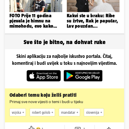
FOTO Prije 11 godina
Kakvi ste u braku: Ribe
pjevala je himnu na
su žrtve, Rak je papučar,
mimohodu, evo kako
Lav pouzdan...
danas izgleda Mia
Negovetić
Sve što je bitno, na dohvat ruke
Skini aplikaciju za najbolje iskustvo portala. Čitaj,
komentiraj i budi uvijek u toku s najnovijim vijestima.
Odaberi temu koju želiš pratiti
Primaj sve nove vijesti o temi i budi u tijeku
vojska
robert golob
mandatar
slovenija