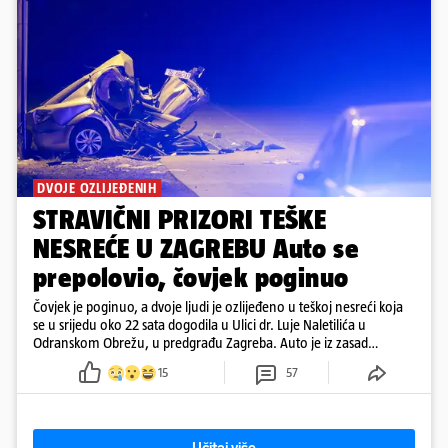
DVOJE OZLIJEĐENIH
STRAVIČNI PRIZORI TEŠKE
NESREĆE U ZAGREBU Auto se
prepolovio, čovjek poginuo
Čovjek je poginuo, a dvoje ljudi je ozlijeđeno u teškoj nesreći koja
se u srijedu oko 22 sata dogodila u Ulici dr. Luje Naletilića u
Odranskom Obrežu, u predgrađu Zagreba. Auto je iz zasad
neutvrđenih razloga sletio s kolnika, a od siline udara vozilo se
15
57
prepolovilo.