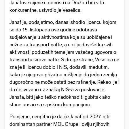
Janafove cijene u odnosu na Družbu biti vrlo
konkurentne, ustvrdio je Veselica.
Janaf je, podsjetimo, danas ishodio licencu kojom
se do 15. listopada ove godine odobrava
sudjelovanje u aktivnostima koje su uobičajene i
nužne za transport nafte, a u cilju dovršetka svih
aktivnosti poduzetih temeljem važećeg ugovora o
transportu sirove nafte. S druge strane, Veselica ne
zna je li licencu dobio i NIS, dodavši, međutim,
kako je njegovo privatno mišljenje da jedna zemlja
dugoročno ne može ostati bez rafinerije. Rekao je i
da će, vezano uz značaj NIS-a za poslovanje
Janafa, biti jako teško nadoknaditi gubitak ako
stane posao sa srpskom kompanijom.
Po njemu, neupitno je da će Janaf od 2027. biti
dominantan partner MOL Grupe i dviju njihovih