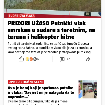
SUDAR DVA VLAKA
PRIZORI UŽASA Putnički vlak
smrskan u sudaru s teretnim, na
terenu i helikopter hitne
Putnički i teretni vlak sudarili su se iza 10 sati između Gradeca i
Svetog Ivana žabno. U putničkom vlaku bilo je 20-ak putnika, a
kako doznajemo teže ozljede zadobio je strojovođa putničkog
vlaka. Zatvoren je promet, a fotoreporteri Prigorskog objavili su
6
47
prve snimke s mjesta sudara
OPISAO STRAŠNE SCENE
Ovo je heroj koji je spašavao putnike
iz vlaka: 'Savjest mi je nalagala da to
napravim...'
Svi smo tamo bili zbunjeni, tako da je i mene