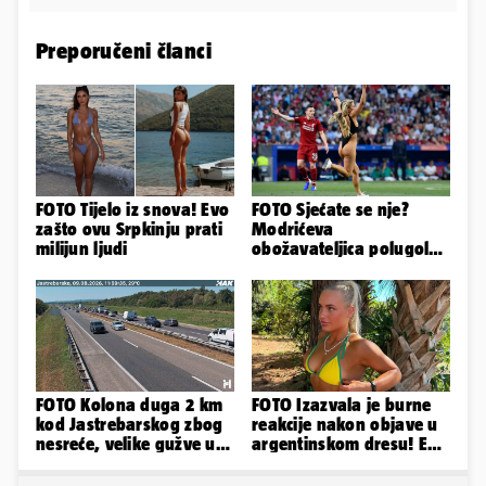
Preporučeni članci
FOTO Tijelo iz snova! Evo
FOTO Sjećate se nje?
zašto ovu Srpkinju prati
Modrićeva
milijun ljudi
obožavateljica polugola
uletjela na finale LP. Evo
što radi danas
FOTO Kolona duga 2 km
FOTO Izazvala je burne
kod Jastrebarskog zbog
reakcije nakon objave u
nesreće, velike gužve u
argentinskom dresu! Evo
smjeru Zagreba
tko je lijepa Njemica