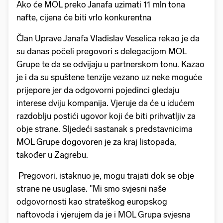
Ako će MOL preko Janafa uzimati 11 mln tona
nafte, cijena će biti vrlo konkurentna
Član Uprave Janafa Vladislav Veselica rekao je da
su danas počeli pregovori s delegacijom MOL
Grupe te da se odvijaju u partnerskom tonu. Kazao
je i da su spuštene tenzije vezano uz neke moguće
prijepore jer da odgovorni pojedinci gledaju
interese dviju kompanija. Vjeruje da će u idućem
razdoblju postići ugovor koji će biti prihvatljiv za
obje strane. Sljedeći sastanak s predstavnicima
MOL Grupe dogovoren je za kraj listopada,
također u Zagrebu.
Pregovori, istaknuo je, mogu trajati dok se obje
strane ne usuglase. "Mi smo svjesni naše
odgovornosti kao strateškog europskog
naftovoda i vjerujem da je i MOL Grupa svjesna