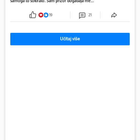
samoga to šokiralo. Sam prizor događaja me
šokirao kada sam vidio, rekao je Božidar Zrinski
19
21
Učitaj više