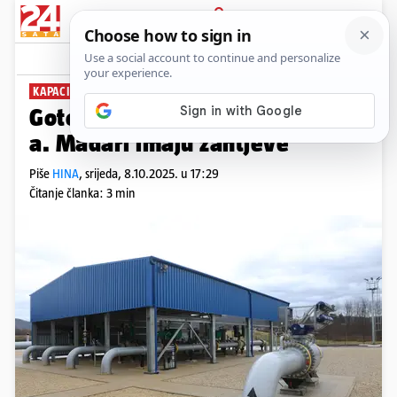
PRIJAVA
News
Komentari
9
KAPACITETI
Gotovi pregovori Janafa i MOL-
a. Mađari imaju zahtjeve
Piše
HINA
,
srijeda, 8.10.2025. u 17:29
Čitanje članka: 3 min