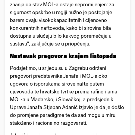
znanja da stav MOL-a ostaje nepromijenjen: za
sigurnost opskrbe u regiji nužno je postojanje
barem dvaju visokokapacitetnih i cijenovno
konkurentnih naftovoda, kako bi sirovina bila
dostupna u slučaju bilo kakvog poremećaja u
sustavu", zaključuje se u priopćenju.
Nastavak pregovora krajem listopada
Podsjetimo, u srijedu su u Zagrebu održani
pregovori predstavnika Janafa i MOL-a oko
ugovora o isporukama sirove nafte putem
cjevovoda te hrvatske tvrtke prema rafinerijama
MOL-a u Mađarskoj i Slovačkoj, a predsjednik
Uprave Janafa Stjepan Adanić izjavio je da je došlo
do promjene paradigme te da sad mogu u miru,
staloženo i racionalno razgovarati.