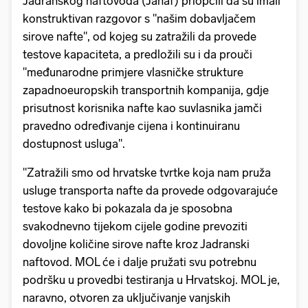
Jadranskog naftovoda (Janaf) priopćili da su imali
konstruktivan razgovor s "našim dobavljačem
sirove nafte", od kojeg su zatražili da provede
testove kapaciteta, a predložili su i da prouči
"međunarodne primjere vlasničke strukture
zapadnoeuropskih transportnih kompanija, gdje
prisutnost korisnika nafte kao suvlasnika jamči
pravedno određivanje cijena i kontinuiranu
dostupnost usluga".
"Zatražili smo od hrvatske tvrtke koja nam pruža
usluge transporta nafte da provede odgovarajuće
testove kako bi pokazala da je sposobna
svakodnevno tijekom cijele godine prevoziti
dovoljne količine sirove nafte kroz Jadranski
naftovod. MOL će i dalje pružati svu potrebnu
podršku u provedbi testiranja u Hrvatskoj. MOL je,
naravno, otvoren za uključivanje vanjskih