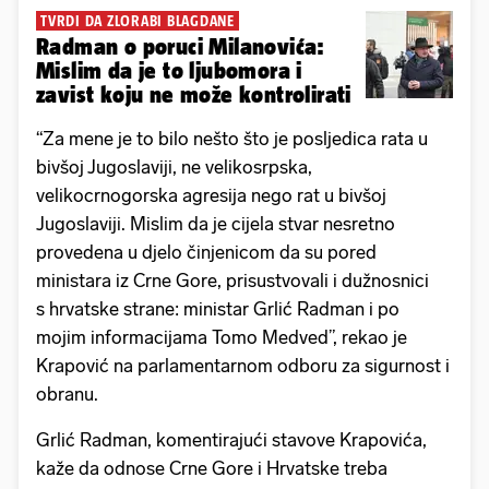
TVRDI DA ZLORABI BLAGDANE
Radman o poruci Milanovića:
Mislim da je to ljubomora i
zavist koju ne može kontrolirati
“Za mene je to bilo nešto što je posljedica rata u
bivšoj Jugoslaviji, ne velikosrpska,
velikocrnogorska agresija nego rat u bivšoj
Jugoslaviji. Mislim da je cijela stvar nesretno
provedena u djelo činjenicom da su pored
ministara iz Crne Gore, prisustvovali i dužnosnici
s hrvatske strane: ministar Grlić Radman i po
mojim informacijama Tomo Medved”, rekao je
Krapović na parlamentarnom odboru za sigurnost i
obranu.
Grlić Radman, komentirajući stavove Krapovića,
kaže da odnose Crne Gore i Hrvatske treba