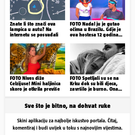
Znate li što znači ova
FOTO Nadal ju je gutao
lampica u autu? Na
očima u Brazilu. Gdje je
internetu se posvađali
ova hostesa 12 godina
poslije i kako izgleda?
FOTO Nives diže
FOTO Spetljali su se na
Celzijuse! Mini haljinica
Krku dok su bili djeca,
skoro je otkrila previše
završilo je burno. Ona
sad želi 50 milijuna eura
Sve što je bitno, na dohvat ruke
Skini aplikaciju za najbolje iskustvo portala. Čitaj,
komentiraj i budi uvijek u toku s najnovijim vijestima.