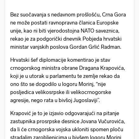
Bez suočavanja s nedavnom prošlošću, Crna Gora
ne može postati ravnopravna članica Europske
unije, kao ni biti vjerodostojna NATO saveznica,
rekao je za podgorički dnevnik Pobjeda hrvatski
ministar vanjskih poslova Gordan Grlić Radman.
Hrvatski šef diplomacije komentirao je stav
crnogorskog ministra obrane Dragana Krapovića,
koji je u utorak u parlamentu te zemlje rekao da
ono što se dogodilo u logoru Morinj, “nije
posljedica velikosrpske ili velikocrnogorske
agresije, nego rata u bivšoj Jugoslaviji”.
Krapović je to je izjavio odgovarajući na pitanje
zastupnika prosrpske desnice Jovana Vučurovića,
da li će crnogorska vojska ukloniti spomen ploču
stradalim zarobljenicima u bivšem logoru Morinj