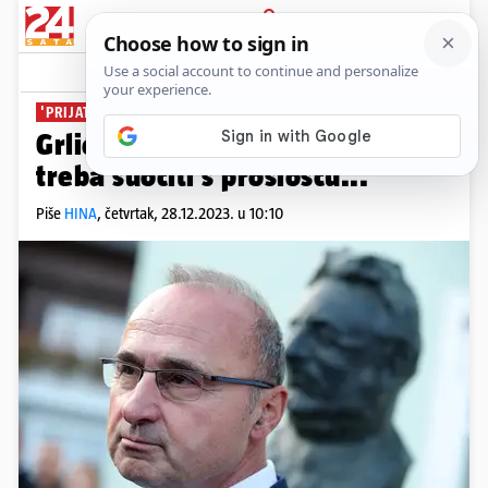
PRIJAVA
News
Komentari
2
'PRIJATELJSKE ZEMLJE'
Grlić Radman: 'Crna Gora se
treba suočiti s prošlošću...'
Piše
HINA
,
četvrtak, 28.12.2023. u 10:10