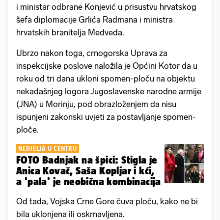
i ministar odbrane Konjević u prisustvu hrvatskog
šefa diplomacije Grlića Radmana i ministra
hrvatskih branitelja Medveda.
Ubrzo nakon toga, crnogorska Uprava za
inspekcijske poslove naložila je Općini Kotor da u
roku od tri dana ukloni spomen-ploču na objektu
nekadašnjeg logora Jugoslavenske narodne armije
(JNA) u Morinju, pod obrazloženjem da nisu
ispunjeni zakonski uvjeti za postavljanje spomen-
ploče.
NEDJELJA U CENTRU
FOTO Badnjak na špici: Stigla je
Anica Kovač, Saša Kopljar i kći,
a 'pala' je neobična kombinacija
Od tada, Vojska Crne Gore čuva ploču, kako ne bi
bila uklonjena ili oskrnavljena.