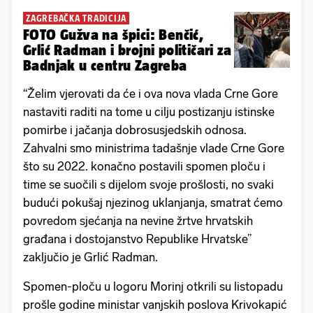
ZAGREBAČKA TRADICIJA
FOTO Gužva na špici: Benčić,
Grlić Radman i brojni političari za
Badnjak u centru Zagreba
“Želim vjerovati da će i ova nova vlada Crne Gore
nastaviti raditi na tome u cilju postizanju istinske
pomirbe i jačanja dobrosusjedskih odnosa.
Zahvalni smo ministrima tadašnje vlade Crne Gore
što su 2022. konačno postavili spomen ploču i
time se suočili s dijelom svoje prošlosti, no svaki
budući pokušaj njezinog uklanjanja, smatrat ćemo
povredom sjećanja na nevine žrtve hrvatskih
građana i dostojanstvo Republike Hrvatske”
zaključio je Grlić Radman.
Spomen-ploču u logoru Morinj otkrili su listopadu
prošle godine ministar vanjskih poslova Krivokapić