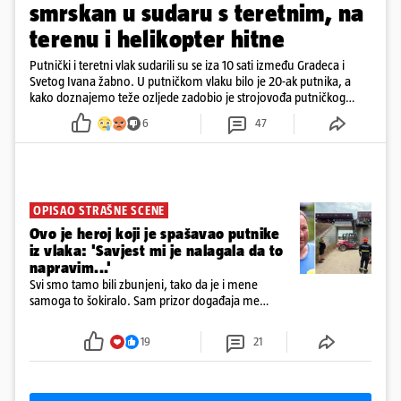
smrskan u sudaru s teretnim, na
terenu i helikopter hitne
Putnički i teretni vlak sudarili su se iza 10 sati između Gradeca i
Svetog Ivana žabno. U putničkom vlaku bilo je 20-ak putnika, a
kako doznajemo teže ozljede zadobio je strojovođa putničkog
vlaka. Zatvoren je promet, a fotoreporteri Prigorskog objavili su
6
47
prve snimke s mjesta sudara
OPISAO STRAŠNE SCENE
Ovo je heroj koji je spašavao putnike
iz vlaka: 'Savjest mi je nalagala da to
napravim...'
Svi smo tamo bili zbunjeni, tako da je i mene
samoga to šokiralo. Sam prizor događaja me
šokirao kada sam vidio, rekao je Božidar Zrinski
19
21