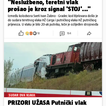
"Neslužbeno, teretni vlak
prošao je kroz signal 'STOJ'..."
Između kolodvora Sveti Ivan Žabno - Gradec kod Bjelovara došlo je
do sudara teretnog vlaka HŽ Carga i putničkog vlaka HŽ putničkog
prijevoza. U vlaku je bilo 20-ak putnika, teže je ozlijeđen strojovođa
18
164
SUDAR DVA VLAKA
PRIZORI UŽASA Putnički vlak