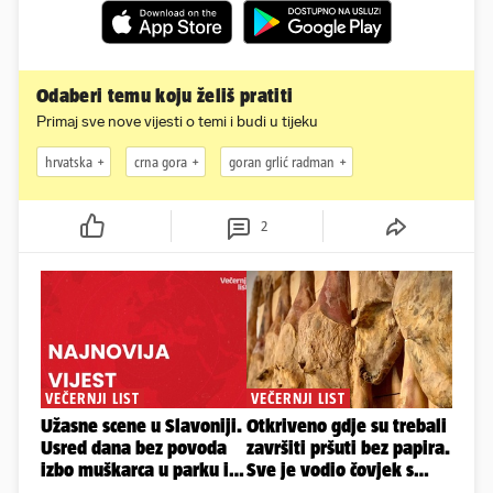
Odaberi temu koju želiš pratiti
Primaj sve nove vijesti o temi i budi u tijeku
hrvatska
crna gora
goran grlić radman
2