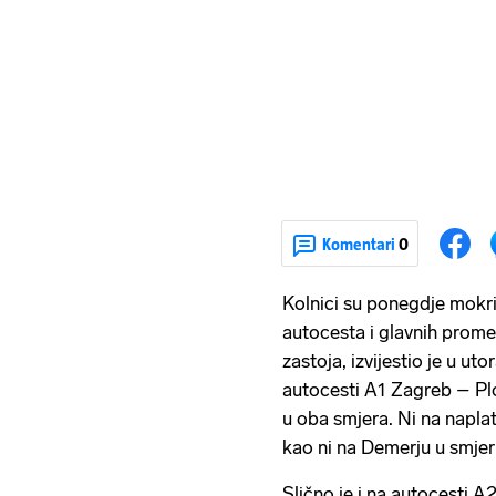
Komentari
0
Kolnici su ponegdje mokri, 
autocesta i glavnih prome
zastoja, izvijestio je u u
autocesti A1 Zagreb – Pl
u oba smjera. Ni na napla
kao ni na Demerju u smje
Slično je i na autocesti 