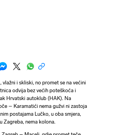
vlažni i skliski, no promet se na većini
tnica odvija bez većih poteškoća i
torak Hrvatski autoklub (HAK). Na
oče – Karamatići nema gužvi ni zastoja
tnim postajama Lučko, u oba smjera,
ru Zagreba, nema kolona.
A2 Zagreb – Macelj, gdje promet teče