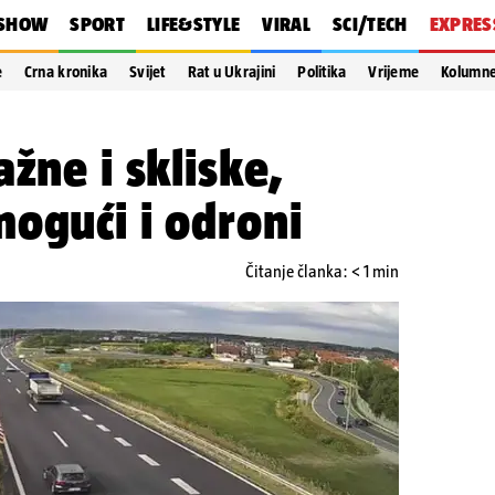
SHOW
SPORT
LIFE&STYLE
VIRAL
SCI/TECH
EXPRES
e
Crna kronika
Svijet
Rat u Ukrajini
Politika
Vrijeme
Kolumn
žne i skliske,
ogući i odroni
Čitanje članka: < 1 min