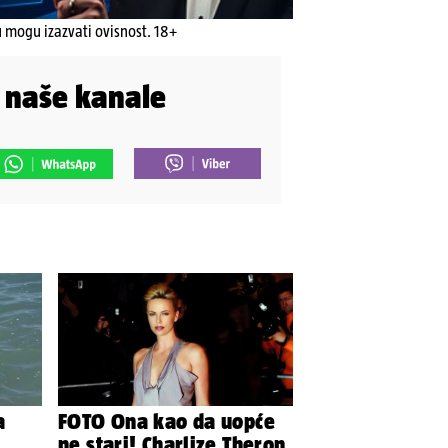
u mogu izazvati ovisnost. 18+
i naše kanale
a
FOTO Ona kao da uopće
ne stari! Charlize Theron