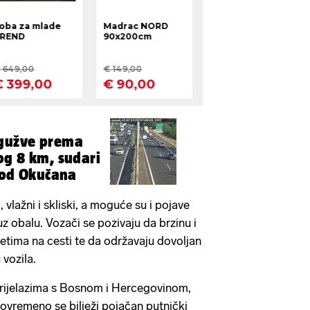
gužve prema
og 8 km, sudari
kod Okučana
 vlažni i skliski, a moguće su i pojave
uz obalu. Vozači se pozivaju da brzinu i
jetima na cesti te da održavaju dovoljan
vozila.
rijelazima s Bosnom i Hercegovinom,
vremeno se bilježi pojačan putnički