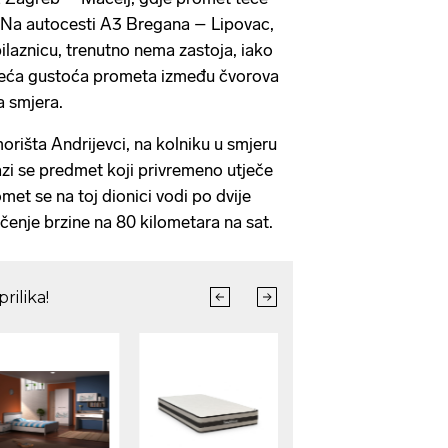
 Na autocesti A3 Bregana – Lipovac,
ilaznicu, trenutno nema zastoja, iako
 veća gustoća prometa između čvorova
a smjera.
rišta Andrijevci, na kolniku u smjeru
zi se predmet koji privremeno utječe
et se na toj dionici vodi po dvije
čenje brzine na 80 kilometara na sat.