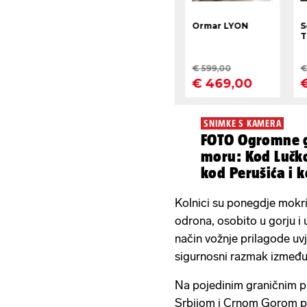
SNIMKE S KAMERA
FOTO Ogromne 
moru: Kod Lučk
kod Perušića i 
Kolnici su ponegdje mokri,
odrona, osobito u gorju i 
način vožnje prilagode uv
sigurnosni razmak između 
Na pojedinim graničnim p
Srbijom i Crnom Gorom po