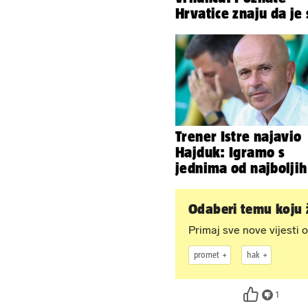
Hrvatice znaju da je
u minijaturnom bikin
Trener Istre najavio
Hajduk: Igramo s
jednima od najboljih
Odaberi temu koju ž
Primaj sve nove vijesti o
promet
hak
1