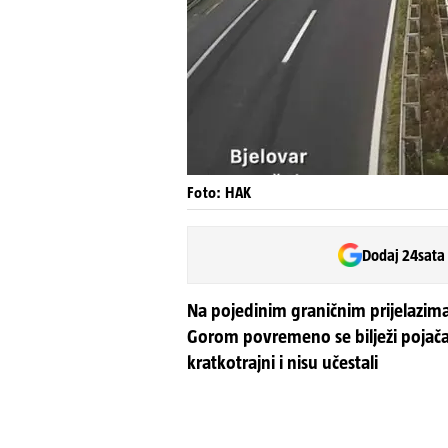
Foto: HAK
Dodaj 24sata
Na pojedinim graničnim prijelazim
Gorom povremeno se bilježi pojačan
kratkotrajni i nisu učestali