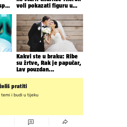
 spas
voli pokazati figuru u
iju
golišavim izdanjima...
Kakvi ste u braku: Ribe
su žrtve, Rak je papučar,
Lav pouzdan...
eliš pratiti
 temi i budi u tijeku