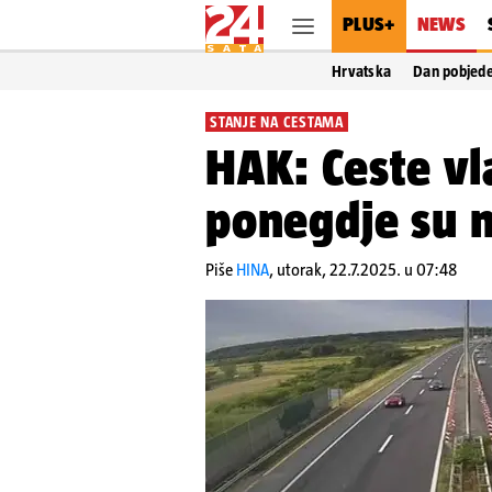
PLUS+
NEWS
Hrvatska
Dan pobjed
STANJE NA CESTAMA
HAK: Ceste vla
ponegdje su m
Piše
HINA
,
utorak, 22.7.2025. u 07:48