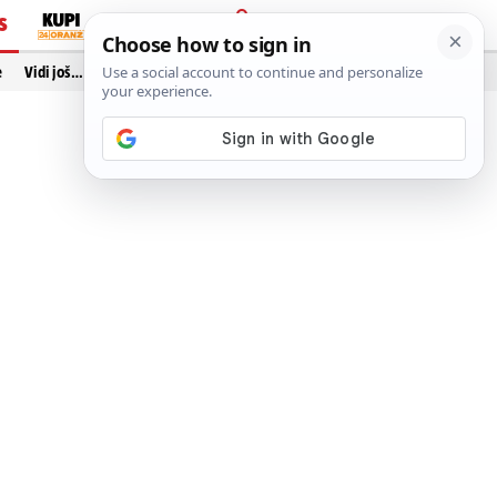
S
PRIJAVA
e
Vidi još…