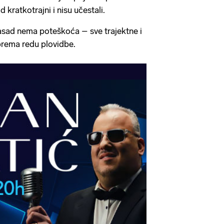
 kratkotrajni i nisu učestali.
ad nema poteškoća – sve trajektne i
prema redu plovidbe.