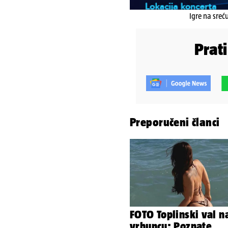
Igre na sreć
Prat
Preporučeni članci
FOTO Toplinski val n
vrhuncu: Poznate