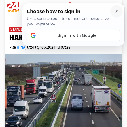
PRIJAVA
News
Komentari
1
STANJE U PROMETU
HAK javlja: Gužve u prometu
Piše
HINA
,
utorak, 16.7.2024. u 07:28