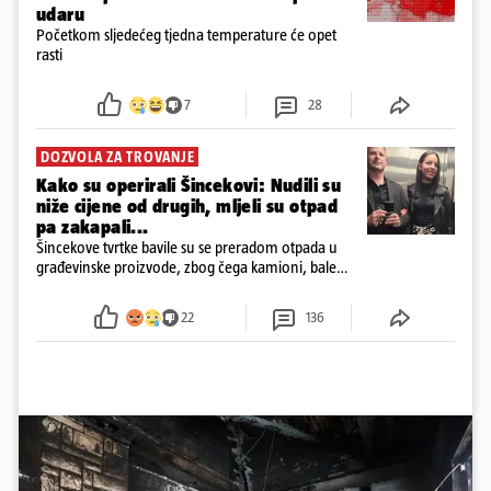
udaru
Početkom sljedećeg tjedna temperature će opet
rasti
7
28
DOZVOLA ZA TROVANJE
Kako su operirali Šincekovi: Nudili su
niže cijene od drugih, mljeli su otpad
pa zakapali...
Šincekove tvrtke bavile su se preradom otpada u
građevinske proizvode, zbog čega kamioni, bale
plastike i samljeveni materijal dugo nisu izazivali
sumnju
22
136