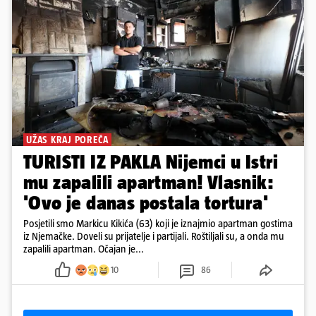
UŽAS KRAJ POREČA
TURISTI IZ PAKLA Nijemci u Istri
mu zapalili apartman! Vlasnik:
'Ovo je danas postala tortura'
Posjetili smo Markicu Kikića (63) koji je iznajmio apartman gostima
iz Njemačke. Doveli su prijatelje i partijali. Roštiljali su, a onda mu
zapalili apartman. Očajan je...
10
86