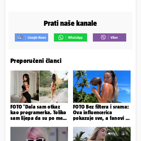
Prati naše kanale
Preporučeni članci
FOTO 'Dala sam otkaz
FOTO Bez filtera i srama:
kao programerka. Toliko
Ova influencerica
sam lijepa da su po meni
pokazuje sve, a fanovi je
napravili lutku'
naprosto obožavaju!