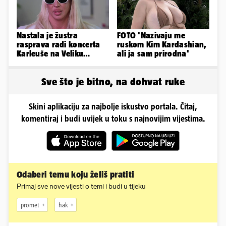
Nastala je žustra
FOTO 'Nazivaju me
rasprava radi koncerta
ruskom Kim Kardashian,
Karleuše na Veliku
ali ja sam prirodna'
Gospu, oglasili se i
organizatori
Sve što je bitno, na dohvat ruke
Skini aplikaciju za najbolje iskustvo portala. Čitaj,
komentiraj i budi uvijek u toku s najnovijim vijestima.
Odaberi temu koju želiš pratiti
Primaj sve nove vijesti o temi i budi u tijeku
promet
hak