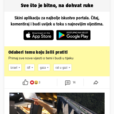
Sve što je bitno, na dohvat ruke
Skini aplikaciju za najbolje iskustvo portala. Čitaj,
komentiraj i budi uvijek u toku s najnovijim vijestima.
Odaberi temu koju želiš pratiti
Primaj sve nove vijesti o temi i budi u tijeku
izrael
idf
gaza
rat u gazi
3
14