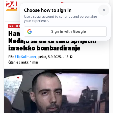
PRIJAVA
News
Komentari
14
RAT U GAZI
Hamas vozi Izraelce Gazom.
Nadaju se da će tako spriječiti
izraelsko bombardiranje
Piše
Filip Sulimanec
,
petak, 5.9.2025. u 15:12
Čitanje članka: 1 min