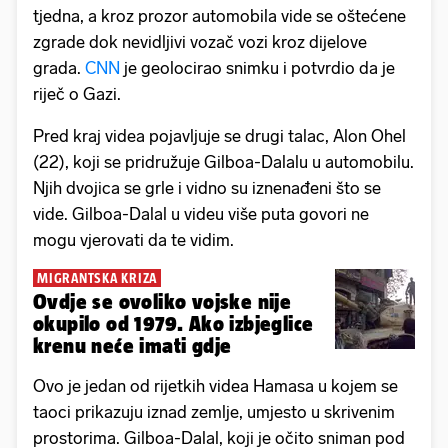
tjedna, a kroz prozor automobila vide se oštećene
zgrade dok nevidljivi vozač vozi kroz dijelove
grada.
CNN
je geolocirao snimku i potvrdio da je
riječ o Gazi.
Pred kraj videa pojavljuje se drugi talac, Alon Ohel
(22), koji se pridružuje Gilboa-Dalalu u automobilu.
Njih dvojica se grle i vidno su iznenađeni što se
vide. Gilboa-Dalal u videu više puta govori ne
mogu vjerovati da te vidim.
MIGRANTSKA KRIZA
Ovdje se ovoliko vojske nije
okupilo od 1979. Ako izbjeglice
krenu neće imati gdje
Ovo je jedan od rijetkih videa Hamasa u kojem se
taoci prikazuju iznad zemlje, umjesto u skrivenim
prostorima. Gilboa-Dalal, koji je očito sniman pod