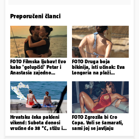
Preporučeni članci
FOTO Filmska ljubav! Evo
FOTO Druga boja
kako 'golupčići' Petar i
bikinija, isti učinak: Eva
Anastasia zajedno
Longoria na plaži
provode ljetne dane
pipkala svoje zanosne
obline
Hrvatsku čeka pakleni
FOTO Zgrozila bi Cro
vikend: Subota donosi
Copa. Voli se šamarati,
vrućine do 38 °C, stižu i
sami joj se javljaju
grmljavinski pljuskovi