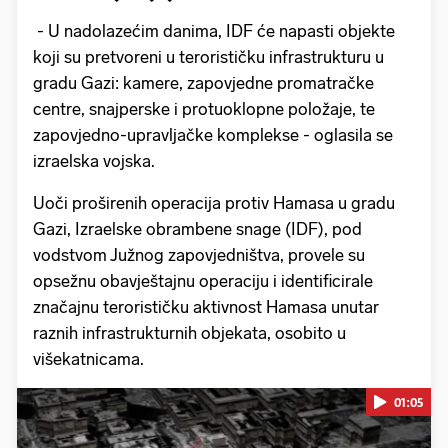
- U nadolazećim danima, IDF će napasti objekte
koji su pretvoreni u terorističku infrastrukturu u
gradu Gazi: kamere, zapovjedne promatračke
centre, snajperske i protuoklopne položaje, te
zapovjedno-upravljačke komplekse - oglasila se
izraelska vojska.
Uoči proširenih operacija protiv Hamasa u gradu
Gazi, Izraelske obrambene snage (IDF), pod
vodstvom Južnog zapovjedništva, provele su
opsežnu obavještajnu operaciju i identificirale
značajnu terorističku aktivnost Hamasa unutar
raznih infrastrukturnih objekata, osobito u
višekatnicama.
01:05