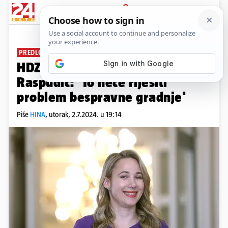
PRIJAVA
News
Komentari
0
PREDLOŽILA STROŽE KAZNE
HDZ reagirao na prijedlog Selak
Raspudić: 'To neće riješiti
problem bespravne gradnje'
Piše
HINA
,
utorak, 2.7.2024. u 19:14