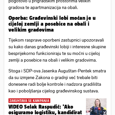
pogotovo u prigradskim prostorima velikih
gradova te apartmanizacija na obali.
Oporba: Građevinski lobi moćan je u
cijeloj zemlji a posebice na obali i
velikim gradovima
Tijekom rasprave oporbeni zastupnici upozoravali
su kako danas građevinski lobiji i interesne skupine
besprijekorno funkcioniraju te su moćni u cijeloj
zemlji a posebice na obali i velikim gradovima.
Stoga i SDP-ova Jasenka Auguštan-Pentek smatra
da su izmjene Zakona o gradnji već trebale biti
donesene radi bolje kontrole i nadzora gradilišta
kao i poboljšanja cijelog građevinskog sustava.
ZAKUHTAVA SE KAMPANJA
VIDEO Selak Raspudić: 'Ako
osiguramo logistiku, kandidirat