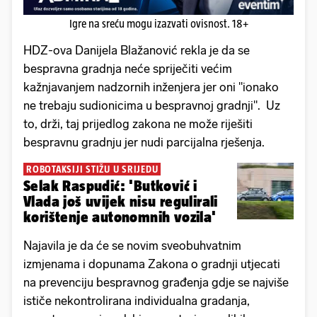
Igre na sreću mogu izazvati ovisnost. 18+
HDZ-ova Danijela Blažanović rekla je da se
bespravna gradnja neće spriječiti većim
kažnjavanjem nadzornih inženjera jer oni "ionako
ne trebaju sudionicima u bespravnoj gradnji". Uz
to, drži, taj prijedlog zakona ne može riješiti
bespravnu gradnju jer nudi parcijalna rješenja.
ROBOTAKSIJI STIŽU U SRIJEDU
Selak Raspudić: 'Butković i
Vlada još uvijek nisu regulirali
korištenje autonomnih vozila'
Najavila je da će se novim sveobuhvatnim
izmjenama i dopunama Zakona o gradnji utjecati
na prevenciju bespravnog građenja gdje se najviše
ističe nekontrolirana individualna gradanja,