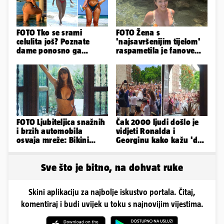
FOTO Tko se srami
FOTO Žena s
celulita još? Poznate
'najsavršenijim tijelom'
dame ponosno ga
raspametila je fanove
pokazuju pa slave svoje
zaigranim fotkama iz
obline
plićaka
FOTO Ljubiteljica snažnih
Čak 2000 ljudi došlo je
i brzih automobila
vidjeti Ronalda i
osvaja mreže: Bikini
Georginu kako kažu 'da'.
spaja s konjskim
A kad ono - Fabio i
snagama
Nicole!
Sve što je bitno, na dohvat ruke
Skini aplikaciju za najbolje iskustvo portala. Čitaj,
komentiraj i budi uvijek u toku s najnovijim vijestima.