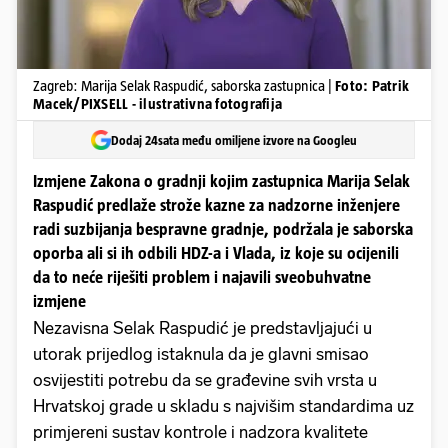
Zagreb: Marija Selak Raspudić, saborska zastupnica |
Foto: Patrik
Macek/PIXSELL - ilustrativna fotografija
Dodaj 24sata među omiljene izvore na Googleu
Izmjene Zakona o gradnji kojim zastupnica Marija Selak
Raspudić predlaže strože kazne za nadzorne inženjere
radi suzbijanja bespravne gradnje, podržala je saborska
oporba ali si ih odbili HDZ-a i Vlada, iz koje su ocijenili
da to neće riješiti problem i najavili sveobuhvatne
izmjene
Nezavisna Selak Raspudić je predstavljajući u
utorak prijedlog istaknula da je glavni smisao
osvijestiti potrebu da se građevine svih vrsta u
Hrvatskoj grade u skladu s najvišim standardima uz
primjereni sustav kontrole i nadzora kvalitete