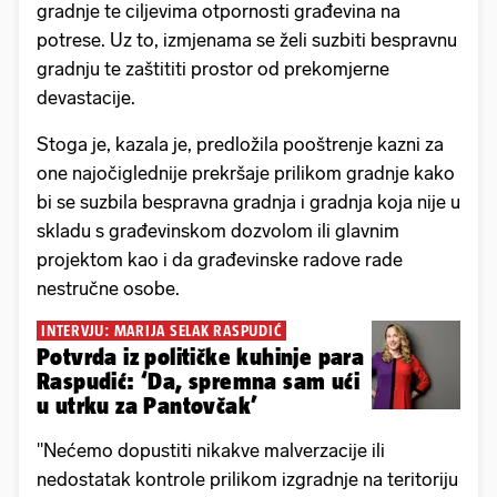
gradnje te ciljevima otpornosti građevina na
potrese. Uz to, izmjenama se želi suzbiti bespravnu
gradnju te zaštititi prostor od prekomjerne
devastacije.
Stoga je, kazala je, predložila pooštrenje kazni za
one najočiglednije prekršaje prilikom gradnje kako
bi se suzbila bespravna gradnja i gradnja koja nije u
skladu s građevinskom dozvolom ili glavnim
projektom kao i da građevinske radove rade
nestručne osobe.
INTERVJU: MARIJA SELAK RASPUDIĆ
Potvrda iz političke kuhinje para
Raspudić: ‘Da, spremna sam ući
u utrku za Pantovčak’
"Nećemo dopustiti nikakve malverzacije ili
nedostatak kontrole prilikom izgradnje na teritoriju