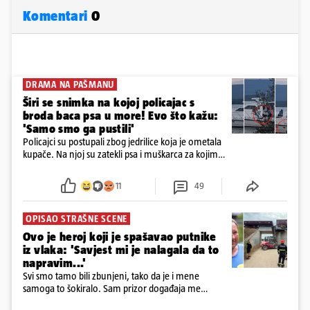
Komentari
0
DRAMA NA PAŠMANU
Širi se snimka na kojoj policajac s
broda baca psa u more! Evo što kažu:
'Samo smo ga pustili'
Policajci su postupali zbog jedrilice koja je ometala
kupače. Na njoj su zatekli psa i muškarca za kojim
se od ranije trage. Muškarac je pružao otpor te su
ga uhitili, a psa je preuzeo komunalni redar
11
49
OPISAO STRAŠNE SCENE
Ovo je heroj koji je spašavao putnike
iz vlaka: 'Savjest mi je nalagala da to
napravim...'
Svi smo tamo bili zbunjeni, tako da je i mene
samoga to šokiralo. Sam prizor događaja me
šokirao kada sam vidio, rekao je Božidar Zrinski