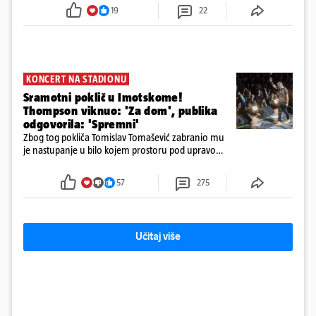
19
22
KONCERT NA STADIONU
Sramotni poklič u Imotskome!
Thompson viknuo: 'Za dom', publika
odgovorila: 'Spremni'
Zbog tog pokliča Tomislav Tomašević zabranio mu
je nastupanje u bilo kojem prostoru pod upravom
Grada Zagreba..
57
275
Učitaj više