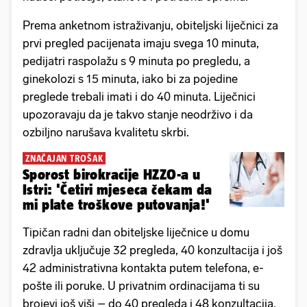
Prema anketnom istraživanju, obiteljski liječnici za
prvi pregled pacijenata imaju svega 10 minuta,
pedijatri raspolažu s 9 minuta po pregledu, a
ginekolozi s 15 minuta, iako bi za pojedine
preglede trebali imati i do 40 minuta. Liječnici
upozoravaju da je takvo stanje neodrživo i da
ozbiljno narušava kvalitetu skrbi.
ZNAČAJAN TROŠAK
Sporost birokracije HZZO-a u
Istri: 'Četiri mjeseca čekam da
mi plate troškove putovanja!'
Tipičan radni dan obiteljske liječnice u domu
zdravlja uključuje 32 pregleda, 40 konzultacija i još
42 administrativna kontakta putem telefona, e-
pošte ili poruke. U privatnim ordinacijama ti su
brojevi još viši – do 40 pregleda i 48 konzultacija.