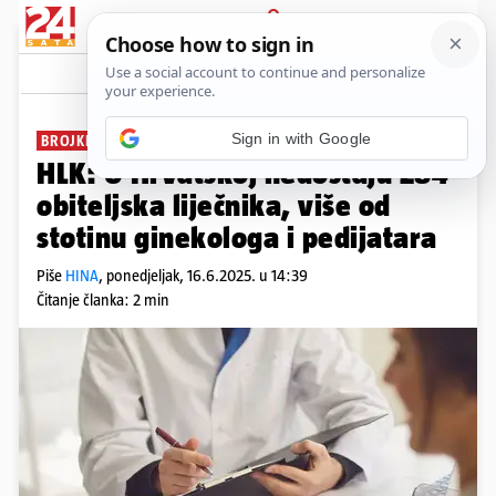
PRIJAVA
News
Komentari
0
BROJKE LIJEČNIČKE KOMORE
HLK: U Hrvatskoj nedostaju 284
obiteljska liječnika, više od
stotinu ginekologa i pedijatara
Piše
HINA
,
ponedjeljak, 16.6.2025. u 14:39
Čitanje članka: 2 min