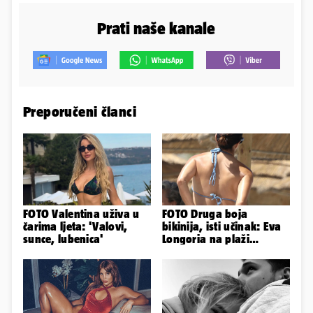
Prati naše kanale
Preporučeni članci
FOTO Valentina uživa u
FOTO Druga boja
čarima ljeta: 'Valovi,
bikinija, isti učinak: Eva
sunce, lubenica'
Longoria na plaži
pipkala svoje zanosne
obline