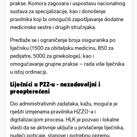
prakse. Komora zagovara i uspostavu nacionalnog
sustava za specijalizacije, kao i donošenje
pravilnika koji bi omogućili zapošljavanje dodatne
medicinske sestre i drugih stručnjaka.
Predlaže se i ograničenje broja osiguranika po
liječniku (1500 za obiteljsku medicinu, 850 za
pedijatre, 5000 za ginekologe), kao i
omogućavanje grupne prakse – rada više liječnika
u istoj ordinaciji.
Liječnici u PZZ-u - nezadovoljni i
preopterećeni
Dio administrativnih zadataka, kažu, moguće je
riješiti izmjenama pravilnika HZZO-a i
digitalizacijom procesa. HLK je pozvao i lokalne
vlasti da se aktivnije uključe u privlačenje liječnika,
nudeći poticaje, stanove i potrebnu opremu.