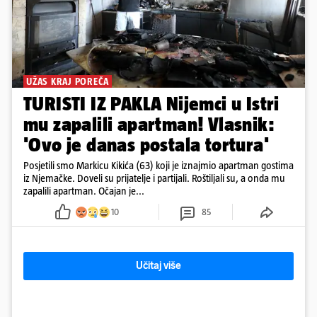
UŽAS KRAJ POREČA
TURISTI IZ PAKLA Nijemci u Istri
mu zapalili apartman! Vlasnik:
'Ovo je danas postala tortura'
Posjetili smo Markicu Kikića (63) koji je iznajmio apartman gostima
iz Njemačke. Doveli su prijatelje i partijali. Roštiljali su, a onda mu
zapalili apartman. Očajan je...
10
85
Učitaj više