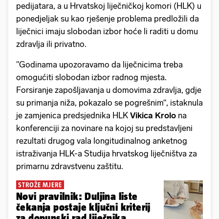
pedijatara, a u Hrvatskoj liječničkoj komori (HLK) u
ponedjeljak su kao rješenje problema predložili da
liječnici imaju slobodan izbor hoće li raditi u domu
zdravlja ili privatno.
"Godinama upozoravamo da liječnicima treba
omogućiti slobodan izbor radnog mjesta.
Forsiranje zapošljavanja u domovima zdravlja, gdje
su primanja niža, pokazalo se pogrešnim“, istaknula
je zamjenica predsjednika HLK
Vikica Krolo
na
konferenciji za novinare na kojoj su predstavljeni
rezultati drugog vala longitudinalnog anketnog
istraživanja HLK-a Studija hrvatskog liječništva za
primarnu zdravstvenu zaštitu.
STROŽE MJERE
Novi pravilnik: Duljina liste
čekanja postaje ključni kriterij
za dopunski rad liječnika