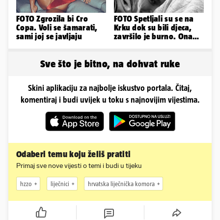
FOTO Zgrozila bi Cro
FOTO Spetljali su se na
Copa. Voli se šamarati,
Krku dok su bili djeca,
sami joj se javljaju
završilo je burno. Ona
sad želi 50 milijuna eura
Sve što je bitno, na dohvat ruke
Skini aplikaciju za najbolje iskustvo portala. Čitaj,
komentiraj i budi uvijek u toku s najnovijim vijestima.
Odaberi temu koju želiš pratiti
Primaj sve nove vijesti o temi i budi u tijeku
hzzo
liječnici
hrvatska liječnička komora