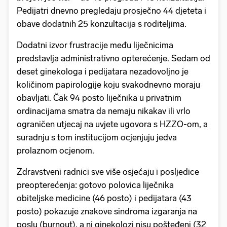
Pedijatri dnevno pregledaju prosječno 44 djeteta i
obave dodatnih 25 konzultacija s roditeljima.
Dodatni izvor frustracije među liječnicima
predstavlja administrativno opterećenje. Sedam od
deset ginekologa i pedijatara nezadovoljno je
količinom papirologije koju svakodnevno moraju
obavljati. Čak 94 posto liječnika u privatnim
ordinacijama smatra da nemaju nikakav ili vrlo
ograničen utjecaj na uvjete ugovora s HZZO-om, a
suradnju s tom institucijom ocjenjuju jedva
prolaznom ocjenom.
Zdravstveni radnici sve više osjećaju i posljedice
preopterećenja: gotovo polovica liječnika
obiteljske medicine (46 posto) i pedijatara (43
posto) pokazuje znakove sindroma izgaranja na
poslu (burnout), a ni ginekolozi nisu pošteđeni (32