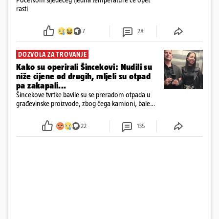
rasti
7
28
DOZVOLA ZA TROVANJE
Kako su operirali Šincekovi: Nudili su
niže cijene od drugih, mljeli su otpad
pa zakapali...
Šincekove tvrtke bavile su se preradom otpada u
građevinske proizvode, zbog čega kamioni, bale
plastike i samljeveni materijal dugo nisu izazivali
sumnju
22
135